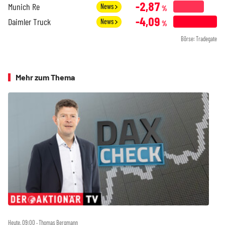
-2,87
Munich Re
News
%
-4,09
Daimler Truck
News
%
Börse: Tradegate
Mehr zum Thema
Heute, 09:00 ‧ Thomas Bergmann