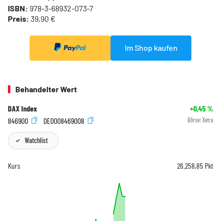
ISBN:
978-3-68932-073-7
Preis:
39,90 €
Im Shop kaufen
Behandelter Wert
DAX Index
+0,45
%
846900
DE0008469008
Börse:
Xetra
Watchlist
Kurs
26.258,85
Pkt