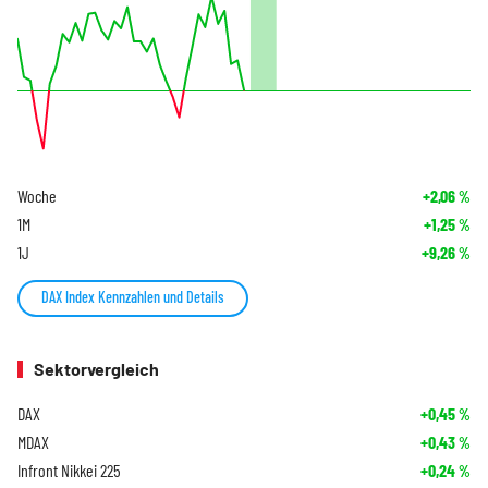
Woche
+2,06
%
1M
+1,25
%
1J
+9,26
%
DAX Index Kennzahlen und Details
Sektorvergleich
DAX
+0,45
%
MDAX
+0,43
%
Infront Nikkei 225
+0,24
%