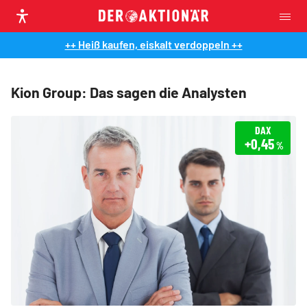
++ Heiß kaufen, eiskalt verdoppeln ++
Kion Group: Das sagen die Analysten
DAX
+0,45
%