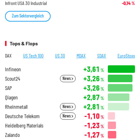
Infront USA 30 Industrial
-0,14
%
Zum Sektorvergleich
Tops & Flops
DAX
US Tech 100
US 30
MDAX
SDAX
EuroStoxx
+3,61
Infineon
%
+3,26
Scout24
News
%
+3,26
SAP
%
+2,87
Qiagen
%
+2,81
Rheinmetall
News
%
-1,10
Deutsche Telekom
News
%
-1,23
Heidelberg Materials
%
-1,27
Zalando
%