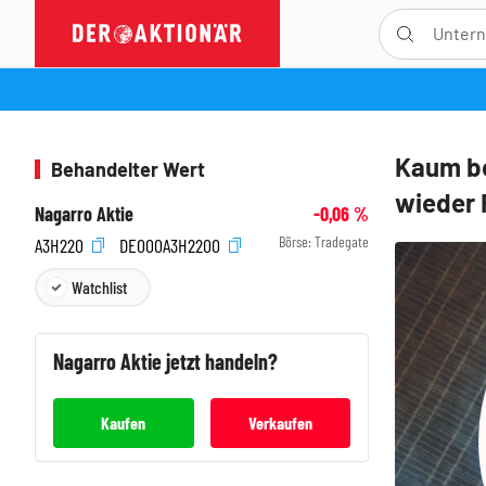
Kaum be
Behandelter Wert
wieder 
Nagarro Aktie
-0,06
%
Börse:
Tradegate
A3H220
DE000A3H2200
Watchlist
Nagarro
Aktie jetzt handeln?
Kaufen
Verkaufen