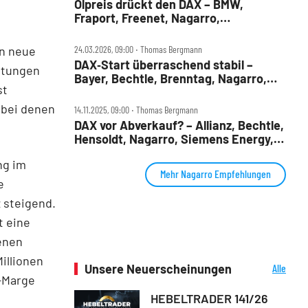
Ölpreis drückt den DAX – BMW,
Fraport, Freenet, Nagarro,
Rheinmetall, SAP und Siemens im
Check
an neue
24.03.2026, 09:00 ‧ Thomas Bergmann
DAX‑Start überraschend stabil –
stungen
Bayer, Bechtle, Brenntag, Nagarro,
st
Ottobock, SAP im Check
 bei denen
14.11.2025, 09:00 ‧ Thomas Bergmann
DAX vor Abverkauf? – Allianz, Bechtle,
Hensoldt, Nagarro, Siemens Energy,
SMA Solar im Check
ng im
Mehr Nagarro Empfehlungen
e
 steigend.
t eine
enen
illionen
Unsere Neuerscheinungen
Alle
A-Marge
Neuerscheinungen
HEBELTRADER 141/26