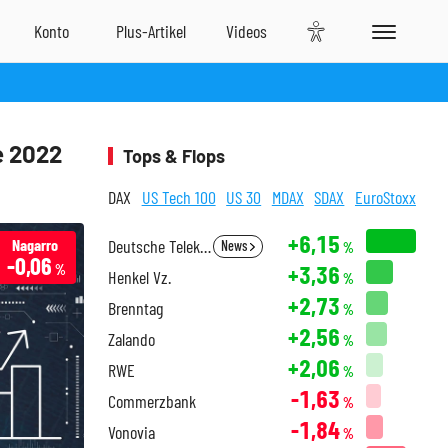
e 2022
Tops & Flops
DAX
US Tech 100
US 30
MDAX
SDAX
EuroStoxx
+6,15
Nagarro
Deutsche Telekom
News
%
-0,06
+3,36
%
Henkel Vz.
%
+2,73
Brenntag
%
+2,56
Zalando
%
+2,06
RWE
%
-1,63
Commerzbank
%
-1,84
Vonovia
%