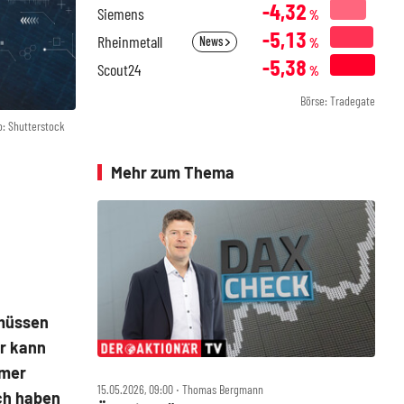
-4,32
Siemens
%
-5,13
Rheinmetall
News
%
-5,38
Scout24
%
Börse: Tradegate
o: Shutterstock
Mehr zum Thema
 müssen
ur kann
mmer
15.05.2026, 09:00 ‧ Thomas Bergmann
och haben