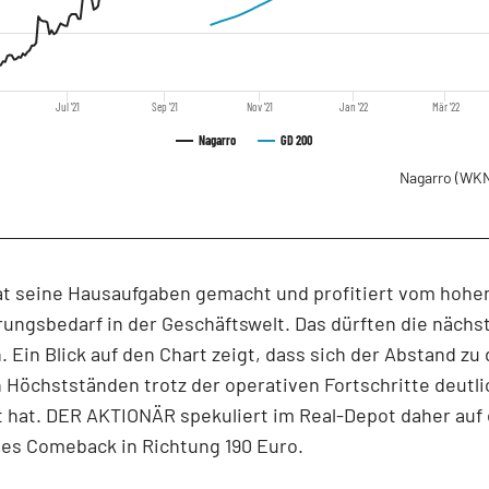
Jul '21
Sep '21
Nov '21
Jan '22
Mär '22
Nagarro
GD 200
Nagarro
(WKN
at seine Hausaufgaben gemacht und profitiert vom hohe
erungsbedarf in der Geschäftswelt. Das dürften die nächs
n. Ein Blick auf den Chart zeigt, dass sich der Abstand zu
 Höchstständen trotz der operativen Fortschritte deutli
 hat. DER AKTIONÄR spekuliert im Real-Depot daher auf 
es Comeback in Richtung 190 Euro.