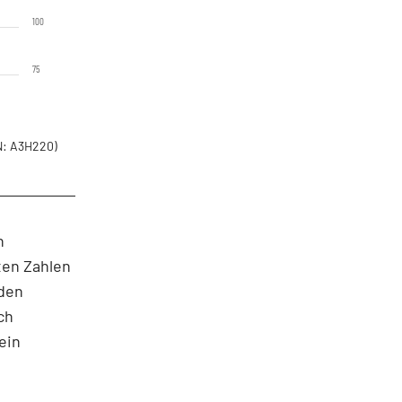
100
75
: A3H220)
n
ten Zahlen
 den
ch
ein