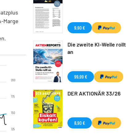
satzplus
DA-Marge
9,90 €
en.
Die zweite KI-Welle rollt
an
99,99 €
200
DER AKTIONÄR 33/26
175
150
8,90 €
125