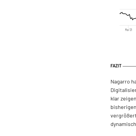
Mai '21
Nagarro h
Digitalisi
klar zeige
bisherigen
vergrößert
dynamisch