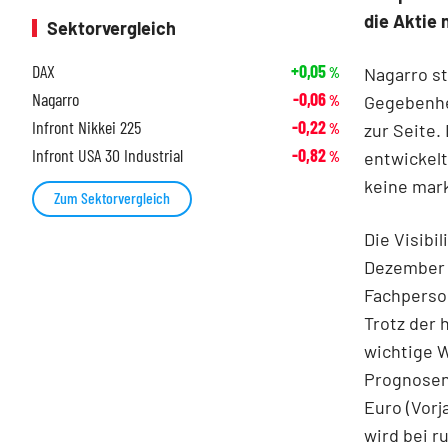
die Aktie 
Sektorvergleich
DAX
+0,05
Nagarro s
%
Nagarro
-0,06
Gegebenhe
%
Infront Nikkei 225
-0,22
zur Seite.
%
Infront USA 30 Industrial
-0,82
entwickelt
%
keine mar
Zum Sektorvergleich
Die Visibi
Dezember 2
Fachperson
Trotz der
wichtige 
Prognosen 
Euro (Vorj
wird bei r