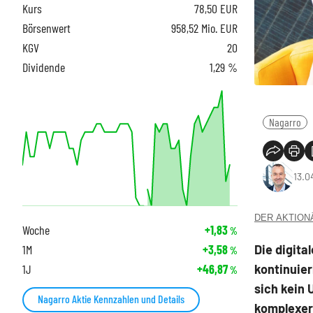
Kurs
78,50
EUR
Börsenwert
958,52 Mio. EUR
KGV
20
Dividende
1,29 %
Nagarro
13.0
DER AKTIONÄR
Woche
+1,83
%
Die digita
1M
+3,58
%
kontinuier
1J
+46,87
%
sich kein
Nagarro Aktie Kennzahlen und Details
komplexer.