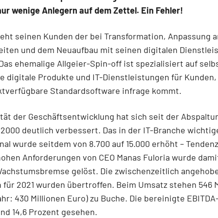
nur wenige Anlegern auf dem Zettel. Ein Fehler!
teht seinen Kunden der bei Transformation, Anpassung 
iten und dem Neuaufbau mit seinen digitalen Dienstlei
 Das ehemalige Allgeier-Spin-off ist spezialisiert auf selb
e digitale Produkte und IT-Dienstleistungen für Kunden,
ktverfügbare Standardsoftware infrage kommt.
lität der Geschäftsentwicklung hat sich seit der Abspaltu
000 deutlich verbessert. Das in der IT-Branche wichtig
al wurde seitdem von 8.700 auf 15.000 erhöht – Tendenz
 hohen Anforderungen von CEO Manas Fuloria wurde dami
Wachstumsbremse gelöst. Die zwischenzeitlich angehob
für 2021 wurden übertroffen. Beim Umsatz stehen 546 M
ahr: 430 Millionen Euro) zu Buche. Die bereinigte EBITD
und 14,6 Prozent gesehen.