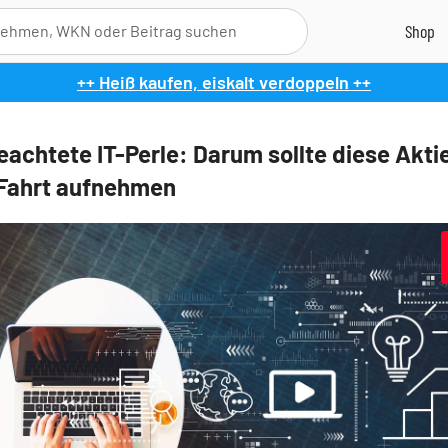
++ Heiß kaufen, eiskalt verdoppeln ++
achtete IT-Perle: Darum sollte diese Akti
Fahrt aufnehmen