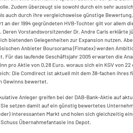
olle. Zudem überzeugt sie sowohl durch ein sehr aussic
als auch durch ihre vergleichsweise günstige Bewertung.
rt an der 1994 gegründeten HVB-Tochter gilt vor allem di
 Deren Vorstandsvorsitzender Dr. Andre Carls erklärte jü
 sich bietenden Gelegenheiten zur Expansion nutzen. Abe
ösischen Anbieter Boursorama (Fimatex) werden Ambiti
. Für das laufende Geschäftsjahr 2005 erwarten die Ana
nn pro Aktie von 0,28 Euro, woraus sich ein KGV von 22 
ich: Die Comdirect ist aktuell mit dem 38-fachen ihres f
n Gewinns bewertet.
ulative Anleger greifen bei der DAB-Bank-Aktie auf akt
 Sie setzen damit auf ein günstig bewertetes Unterneh
der) interessanten Markt und holen sich gleichzeitig ei
 Schuss Übernahmefantasie ins Depot.