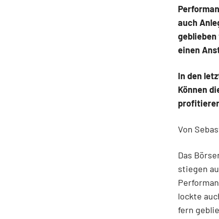
Performan
auch Anleg
geblieben
einen Ans
In den let
Können die
profitiere
Von Sebas
Das Börsen
stiegen au
Performan
lockte auc
fern gebli