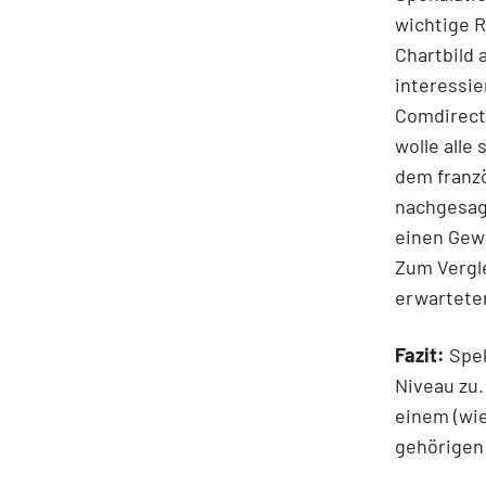
wichtige R
Chartbild 
interessie
Comdirect.
wolle alle
dem franz
nachgesagt
einen Gewi
Zum Vergle
erwartete
Fazit:
Spek
Niveau zu.
einem (wie
gehörigen