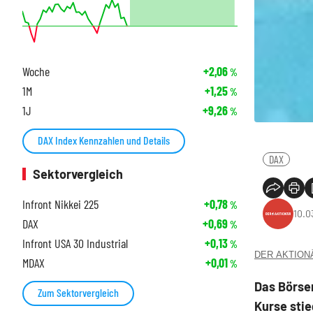
Woche
+2,06
%
1M
+1,25
%
1J
+9,26
%
DAX Index Kennzahlen und Details
DAX
Sektorvergleich
Infront Nikkei 225
+0,78
%
10.0
DAX
+0,69
%
Infront USA 30 Industrial
+0,13
%
DER AKTIONÄR
MDAX
+0,01
%
Das Börsen
Zum Sektorvergleich
Kurse stie