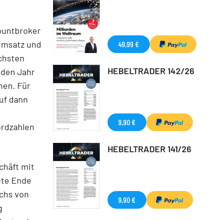
ountbroker
Umsatz und
49,99 €
chsten
HEBELTRADER 142/26
nden Jahr
nen. Für
uf dann
9,90 €
ordzahlen
HEBELTRADER 141/26
chäft mit
ete Ende
chs von
9,90 €
g