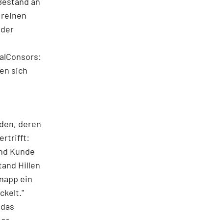
 Bestand an
 reinen
 der
alConsors:
en sich
nden, deren
rtrifft:
und Kunde
and Hillen
knapp ein
kelt."
 das