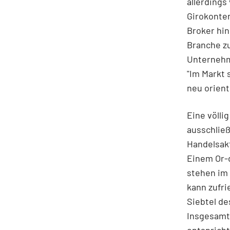
allerdings
Girokonten
Broker hin
Branche zu
Unternehm
"Im Markt 
neu orient
Eine völli
ausschließ
Handelsakt
Einem Or-
stehen im 
kann zufri
Siebtel d
Insgesamt 