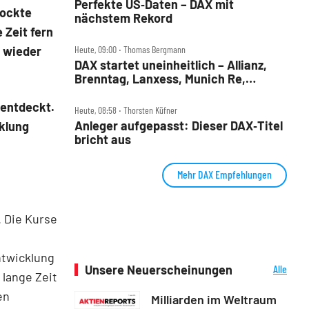
Perfekte US‑Daten – DAX mit
lockte
nächstem Rekord
 Zeit fern
Heute, 09:00 ‧ Thomas Bergmann
 wieder
DAX startet uneinheitlich – Allianz,
Brenntag, Lanxess, Munich Re,
Porsche SE, SUSS MicroTec im Check
 entdeckt.
Heute, 08:58 ‧ Thorsten Küfner
Anleger aufgepasst: Dieser DAX‑Titel
cklung
bricht aus
Mehr DAX Empfehlungen
. Die Kurse
ntwicklung
Unsere Neuerscheinungen
Alle
 lange Zeit
Neuerscheinungen
en
Milliarden im Weltraum