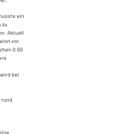
er.
musste ein
 zu
n. Aktuell
winn vor
schen 0,50
ere
wird bei
 rund
eine