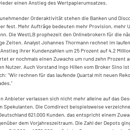
wieder einen Anstieg des Wertpapierumsatzes.
 zunehmender Orderaktivität stehen die Banken und Disc
ner fest. Mehr Aufträge bedeuten mehr Provision, mehr 
nn. Die WestLB prophezeit den Onlinebrokern für die nä
ge Zeiten. Analyst Johannes Thormann rechnet im laufe
Anstieg ihrer Kundenzahlen um 25 Prozent auf 4,2 Millio
rtet er nochmals einen Zuwachs um rund zehn Prozent a
nen Nutzer. Auch Vorstand Ingo Hillen vom Broker Sino ist
ch: "Wir rechnen für das laufende Quartal mit neuen Rek
ades."
n Anbieter verlassen sich nicht mehr alleine auf das Ges
n Spekulanten. Die Comdirect beispielsweise verzeichn
 Deutschland 621.000 Kunden, das entspricht einem Zuwa
enüber dem Vorjahreszeitraum. Die Zahl der Depots gin