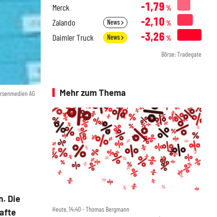
-1,79
Merck
%
-2,10
Zalando
News
%
-3,26
Daimler Truck
News
%
Börse: Tradegate
Mehr zum Thema
örsenmedien AG
n. Die
Heute, 14:40 ‧ Thomas Bergmann
hafte