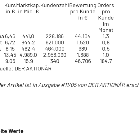
Kurs
Marktkap.
Kundenzahl
Bewertung
Orders
in €
in Mio. €
pro Kunde
pro
in €
Kunde
im
Monat
ma
6,46
441,0
228.186
44.104
1,3
t
6,72
944,2
621.000
1.520
0,8
k
6,15
462,4
464.000
989
0,5
13,45
4.989,0
2.956.090
1.688
1,0
9,06
15,9
340
46.706
184,7
Quelle: DER AKTIONÄR
er Artikel ist in Ausgabe #11/05 von DER AKTIONÄR ersc
lte Werte