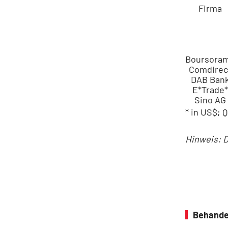
Firma
Boursora
Comdirec
DAB Ban
E*Trade*
Sino AG
* in US$; 
Hinweis: D
Behande