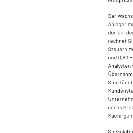
entsprich
Der Wachst
Anleger m
dürfen, de
rechnet Si
Steuern zw
und 0,60 E
Analysten 
Übernahme
Sino für s
Kundenstam
Unternehm
sechs Proz
Kaufargum
Spekulati