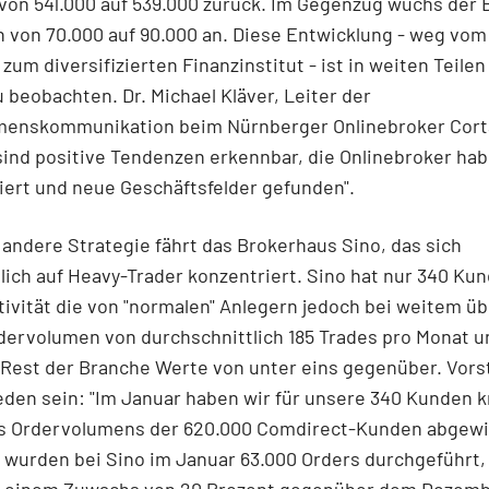
 von 541.000 auf 539.000 zurück. Im Gegenzug wuchs der
 von 70.000 auf 90.000 an. Diese Entwicklung - weg vom
 zum diversifizierten Finanzinstitut - ist in weiten Teilen
 beobachten. Dr. Michael Kläver, Leiter der
enskommunikation beim Nürnberger Onlinebroker Cort
sind positive Tendenzen erkennbar, die Onlinebroker hab
iert und neue Geschäftsfelder gefunden".
g andere Strategie fährt das Brokerhaus Sino, das sich
lich auf Heavy-Trader konzentriert. Sino hat nur 340 Ku
ivität die von "normalen" Anlegern jedoch bei weitem übe
dervolumen von durchschnittlich 185 Trades pro Monat 
Rest der Branche Werte von unter eins gegenüber. Vorst
eden sein: "Im Januar haben wir für unsere 340 Kunden 
es Ordervolumens der 620.000 Comdirect-Kunden abgewic
wurden bei Sino im Januar 63.000 Orders durchgeführt,