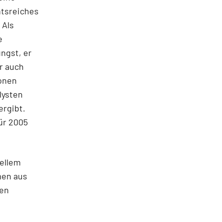
htsreiches
 Als
e
ngst, er
r auch
onen
lysten
ergibt.
ür 2005
uellem
men aus
nen