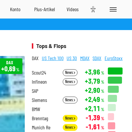
Tops & Flops
DAX
US Tech 100
US 30
MDAX
SDAX
EuroStoxx
DAX
+0,69
%
+3,96
Scout24
News
%
+3,79
Infineon
News
%
+2,90
SAP
%
+2,49
Siemens
News
%
+2,11
BMW
%
-1,39
Brenntag
News
%
-1,61
Munich Re
News
%