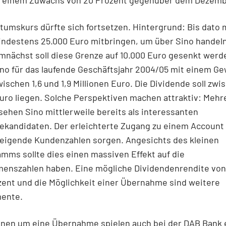
t einem Zuwachs von 20 Prozent gegenüber dem Dezemb
umskurs dürfte sich fortsetzen. Hintergrund: Bis dato 
indestens 25.000 Euro mitbringen, um über Sino handeln
mnächst soll diese Grenze auf 10.000 Euro gesenkt werde
no für das laufende Geschäftsjahr 2004/05 mit einem Ge
ischen 1,6 und 1,9 Millionen Euro. Die Dividende soll zwi
uro liegen. Solche Perspektiven machen attraktiv: Mehr
sehen Sino mittlerweile bereits als interessanten
kandidaten. Der erleichterte Zugang zu einem Account 
teigende Kundenzahlen sorgen. Angesichts des kleinen
ms sollte dies einen massiven Effekt auf die
enszahlen haben. Eine mögliche Dividendenrendite von
ent und die Möglichkeit einer Übernahme sind weitere
ente.
onen um eine Übernahme spielen auch bei der DAB Bank 