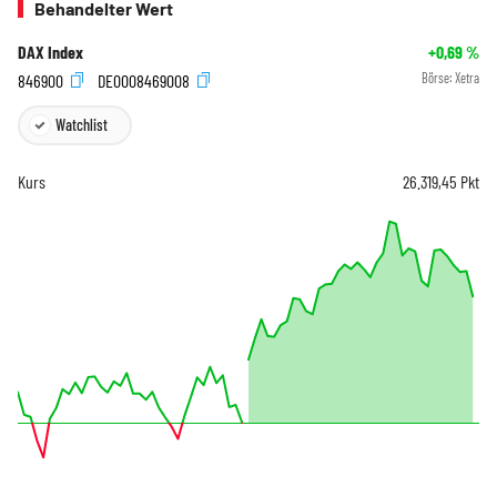
Behandelter Wert
DAX Index
+0,69
%
846900
DE0008469008
Börse:
Xetra
Watchlist
Kurs
26.319,45
Pkt