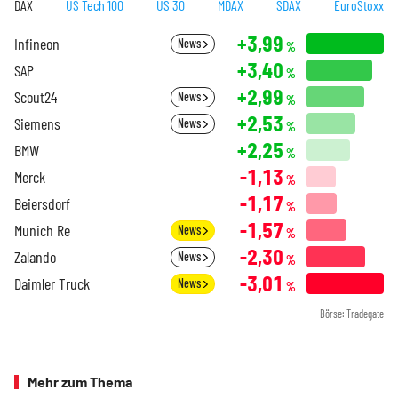
DAX
US Tech 100
US 30
MDAX
SDAX
EuroStoxx
+3,99
Infineon
News
%
+3,40
SAP
%
+2,99
Scout24
News
%
+2,53
Siemens
News
%
+2,25
BMW
%
-1,13
Merck
%
-1,17
Beiersdorf
%
-1,57
Munich Re
News
%
-2,30
Zalando
News
%
-3,01
Daimler Truck
News
%
Börse: Tradegate
Mehr zum Thema