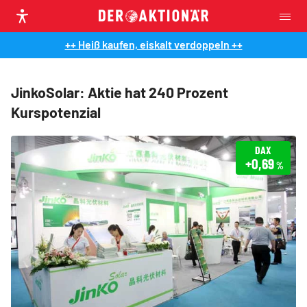
++ Heiß kaufen, eiskalt verdoppeln ++
JinkoSolar: Aktie hat 240 Prozent
Kurspotenzial
DAX
+0,69
%