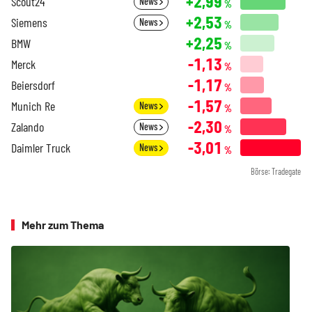
+2,99
Scout24
News
%
+2,53
Siemens
News
%
+2,25
BMW
%
-1,13
Merck
%
-1,17
Beiersdorf
%
-1,57
Munich Re
News
%
-2,30
Zalando
News
%
-3,01
Daimler Truck
News
%
Börse: Tradegate
Mehr zum Thema