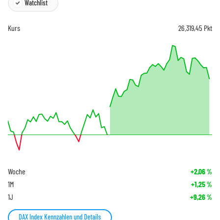
Watchlist
Kurs
26.319,45
Pkt
Woche
+2,06
%
1M
+1,25
%
1J
+9,26
%
DAX Index Kennzahlen und Details