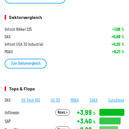
Sektorvergleich
Infront Nikkei 225
+1,08
%
DAX
+0,69
%
Infront USA 30 Industrial
+0,25
%
MDAX
+0,21
%
Zum Sektorvergleich
Tops & Flops
DAX
US Tech 100
US 30
MDAX
SDAX
EuroStoxx
+3,99
Infineon
News
%
+3,40
SAP
%