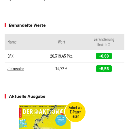
Behandelte Werte
Veränderung
Name
Wert
Heute in %
DAX
26.319,45
Pkt.
+0,69
Jinkosolar
14,72
€
+5,56
Aktuelle Ausgabe