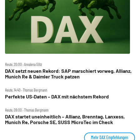
Heute, 20:00 ‧ Annalena Götz
DAX setzt neuen Rekord: SAP marschiert vorweg, Allianz,
Munich Re & Daimler Truck patzen
Heute, 14:40 ‧ Thomas Bergmann
Perfekte US‑Daten – DAX mit nächstem Rekord
Heute, 09:00 ‧ Thomas Bergmann
DAX startet uneinheitlich – Allianz, Brenntag, Lanxess,
Munich Re, Porsche SE, SUSS MicroTec im Check
Mehr DAX Empfehlungen