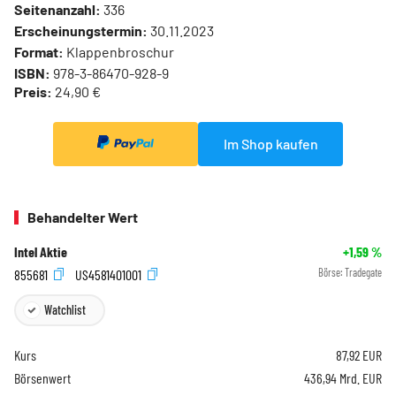
Seitenanzahl:
336
Erscheinungstermin:
30.11.2023
Format:
Klappenbroschur
ISBN:
978-3-86470-928-9
Preis:
24,90 €
Im Shop kaufen
Behandelter Wert
Intel Aktie
+1,59
%
855681
US4581401001
Börse:
Tradegate
Watchlist
Kurs
87,92
EUR
Börsenwert
436,94 Mrd. EUR