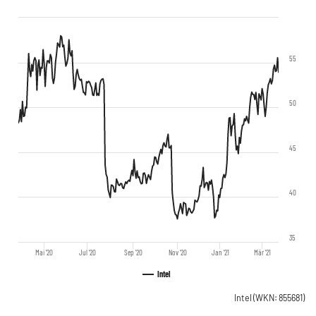
55
50
45
40
35
Mai '20
Jul '20
Sep '20
Nov '20
Jan '21
Mär '21
Intel
Intel
(WKN: 855681)