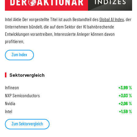
Intel Aktie Der vorgestellte Titel ist auch Bestandteil des
Global AI Index
, der
Unternehmen bündelt, die auf dem Sektor der KI bahnbrechende
Entwicklungen vorantreiben. Interessierte Anleger können davon
profitieren.
Zum Index
Sektorvergleich
Infineon
+3,99
%
NXP Semiconductors
+3,03
%
Nvidia
+2,06
%
Intel
+1,59
%
Zum Sektorvergleich