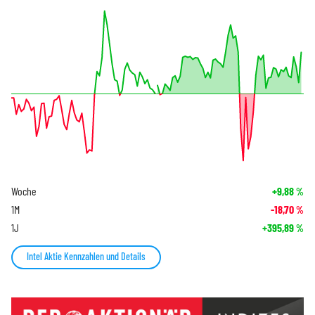
Woche
+9,88
%
1M
-18,70
%
1J
+395,89
%
Intel Aktie Kennzahlen und Details