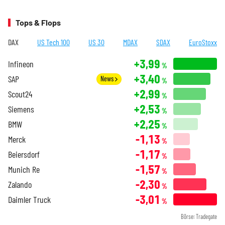
Tops & Flops
DAX
US Tech 100
US 30
MDAX
SDAX
EuroStoxx
+3,99
Infineon
%
+3,40
SAP
News
%
+2,99
Scout24
%
+2,53
Siemens
%
+2,25
BMW
%
-1,13
Merck
%
-1,17
Beiersdorf
%
-1,57
Munich Re
%
-2,30
Zalando
%
-3,01
Daimler Truck
%
Börse: Tradegate