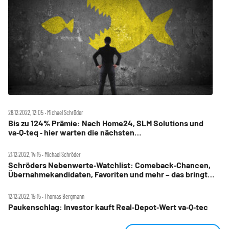
28.12.2022, 12:05 ‧ Michael Schröder
Bis zu 124% Prämie: Nach Home24, SLM Solutions und
va‑Q‑teq ‑ hier warten die nächsten
Übernahmekandidaten!
21.12.2022, 14:15 ‧ Michael Schröder
Schröders Nebenwerte‑Watchlist: Comeback‑Chancen,
Übernahmekandidaten, Favoriten und mehr – das bringt
2023!
12.12.2022, 15:15 ‧ Thomas Bergmann
Paukenschlag: Investor kauft Real‑Depot‑Wert va‑Q‑tec