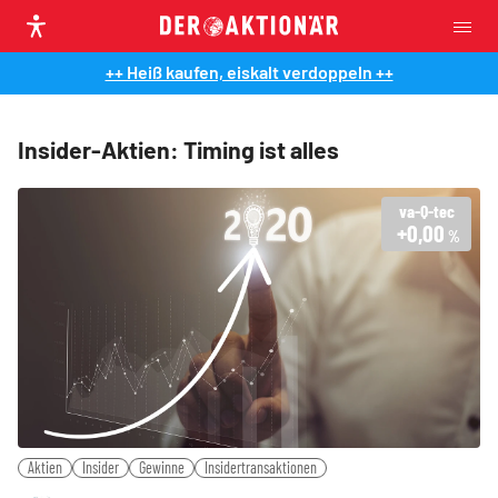
++ Heiß kaufen, eiskalt verdoppeln ++
Insider-Aktien: Timing ist alles
va-Q-tec
+0,00
%
Aktien
Insider
Gewinne
Insidertransaktionen