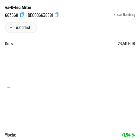
va-Q-tec Aktie
663668
DE0006636681
Börse:
Hamburg
Watchlist
Kurs
26,40
EUR
Woche
+1,54
%