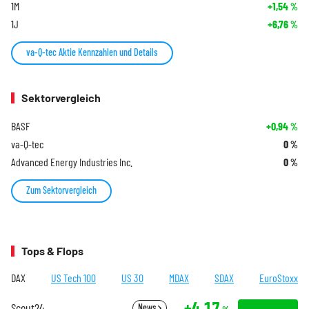
1M
+1,54
%
1J
+6,76
%
va-Q-tec Aktie Kennzahlen und Details
Sektorvergleich
BASF
+0,94
%
va-Q-tec
0
%
Advanced Energy Industries Inc.
0
%
Zum Sektorvergleich
Tops & Flops
DAX
US Tech 100
US 30
MDAX
SDAX
EuroStoxx
+4,17
Scout24
News