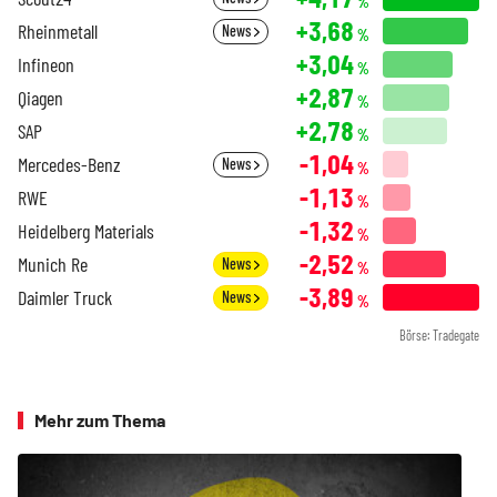
%
+3,68
Rheinmetall
News
%
+3,04
Infineon
%
+2,87
Qiagen
%
+2,78
SAP
%
-1,04
Mercedes-Benz
News
%
-1,13
RWE
%
-1,32
Heidelberg Materials
%
-2,52
Munich Re
News
%
-3,89
Daimler Truck
News
%
Börse: Tradegate
Mehr zum Thema