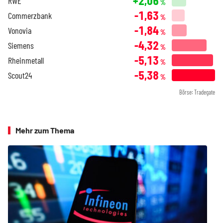
+2,06
RWE
%
-1,63
Commerzbank
%
-1,84
Vonovia
%
-4,32
Siemens
%
-5,13
Rheinmetall
%
-5,38
Scout24
%
Börse: Tradegate
Mehr zum Thema