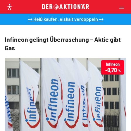
++ Heiß kaufen, eiskalt verdoppeln ++
Infineon gelingt Überraschung – Aktie gibt
Gas
Infineon
-0,70
%