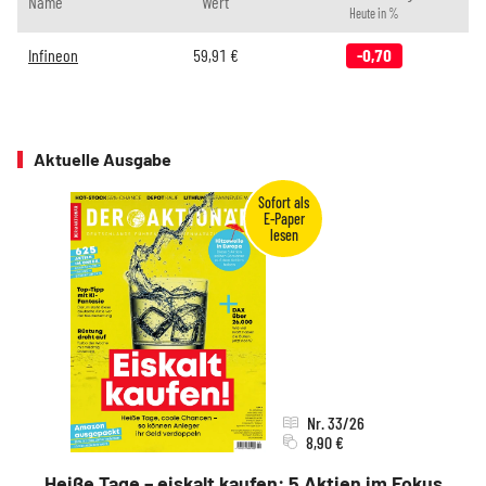
Name
Wert
Heute in %
Infineon
59,91
€
-0,70
Aktuelle Ausgabe
Nr. 33/26
8,90 €
Heiße Tage – eiskalt kaufen: 5 Aktien im Fokus