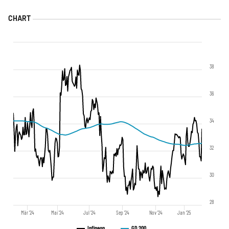
38
36
34
32
30
28
Mär '24
Mai '24
Jul '24
Sep '24
Nov '24
Jan '25
Infineon
GD 200