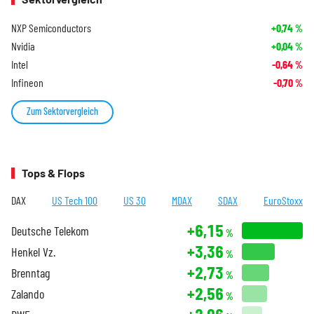
NXP Semiconductors
+0,74
%
Nvidia
+0,04
%
Intel
-0,64
%
Infineon
-0,70
%
Zum Sektorvergleich
Tops & Flops
DAX
US Tech 100
US 30
MDAX
SDAX
EuroStoxx
+6,15
Deutsche Telekom
%
+3,36
Henkel Vz.
%
+2,73
Brenntag
%
+2,56
Zalando
%