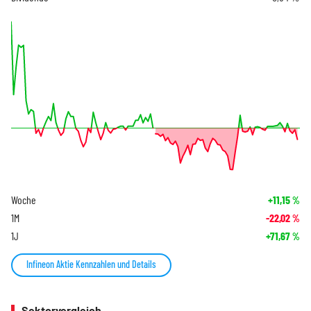
Woche
+11,15
%
1M
-22,02
%
1J
+71,67
%
Infineon Aktie Kennzahlen und Details
Sektorvergleich