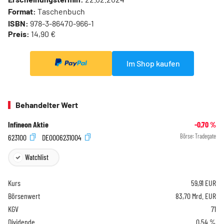
Format:
Taschenbuch
ISBN:
978-3-86470-966-1
Preis:
14,90 €
Im Shop kaufen
Behandelter Wert
Infineon Aktie
-0,70
%
623100
DE0006231004
Börse:
Tradegate
Watchlist
Kurs
59,91
EUR
Börsenwert
83,70 Mrd. EUR
KGV
71
Dividende
0,54 %