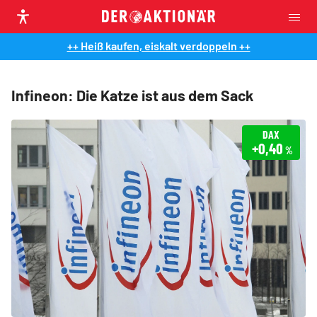
++ Heiß kaufen, eiskalt verdoppeln ++
Infineon: Die Katze ist aus dem Sack
DAX
+0,40
%