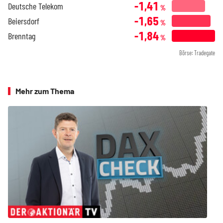
-1,41
Deutsche Telekom
%
-1,65
Beiersdorf
%
-1,84
Brenntag
%
Börse: Tradegate
Mehr zum Thema