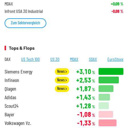
MDAX
+0,09
%
Infront USA 30 Industrial
-0,08
%
Zum Sektorvergleich
Tops & Flops
DAX
US Tech 100
US 30
MDAX
SDAX
EuroStoxx
+3,10
Siemens Energy
News
%
+2,53
Infineon
News
%
+1,87
Qiagen
News
%
+1,43
Adidas
%
+1,28
Scout24
%
-1,08
Bayer
%
-1,33
Volkswagen Vz.
%