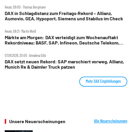
Heute, 09:00 ‧ Thomas Bergmann
DAX in Schlagdistanz zum Freitags‑Rekord – Allianz,
Aumovio, GEA, Hypoport, Siemens und Stabilus im Check
Heute, 08:21 ‧ Martin Weiß
Märkte am Morgen: DAX verteidigt zum Wochenauftakt
Rekordniveau; BASF, SAP, Infineon, Deutsche Telekom,
Hensoldt, Suss Microtec im Fokus
07.08.2026, 20:00 ‧ Annalena Götz
DAX setzt neuen Rekord: SAP marschiert vorweg, Allianz,
Munich Re & Daimler Truck patzen
Mehr DAX Empfehlungen
Unsere Neuerscheinungen
Alle Neuerscheinungen