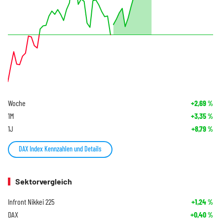
Woche
+2,69
%
1M
+3,35
%
1J
+8,79
%
DAX Index Kennzahlen und Details
Sektorvergleich
Infront Nikkei 225
+1,24
%
DAX
+0,40
%