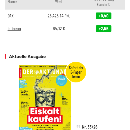
Name
Wert
Heute in %
DAX
26.425,14
Pkt.
+0,40
Infineon
64,02
€
+2,56
Aktuelle Ausgabe
Nr. 33/26