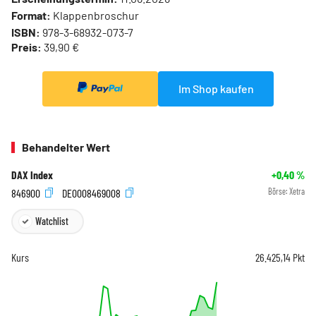
Format:
Klappenbroschur
ISBN:
978-3-68932-073-7
Preis:
39,90 €
Im Shop kaufen
Behandelter Wert
DAX Index
+0,40
%
846900
DE0008469008
Börse:
Xetra
Watchlist
Kurs
26.425,14
Pkt