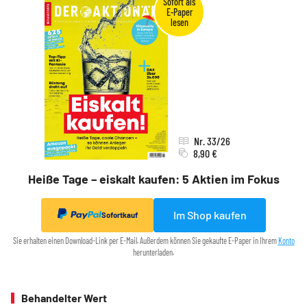
Nr. 33/26
8,90 €
Heiße Tage – eiskalt kaufen: 5 Aktien im Fokus
Im Shop kaufen
Sofortkauf
Sie erhalten einen Download-Link per E-Mail. Außerdem können Sie gekaufte E-Paper in Ihrem
Konto
herunterladen.
Behandelter Wert