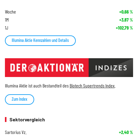
Woche
+0,66
%
1M
+3,87
%
1J
+102,79
%
Illumina Aktie Kennzahlen und Details
Illumina Aktie ist auch Bestandteil des
Biotech Supertrends Index
.
Zum Index
Sektorvergleich
Sartorius Vz.
+2,40
%