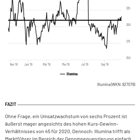
325
300
275
250
Nov '18
Jan '19
Mär '19
Mai '19
Jul '19
Sep '19
Illumina
Illumina
(WKN: 927079)
Ohne Frage, ein Umsatzwachstum von sechs Prozent ist
äußerst mager angesichts des hohen Kurs-Gewinn-
Verhältnisses von 45 für 2020. Dennoch: Illumina trifft als
Marktführer im Bereich der Genomsequenzierung einfach