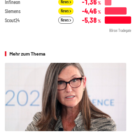
-1,36
Infineon
News
%
-4,46
Siemens
News
%
-5,38
Scout24
News
%
Börse: Tradegate
Mehr zum Thema