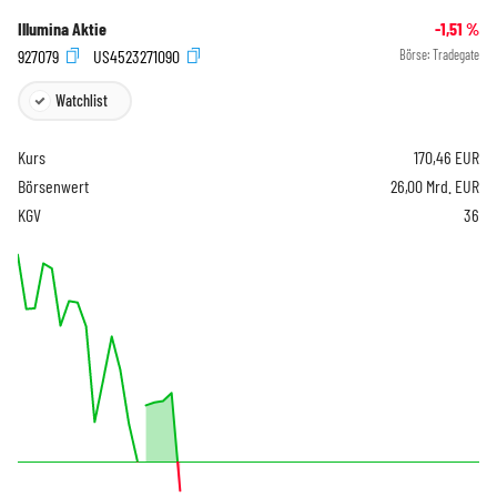
Illumina Aktie
-1,51
%
927079
US4523271090
Börse:
Tradegate
Watchlist
Kurs
170,46
EUR
Börsenwert
26,00 Mrd. EUR
KGV
36