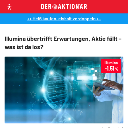
++ Heiß kaufen, eiskalt verdoppeln ++
Illumina übertrifft Erwartungen, Aktie fällt –
was ist da los?
Illumina
-1,51
%