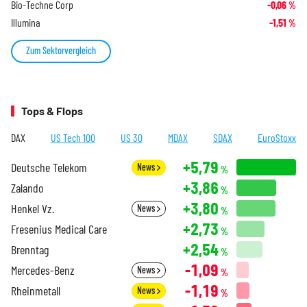
Bio-Techne Corp
-0,06
%
Illumina
-1,51
%
Zum Sektorvergleich
Tops & Flops
DAX
US Tech 100
US 30
MDAX
SDAX
EuroStoxx
+5,79
Deutsche Telekom
News
%
+3,86
Zalando
%
+3,80
Henkel Vz.
News
%
+2,73
Fresenius Medical Care
%
+2,54
Brenntag
%
-1,09
Mercedes-Benz
News
%
-1,19
Rheinmetall
News
%