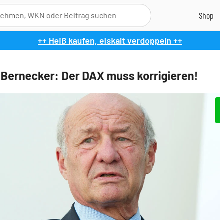
++ Heiß kaufen, eiskalt verdoppeln ++
 Bernecker: Der DAX muss korrigieren!