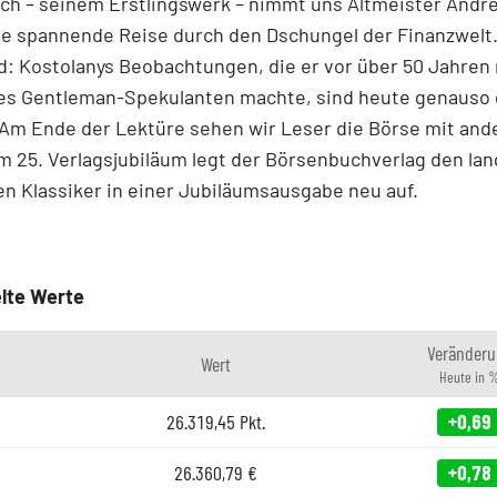
ch – seinem Erstlingswerk – nimmt uns Altmeister André
ne spannende Reise durch den Dschungel der Finanzwelt.
d: Kostolanys Beobachtungen, die er vor über 50 Jahren
es Gentleman-Spekulanten machte, sind heute genauso g
 Am Ende der Lektüre sehen wir Leser die Börse mit and
 25. Verlagsjubiläum legt der Börsenbuchverlag den la
en Klassiker in einer Jubiläumsausgabe neu auf.
lte Werte
Veränderu
Wert
Heute in 
26.319,45
Pkt.
+0,69
26.360,79
€
+0,78