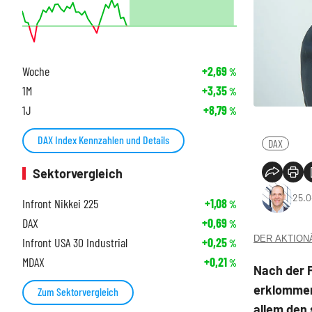
Woche
+2,69
%
1M
+3,35
%
1J
+8,79
%
DAX Index Kennzahlen und Details
DAX
Sektorvergleich
25.0
Infront Nikkei 225
+1,08
%
DAX
+0,69
%
DER AKTIONÄR
Infront USA 30 Industrial
+0,25
%
MDAX
+0,21
%
Nach der 
erklommen
Zum Sektorvergleich
allem den 