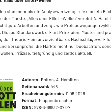
: Alles über Elliott-Wellen
llen sind mehr als ein Analysewerkzeug – sie sind ein Blick
e der Märkte. „Alles über Elliott-Wellen“ vereint A. Hamil
chtigste Arbeiten und zeigt, wie Preisbewegungen zykli
 Dieses Standardwerk erklärt Prinzipien, Muster und pr
 der Theorie – ein unverzichtbares Nachschlagewerk für
und Börsenprofis, die Märkte nicht nur beobachten, son
wollen. Präzise, tiefgründig und zeitlos aktuell.
Autoren:
Bolton, A. Hamilton
Seitenanzahl:
448
Erscheinungstermin:
11.06.2026
Format:
Klappenbroschur
ISBN:
978-3-68932-073-7