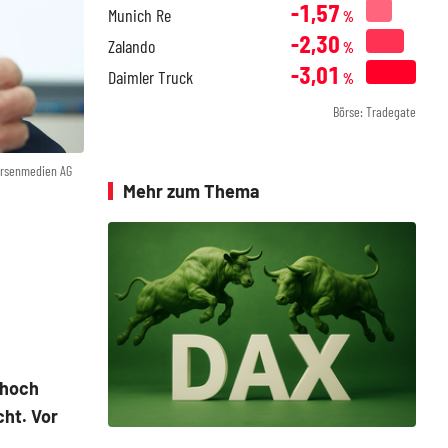
-1,57
Munich Re
%
-2,30
Zalando
%
-3,01
Daimler Truck
%
Börse: Tradegate
örsenmedien AG
Mehr zum Thema
thoch
ht. Vor