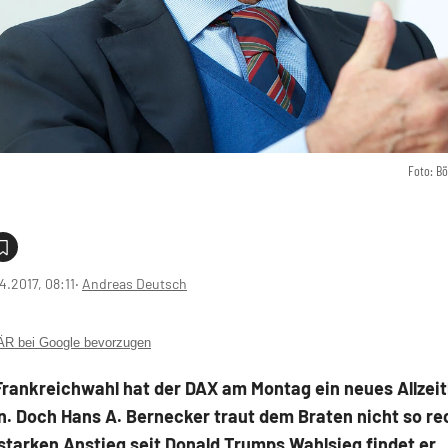
Foto: B
4.2017, 08:11
‧
Andreas Deutsch
 bei Google bevorzugen
Frankreichwahl hat der DAX am Montag ein neues Allzei
. Doch Hans A. Bernecker traut dem Braten nicht so rec
starken Anstieg seit Donald Trumps Wahlsieg findet er