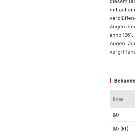
diesem Bu
mit auf ei
verblüffen
Augen ein
anno 1961.
Augen. Zum
vergriffen
Behande
Name
DAX
DAX (RT)