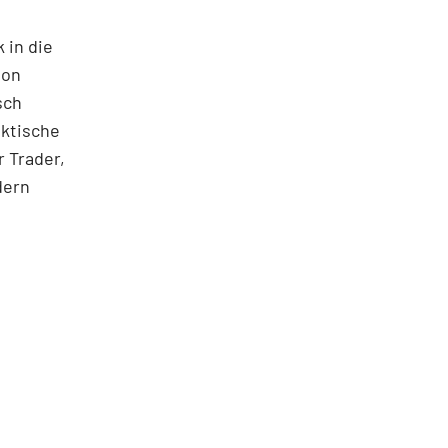
 in die
ton
sch
aktische
 Trader,
dern