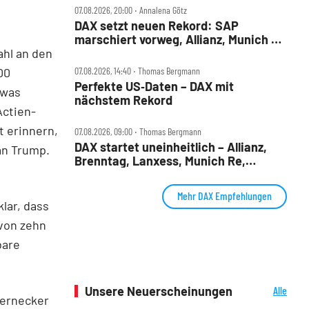
07.08.2026, 20:00 ‧ Annalena Götz
DAX setzt neuen Rekord: SAP
marschiert vorweg, Allianz, Munich Re
hl an den
& Daimler Truck patzen
00
07.08.2026, 14:40 ‧ Thomas Bergmann
Perfekte US‑Daten – DAX mit
twas
nächstem Rekord
Actien-
t erinnern,
07.08.2026, 09:00 ‧ Thomas Bergmann
DAX startet uneinheitlich – Allianz,
an Trump.
Brenntag, Lanxess, Munich Re,
Porsche SE, SUSS MicroTec im Check
Mehr DAX Empfehlungen
klar, dass
 von zehn
bare
Unsere Neuerscheinungen
Alle
Bernecker
Neuerscheinungen