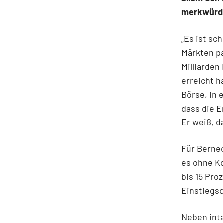
merkwürd
„Es ist s
Märkten pa
Milliarden
erreicht h
Börse, in 
dass die 
Er weiß, d
Für Berneck
es ohne Ko
bis 15 Pro
Einstiegsc
Neben inta