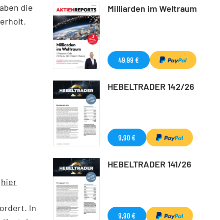
haben die
Milliarden im Weltraum
erholt.
49,99 €
HEBELTRADER 142/26
9,90 €
HEBELTRADER 141/26
e
hier
ordert. In
9,90 €