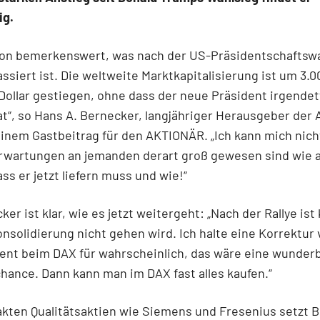
ig.
chon bemerkenswert, was nach der US-Präsidentschaftswa
ssiert ist. Die weltweite Marktkapitalisierung ist um 3.0
 Dollar gestiegen, ohne dass der neue Präsident irgende
at“, so Hans A. Bernecker, langjähriger Herausgeber der 
einem Gastbeitrag für den AKTIONÄR. „Ich kann mich nich
Erwartungen an jemanden derart groß gewesen sind wie 
ass er jetzt liefern muss und wie!“
er ist klar, wie es jetzt weitergeht: „Nach der Rallye ist 
nsolidierung nicht gehen wird. Ich halte eine Korrektur
zent beim DAX für wahrscheinlich, das wäre eine wunder
hance. Dann kann man im DAX fast alles kaufen.“
kten Qualitätsaktien wie Siemens und Fresenius setzt 