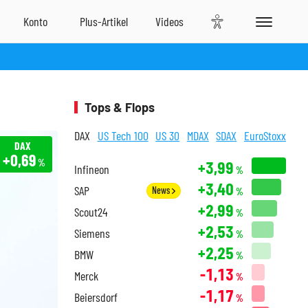
Tops & Flops
DAX
US Tech 100
US 30
MDAX
SDAX
EuroStoxx
DAX
+0,69
%
+3,99
Infineon
%
+3,40
SAP
News
%
+2,99
Scout24
%
+2,53
Siemens
%
+2,25
BMW
%
-1,13
Merck
%
-1,17
Beiersdorf
%