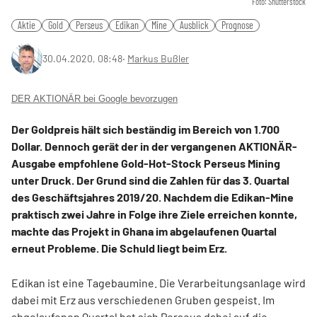
Foto: Shutterstock
Aktie
Gold
Perseus
Edikan
Mine
Ausblick
Prognose
30.04.2020, 08:48
‧
Markus Bußler
DER AKTIONÄR bei Google bevorzugen
Der Goldpreis hält sich beständig im Bereich von 1.700
Dollar. Dennoch gerät der in der vergangenen AKTIONÄR-
Ausgabe empfohlene Gold-Hot-Stock Perseus Mining
unter Druck. Der Grund sind die Zahlen für das 3. Quartal
des Geschäftsjahres 2019/20. Nachdem die Edikan-Mine
praktisch zwei Jahre in Folge ihre Ziele erreichen konnte,
machte das Projekt in Ghana im abgelaufenen Quartal
erneut Probleme. Die Schuld liegt beim Erz.
Edikan ist eine Tagebaumine. Die Verarbeitungsanlage wird
dabei mit Erz aus verschiedenen Gruben gespeist. Im
abgelaufenen Quartal hat sich Perseus dabei auf die