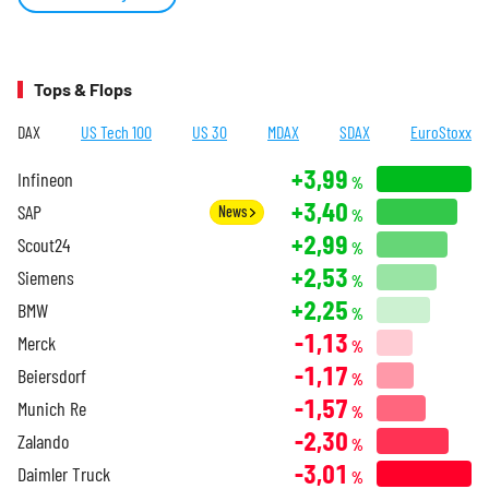
Tops & Flops
DAX
US Tech 100
US 30
MDAX
SDAX
EuroStoxx
+3,99
Infineon
%
+3,40
SAP
News
%
+2,99
Scout24
%
+2,53
Siemens
%
+2,25
BMW
%
-1,13
Merck
%
-1,17
Beiersdorf
%
-1,57
Munich Re
%
-2,30
Zalando
%
-3,01
Daimler Truck
%