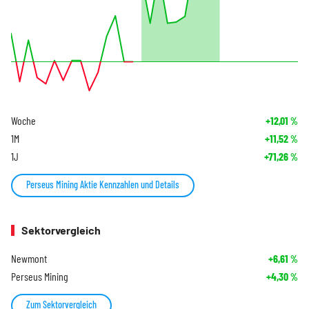
Woche
+12,01
%
1M
+11,52
%
1J
+71,26
%
Perseus Mining Aktie Kennzahlen und Details
Sektorvergleich
Newmont
+6,61
%
Perseus Mining
+4,30
%
Zum Sektorvergleich