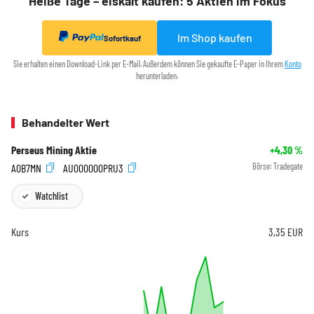
Heiße Tage – eiskalt kaufen: 5 Aktien im Fokus
Im Shop kaufen
Sofortkauf
Sie erhalten einen Download-Link per E-Mail. Außerdem können Sie gekaufte E-Paper in Ihrem
Konto
herunterladen.
Behandelter Wert
Perseus Mining Aktie
+4,30
%
A0B7MN
AU000000PRU3
Börse:
Tradegate
Watchlist
Kurs
3,35
EUR