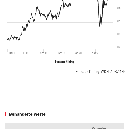
0,5
0,4
0,3
0,2
Mai '19
Jul '19
Sep '19
Nov '19
Jan '20
Mär '20
Perseus Mining
Perseus Mining
(WKN: A0B7MN)
Behandelte Werte
Veränderung