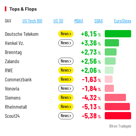
Tops & Flops
DAX
US Tech 100
US 30
MDAX
SDAX
EuroStoxx
+6,15
Deutsche Telekom
News
%
+3,36
Henkel Vz.
News
%
+2,73
Brenntag
%
+2,56
Zalando
News
%
+2,06
RWE
News
%
-1,63
Commerzbank
News
%
-1,84
Vonovia
News
%
-4,32
Siemens
News
%
-5,13
Rheinmetall
News
%
-5,38
Scout24
News
%
Börse: Tradegate