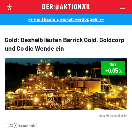
++ Heiß kaufen, eiskalt verdoppeln ++
Gold: Deshalb läuten Barrick Gold, Goldcorp
und Co die Wende ein
DAX
+0,05
%
Foto: Börsenmedien AG
DAX
Barrick Gold