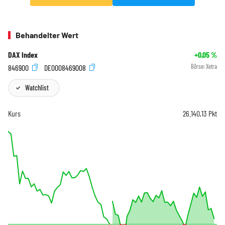
Behandelter Wert
DAX Index
+0,05
%
846900
DE0008469008
Börse:
Xetra
Watchlist
Kurs
26.140,13
Pkt