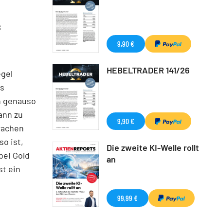
G
9,90 €
HEBELTRADER 141/26
egel
is
rn genauso
ann zu
9,90 €
wachen
o ist,
Die zweite KI-Welle rollt
bei Gold
an
st ein
99,99 €