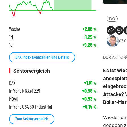
DAX
Woche
+2,06
%
1M
+1,25
%
07.0
1J
+9,26
%
DAX Index Kennzahlen und Details
DER AKTIONÄR
Es ist wie
Sektorvergleich
angespielt
DAX
+1,01
%
eingebroch
Infront Nikkei 225
+0,98
%
Attacke? V
MDAX
+0,53
%
Dollar-Mar
Infront USA 30 Industrial
+0,14
%
Wieder ein
Zum Sektorvergleich
gegeben z