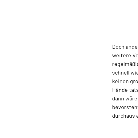
Doch ander
weitere V
regelmäßig
schnell wi
keinen gr
Hände tat
dann wäre 
bevorsteht
durchaus 