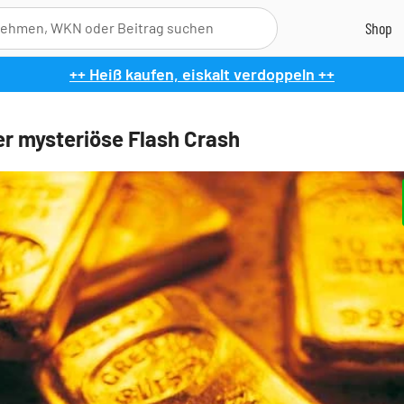
++ Heiß kaufen, eiskalt verdoppeln ++
er mysteriöse Flash Crash