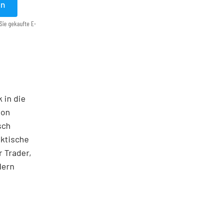
en
Sie gekaufte E-
 in die
ton
sch
aktische
 Trader,
dern