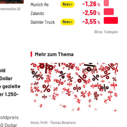
-1,26
Munich Re
News
%
örsenmedien AG
-2,50
Zalando
%
-3,55
Daimler Truck
News
%
Börse: Tradegate
Mehr zum Thema
old
Dollar
 gezielte
er 1.250-
Goldpreis
Heute, 14:40 ‧ Thomas Bergmann
0 Dollar