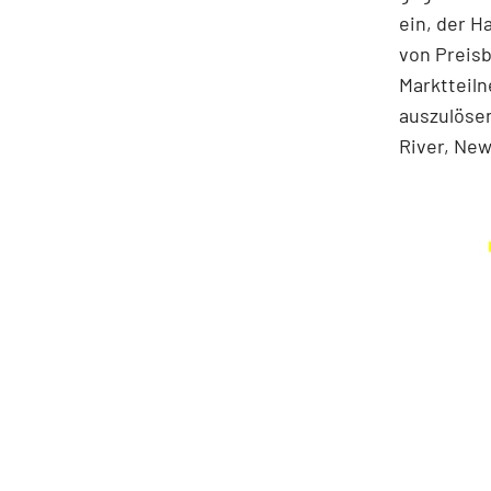
ein, der H
von Preisb
Marktteil
auszulösen
River, Ne