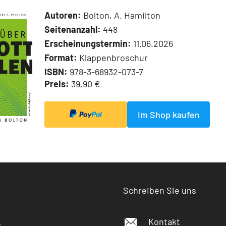
Autoren:
Bolton, A. Hamilton
Seitenanzahl:
448
Erscheinungstermin:
11.06.2026
Format:
Klappenbroschur
ISBN:
978-3-68932-073-7
Preis:
39,90 €
Im Shop kaufen
Schreiben Sie uns
Kontakt
r