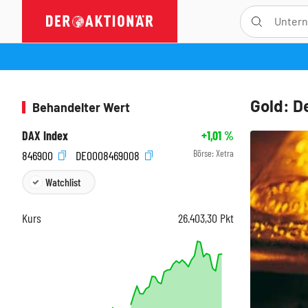
Gold: D
Behandelter Wert
DAX Index
+1,01
%
Börse:
Xetra
846900
DE0008469008
Watchlist
Kurs
26.403,30
Pkt