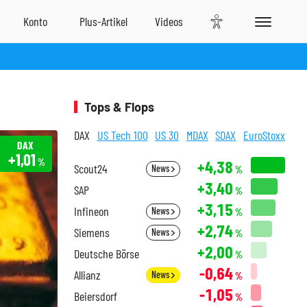
Tops & Flops
DAX
US Tech 100
US 30
MDAX
SDAX
EuroStoxx
DAX
+1,01
%
+4,38
Scout24
News
%
+3,40
SAP
%
+3,15
Infineon
News
%
+2,74
Siemens
News
%
+2,00
Deutsche Börse
%
-0,64
Allianz
News
%
-1,05
Beiersdorf
%