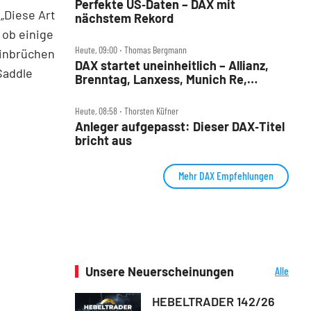
Perfekte US‑Daten – DAX mit
„Diese Art
nächstem Rekord
 ob einige
Heute, 09:00 ‧ Thomas Bergmann
Einbrüchen
DAX startet uneinheitlich – Allianz,
 Saddle
Brenntag, Lanxess, Munich Re,
Porsche SE, SUSS MicroTec im Check
Heute, 08:58 ‧ Thorsten Küfner
Anleger aufgepasst: Dieser DAX‑Titel
bricht aus
Mehr DAX Empfehlungen
Unsere Neuerscheinungen
Alle
Neuerscheinungen
HEBELTRADER 142/26