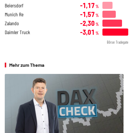
-1,17
Beiersdorf
%
-1,57
Munich Re
%
-2,30
Zalando
%
-3,01
Daimler Truck
%
Börse: Tradegate
Mehr zum Thema