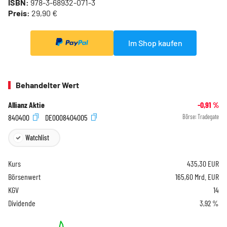
ISBN:
978-3-68932-071-3
Preis:
29,90 €
Im Shop kaufen
Behandelter Wert
Allianz Aktie
-0,91
%
840400
DE0008404005
Börse:
Tradegate
Watchlist
Kurs
435,30
EUR
Börsenwert
165,60 Mrd. EUR
KGV
14
Dividende
3,92 %