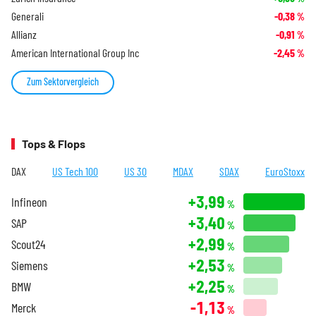
Generali
-0,38
%
Allianz
-0,91
%
American International Group Inc
-2,45
%
Zum Sektorvergleich
Tops & Flops
DAX
US Tech 100
US 30
MDAX
SDAX
EuroStoxx
+3,99
Infineon
%
+3,40
SAP
%
+2,99
Scout24
%
+2,53
Siemens
%
+2,25
BMW
%
-1,13
Merck
%