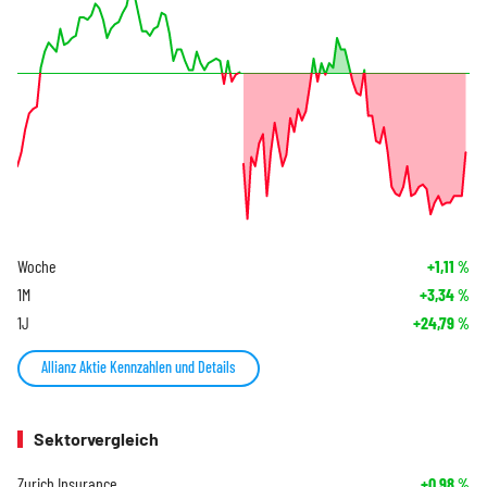
Woche
+1,11
%
1M
+3,34
%
1J
+24,79
%
Allianz Aktie Kennzahlen und Details
Sektorvergleich
Zurich Insurance
+0,98
%