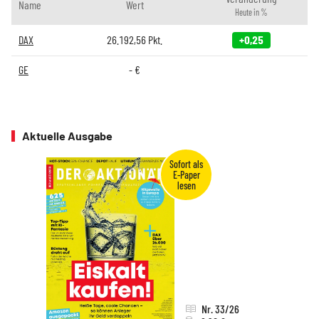
Name
Wert
Heute in %
DAX
26.192,56
Pkt.
+0,25
GE
-
€
Aktuelle Ausgabe
Nr. 33/26