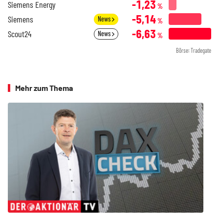
-1,23
Siemens Energy
%
-5,14
Siemens
News
%
-6,63
Scout24
News
%
Börse: Tradegate
Mehr zum Thema