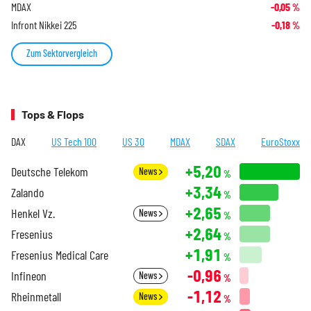
MDAX
-0,05
%
Infront Nikkei 225
-0,18
%
Zum Sektorvergleich
Tops & Flops
DAX
US Tech 100
US 30
MDAX
SDAX
EuroStoxx
+5,20
Deutsche Telekom
News
%
+3,34
Zalando
%
+2,65
Henkel Vz.
News
%
+2,64
Fresenius
%
+1,91
Fresenius Medical Care
%
-0,96
Infineon
News
%
-1,12
Rheinmetall
News
%