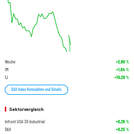
Woche
+2,90
%
1M
+1,64
%
1J
+10,29
%
DAX Index Kennzahlen und Details
Sektorvergleich
Infront USA 30 Industrial
+0,26
%
DAX
+0,25
%