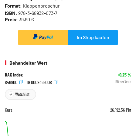
Format:
Klappenbroschur
ISBN:
978-3-68932-073-7
Preis:
39,90 €
Im Shop kaufen
Behandelter Wert
DAX Index
+0,25
%
846900
DE0008469008
Börse:
Xetra
Watchlist
Kurs
26.192,56
Pkt