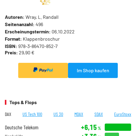
Autoren:
Wray, L. Randall
Seitenanzahl:
496
Erscheinungstermin:
06.10.2022
Format:
Klappenbroschur
ISBN:
978-3-86470-852-7
Preis:
29,90 €
Im Shop kaufen
Tops & Flops
DAX
US Tech 100
US 30
MDAX
SDAX
EuroStoxx
+6,15
Deutsche Telekom
%