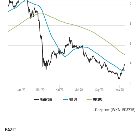
7
6
5
4
3
Jan '20
Mär '20
Mai '20
Jul '20
Sep '20
Nov '20
Gazprom
GD 50
GD 200
Gazprom
(WKN: 903276)