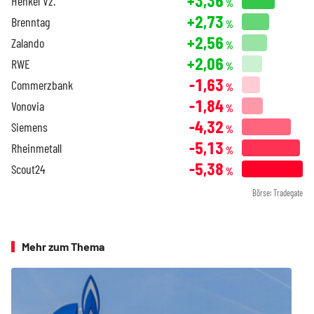
+3,36
Henkel Vz.
%
+2,73
Brenntag
%
+2,56
Zalando
%
+2,06
RWE
%
-1,63
Commerzbank
%
-1,84
Vonovia
%
-4,32
Siemens
%
-5,13
Rheinmetall
%
-5,38
Scout24
%
Börse: Tradegate
Mehr zum Thema