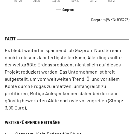
Mai '20
Jul '20
Sep '20
Nov '20
Jan '21
Mär '21
Gazprom
Gazprom
(WKN: 903276)
Es bleibt weiterhin spannend, ob Gazprom Nord Stream
noch in diesem Jahr fertigstellen kann. Allerdings sollte
der weltgrößte Erdgasproduzent nicht allein auf dieses
Projekt reduziert werden. Das Unternehmen ist breit
aufgestellt, um vom weltweiten Trend, Öl und vor allem
Kohle durch Erdgas zu ersetzen, umfangreich zu
profitieren. Mutige Anleger können daher bei der sehr
günstig bewerteten Aktie nach wie vor zugreifen (Stopp:
3,90 Euro).
Gazprom: Kein Erdgas für China