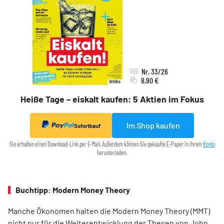
Nr. 33/26
8,90 €
Heiße Tage – eiskalt kaufen: 5 Aktien im Fokus
Im Shop kaufen
Sofortkauf
Sie erhalten einen Download-Link per E-Mail. Außerdem können Sie gekaufte E-Paper in Ihrem
Konto
herunterladen.
Buchtipp: Modern Money Theory
Manche Ökonomen halten die Modern Money Theory (MMT)
nicht nur für die Weiterentwicklung der Thesen von John