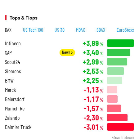
Tops & Flops
DAX
US Tech 100
US 30
MDAX
SDAX
EuroStoxx
+3,99
Infineon
%
+3,40
SAP
News
%
+2,99
Scout24
%
+2,53
Siemens
%
+2,25
BMW
%
-1,13
Merck
%
-1,17
Beiersdorf
%
-1,57
Munich Re
%
-2,30
Zalando
%
-3,01
Daimler Truck
%
Börse: Tradegate