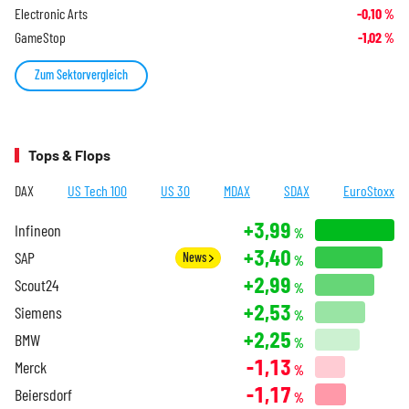
Electronic Arts
-0,10
%
GameStop
-1,02
%
Zum Sektorvergleich
Tops & Flops
DAX
US Tech 100
US 30
MDAX
SDAX
EuroStoxx
+3,99
Infineon
%
+3,40
SAP
News
%
+2,99
Scout24
%
+2,53
Siemens
%
+2,25
BMW
%
-1,13
Merck
%
-1,17
Beiersdorf
%