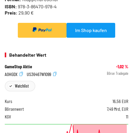
ISBN:
978-3-86470-978-4
Preis:
29,90 €
Im Shop kaufen
Behandelter Wert
GameStop Aktie
-1,02
%
A0HGDX
US36467W1099
Börse:
Tradegate
Watchlist
Kurs
16,56
EUR
Börsenwert
7,49 Mrd. EUR
KGV
11