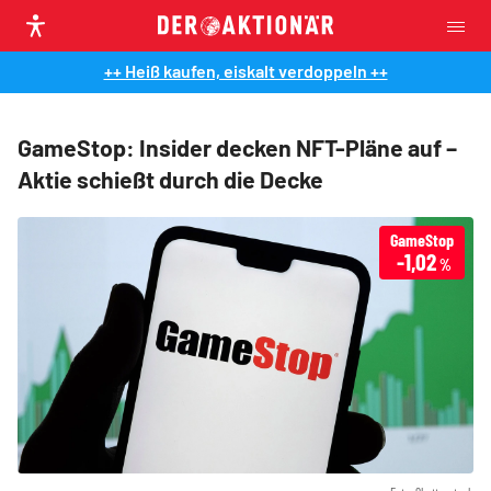
++ Heiß kaufen, eiskalt verdoppeln ++
GameStop: Insider decken NFT-Pläne auf –
Aktie schießt durch die Decke
GameStop
-1,02
%