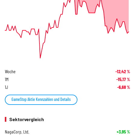
Woche
-12,42
%
1M
-15,17
%
1J
-6,68
%
GameStop Aktie Kennzahlen und Details
Sektorvergleich
NagaCorp. Ltd.
+3,95
%