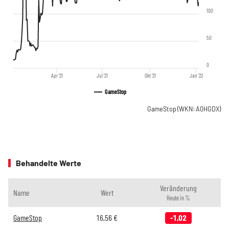
100
50
0
Apr '21
Jul '21
Okt '21
Jan '22
GameStop
GameStop
(WKN: A0HGDX)
Behandelte Werte
Veränderung
Name
Wert
Heute in %
GameStop
16,56
€
-1,02