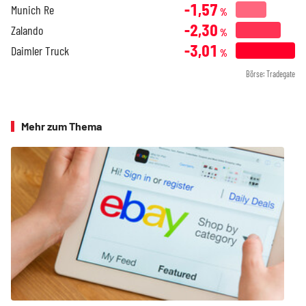
-1,57
Munich Re
%
-2,30
Zalando
%
-3,01
Daimler Truck
%
Börse: Tradegate
Mehr zum Thema