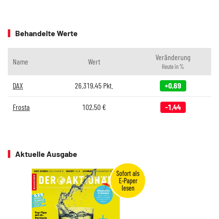
Behandelte Werte
Veränderung
Name
Wert
Heute in %
DAX
26.319,45
Pkt.
+0,69
Frosta
102,50
€
-1,44
Aktuelle Ausgabe