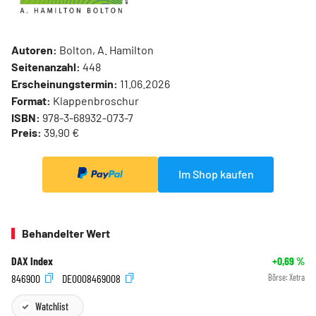
Autoren:
Bolton, A. Hamilton
Seitenanzahl:
448
Erscheinungstermin:
11.06.2026
Format:
Klappenbroschur
ISBN:
978-3-68932-073-7
Preis:
39,90 €
Im Shop kaufen
Behandelter Wert
DAX Index
+0,69
%
846900
DE0008469008
Börse:
Xetra
Watchlist