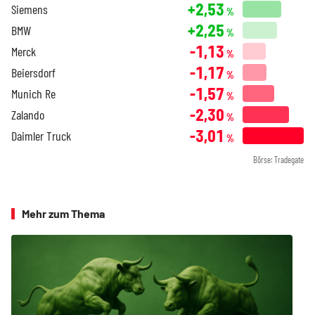
+2,53
Siemens
%
+2,25
BMW
%
-1,13
Merck
%
-1,17
Beiersdorf
%
-1,57
Munich Re
%
-2,30
Zalando
%
-3,01
Daimler Truck
%
Börse: Tradegate
Mehr zum Thema