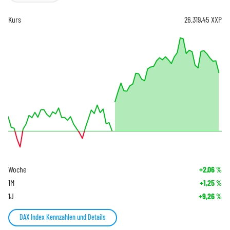
Kurs
26.319,45
XXP
Woche
+2,06
%
1M
+1,25
%
1J
+9,26
%
DAX Index Kennzahlen und Details