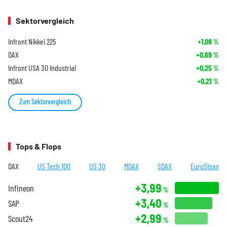
Sektorvergleich
Infront Nikkei 225
+1,08
%
DAX
+0,69
%
Infront USA 30 Industrial
+0,25
%
MDAX
+0,21
%
Zum Sektorvergleich
Tops & Flops
DAX
US Tech 100
US 30
MDAX
SDAX
EuroStoxx
+3,99
Infineon
%
+3,40
SAP
%
+2,99
Scout24
%