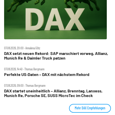
07.08.2026, 20:00 ‧ Annalena Götz
DAX setzt neuen Rekord: SAP marschiert vorweg, Allianz,
Munich Re & Daimler Truck patzen
07.08.2026, 14:40 ‧ Thomas Bergmann
Perfekte US‑Daten – DAX mit nächstem Rekord
07.08.2026, 09:00 ‧ Thomas Bergmann
DAX startet uneinheitlich – Allianz, Brenntag, Lanxess,
Munich Re, Porsche SE, SUSS MicroTec im Check
Mehr DAX Empfehlungen