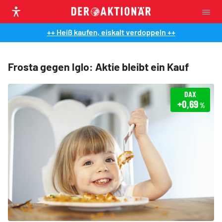
++ Heiß kaufen, eiskalt verdoppeln ++
Frosta gegen Iglo: Aktie bleibt ein Kauf
DAX
+0,69
%