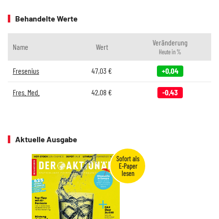
Behandelte Werte
Veränderung
Name
Wert
Heute in %
Fresenius
47,03
€
+0,04
Fres. Med.
42,08
€
-0,43
Aktuelle Ausgabe