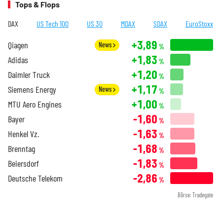
Tops & Flops
DAX
US Tech 100
US 30
MDAX
SDAX
EuroStoxx
+3,89
Qiagen
News
%
+1,83
Adidas
%
+1,20
Daimler Truck
%
+1,17
Siemens Energy
News
%
+1,00
MTU Aero Engines
%
-1,60
Bayer
%
-1,63
Henkel Vz.
%
-1,68
Brenntag
%
-1,83
Beiersdorf
%
-2,86
Deutsche Telekom
%
Börse: Tradegate