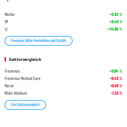
Woche
+5,63
%
1M
+8,40
%
1J
+14,95
%
Fresenius Aktie Kennzahlen und Details
Sektorvergleich
Fresenius
+0,04
%
Fresenius Medical Care
-0,43
%
Merck
-0,49
%
Rhön-Klinikum
-1,33
%
Zum Sektorvergleich