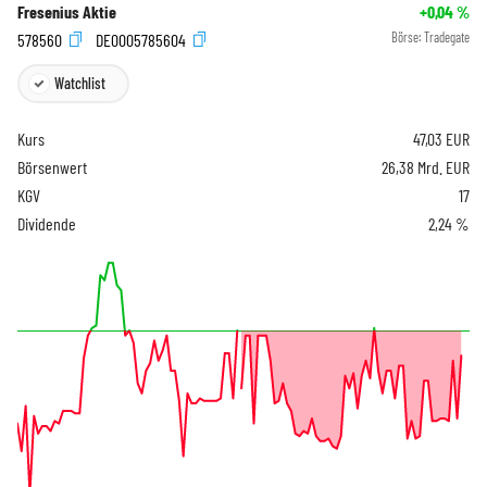
Fresenius Aktie
+0,04
%
578560
DE0005785604
Börse:
Tradegate
Watchlist
Kurs
47,03
EUR
Börsenwert
26,38 Mrd. EUR
KGV
17
Dividende
2,24 %