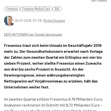
Foto: Fresenius
Fresenius
Fresenius Medical Care
DAX
30.07.2019, 07:28
‧
Michel Doepke
DER AKTIONÄR bei Google bevorzugen
Fresenius traut sich beim Umsatz im Geschäftsjahr 2019
mehr zu. Der Gesundheitskonzern erwartet nach Vorlage
der Zahlen zum zweiten Quartal ein Erlösplus von vier bis
sieben Prozent, vorher stellte Fresenius einen Zuwachs
von drei bis sechs Prozent in Aussicht. An der
Gewinnprognose, einen währungsbereinigten
Nettogewinn auf Vorjahresniveau zu erzielen, hält das
Unternehmen weiter fest.
Im zweiten Quartal erlöste Fresenius 8,76 Milliarden Euro,
Analysten rechneten im Schnitt mit 8,72 Milliarden Euro –
ein Plus von sechs Prozent. Unter dem Strich steht im