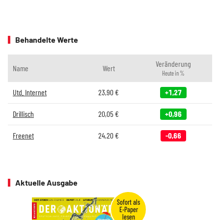
Behandelte Werte
Veränderung
Name
Wert
Heute in %
Utd. Internet
23,90
€
+1,27
Drillisch
20,05
€
+0,96
Freenet
24,20
€
-0,66
Aktuelle Ausgabe