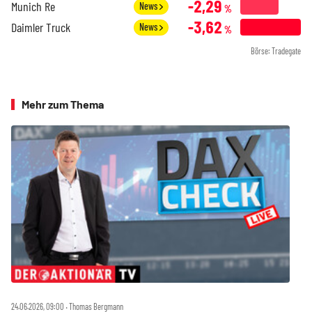
-2,29
Munich Re
News
%
-3,62
Daimler Truck
News
%
Börse: Tradegate
Mehr zum Thema
24.06.2026, 09:00 ‧ Thomas Bergmann