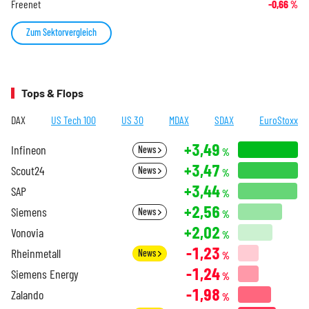
Freenet
-0,66
%
Zum Sektorvergleich
Tops & Flops
DAX
US Tech 100
US 30
MDAX
SDAX
EuroStoxx
+3,49
Infineon
News
%
+3,47
Scout24
News
%
+3,44
SAP
%
+2,56
Siemens
News
%
+2,02
Vonovia
%
-1,23
Rheinmetall
News
%
-1,24
Siemens Energy
%
-1,98
Zalando
%