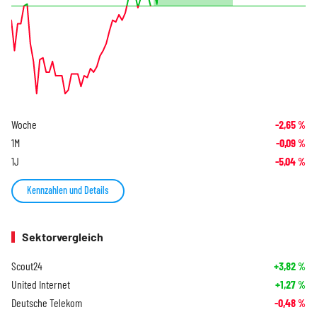
Woche
-2,65
%
1M
-0,09
%
1J
-5,04
%
Kennzahlen und Details
Sektorvergleich
Scout24
+3,82
%
United Internet
+1,27
%
Deutsche Telekom
-0,48
%