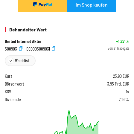
Im Shop kaufen
Behandelter Wert
United Internet Aktie
+1,27
%
508903
DE0005089031
Börse:
Tradegate
Watchlist
Kurs
23,90
EUR
Börsenwert
3,95 Mrd. EUR
KGV
14
Dividende
2,19 %