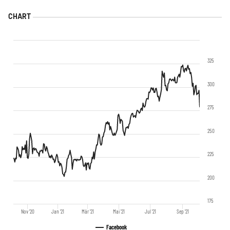
325
300
275
250
225
200
175
Nov '20
Jan '21
Mär '21
Mai '21
Jul '21
Sep '21
Facebook