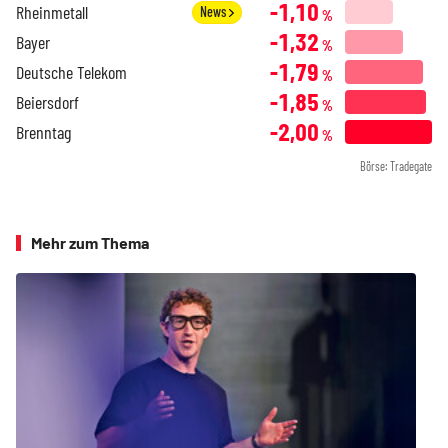
-1,10
Rheinmetall
News
%
-1,32
Bayer
%
-1,79
Deutsche Telekom
%
-1,85
Beiersdorf
%
-2,00
Brenntag
%
Börse: Tradegate
Mehr zum Thema