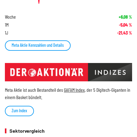
Woche
+6,08
%
1M
-5,04
%
1J
-21,43
%
Meta Aktie Kennzahlen und Details
Meta Aktie ist auch Bestandteil des
GAFAM Index
, der 5 Digitech-Giganten in
einem Basket bündelt.
Zum Index
Sektorvergleich