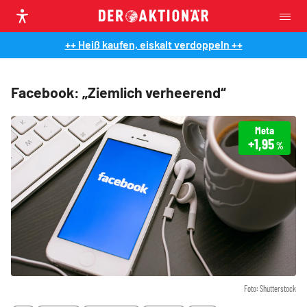
++ Heiß kaufen, eiskalt verdoppeln ++
Facebook: „Ziemlich verheerend“
Meta
+1,95
%
Foto: Shutterstock