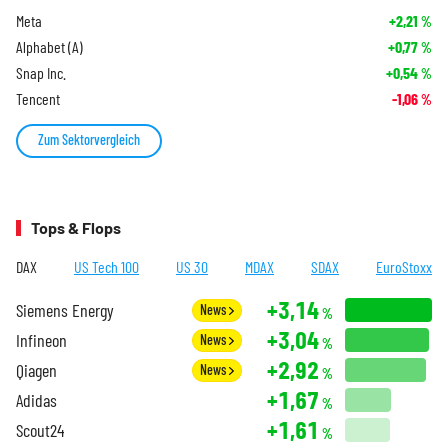
Meta
+2,21
%
Alphabet (A)
+0,77
%
Snap Inc.
+0,54
%
Tencent
-1,06
%
Zum Sektorvergleich
Tops & Flops
DAX
US Tech 100
US 30
MDAX
SDAX
EuroStoxx
+3,14
Siemens Energy
News
%
+3,04
Infineon
News
%
+2,92
Qiagen
News
%
+1,67
Adidas
%
+1,61
Scout24
%