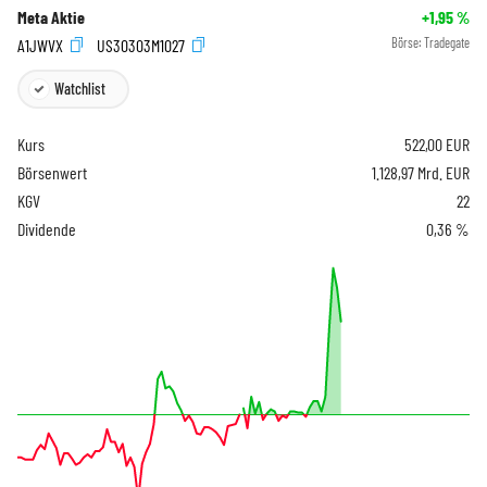
Meta Aktie
+1,95
%
A1JWVX
US30303M1027
Börse:
Tradegate
Watchlist
Kurs
522,00
EUR
Börsenwert
1.128,97 Mrd. EUR
KGV
22
Dividende
0,36 %