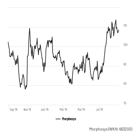
110
100
90
80
70
Sep '18
Nov '18
Jan '19
Mär '19
Mai '19
Jul '19
Morphosys
Morphosys
(WKN: 663200)