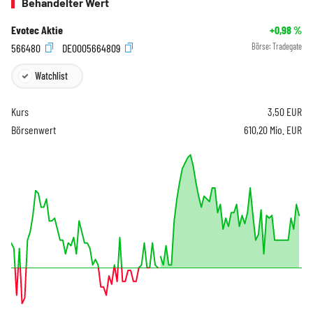
Behandelter Wert
Evotec Aktie
+0,98
%
566480
DE0005664809
Börse:
Tradegate
Watchlist
Kurs
3,50
EUR
Börsenwert
610,20 Mio. EUR