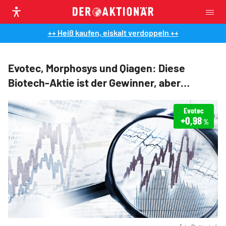
++ Heiß kaufen, eiskalt verdoppeln ++
Evotec, Morphosys und Qiagen: Diese
Biotech-Aktie ist der Gewinner, aber…
Evotec
+0,98
%