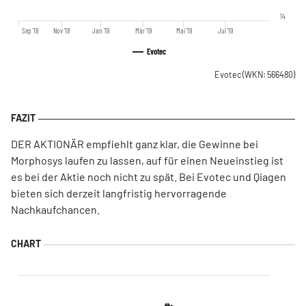
14
Sep '18
Nov '18
Jan '19
Mär '19
Mai '19
Jul '19
Evotec
Evotec
(WKN: 566480)
DER AKTIONÄR empfiehlt ganz klar, die Gewinne bei
Morphosys laufen zu lassen, auf für einen Neueinstieg ist
es bei der Aktie noch nicht zu spät. Bei Evotec und Qiagen
bieten sich derzeit langfristig hervorragende
Nachkaufchancen.