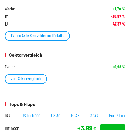
Woche
+1,74
%
1M
-30,97
%
1J
-47,37
%
Evotec Aktie Kennzahlen und Details
Sektorvergleich
Evotec
+0,98
%
Zum Sektorvergleich
Tops & Flops
DAX
US Tech 100
US 30
MDAX
SDAX
EuroStoxx
+3,99
Infineon
%