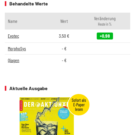
Behandelte Werte
Veränderung
Name
Wert
Heute in %
Evotec
3,50
€
+0,98
MorphoSys
-
€
Qiagen
-
€
Aktuelle Ausgabe