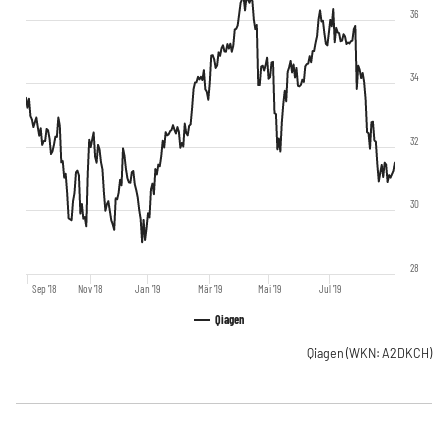
36
34
32
30
28
Sep '18
Nov '18
Jan '19
Mär '19
Mai '19
Jul '19
Qiagen
Qiagen
(WKN: A2DKCH)