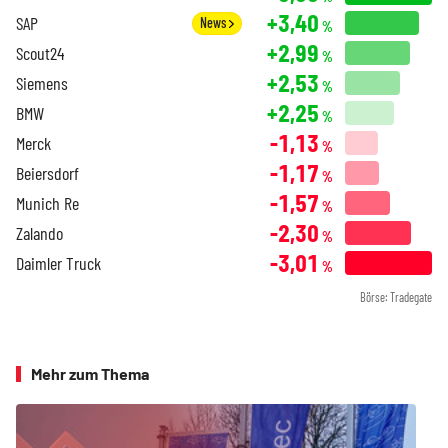
+3,40
SAP
News
%
+2,99
Scout24
%
+2,53
Siemens
%
+2,25
BMW
%
-1,13
Merck
%
-1,17
Beiersdorf
%
-1,57
Munich Re
%
-2,30
Zalando
%
-3,01
Daimler Truck
%
Börse: Tradegate
Mehr zum Thema