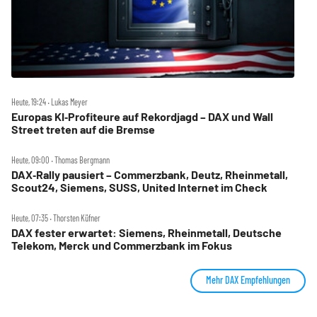
Heute, 19:24 ‧ Lukas Meyer
Europas KI‑Profiteure auf Rekordjagd – DAX und Wall
Street treten auf die Bremse
Heute, 09:00 ‧ Thomas Bergmann
DAX‑Rally pausiert – Commerzbank, Deutz, Rheinmetall,
Scout24, Siemens, SUSS, United Internet im Check
Heute, 07:35 ‧ Thorsten Küfner
DAX fester erwartet: Siemens, Rheinmetall, Deutsche
Telekom, Merck und Commerzbank im Fokus
Mehr DAX Empfehlungen