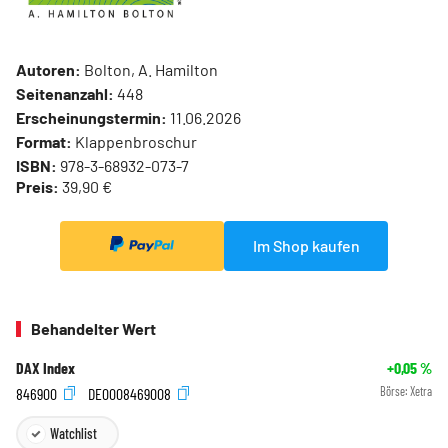
Autoren:
Bolton, A. Hamilton
Seitenanzahl:
448
Erscheinungstermin:
11.06.2026
Format:
Klappenbroschur
ISBN:
978-3-68932-073-7
Preis:
39,90 €
Im Shop kaufen
Behandelter Wert
DAX Index
+0,05
%
846900
DE0008469008
Börse:
Xetra
Watchlist