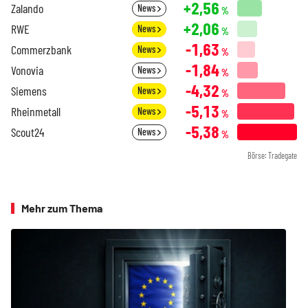
+2,56
Zalando
News
%
+2,06
RWE
News
%
-1,63
Commerzbank
News
%
-1,84
Vonovia
News
%
-4,32
Siemens
News
%
-5,13
Rheinmetall
News
%
-5,38
Scout24
News
%
Börse: Tradegate
Mehr zum Thema