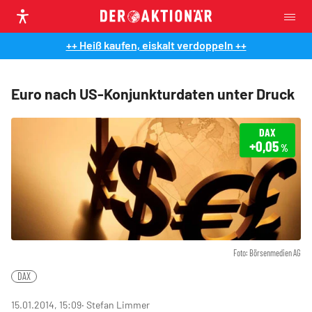
++ Heiß kaufen, eiskalt verdoppeln ++
Euro nach US-Konjunkturdaten unter Druck
DAX
+0,05
%
Foto: Börsenmedien AG
DAX
15.01.2014, 15:09
‧ Stefan Limmer