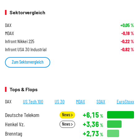
Sektorvergleich
DAX
+0,05
%
MDAX
-0,18
%
Infront Nikkei 225
-0,22
%
Infront USA 30 Industrial
-0,82
%
Zum Sektorvergleich
Tops & Flops
DAX
US Tech 100
US 30
MDAX
SDAX
EuroStoxx
+6,15
Deutsche Telekom
News
%
+3,36
Henkel Vz.
News
%
+2,73
Brenntag
%