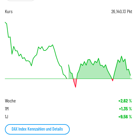
Kurs
26.140,13
Pkt
Woche
+2,62
%
1M
+1,35
%
1J
+9,56
%
DAX Index Kennzahlen und Details