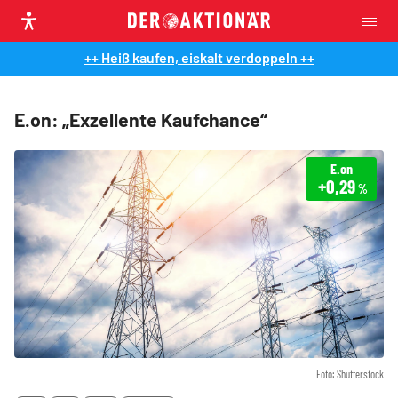
++ Heiß kaufen, eiskalt verdoppeln ++
E.on: „Exzellente Kaufchance“
E.on
+0,29
%
Foto: Shutterstock