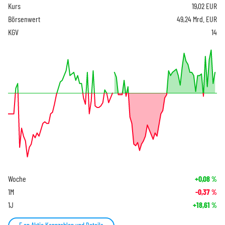
Kurs
19,02
EUR
Börsenwert
49,24 Mrd. EUR
KGV
14
Woche
+0,08
%
1M
-0,37
%
1J
+18,61
%