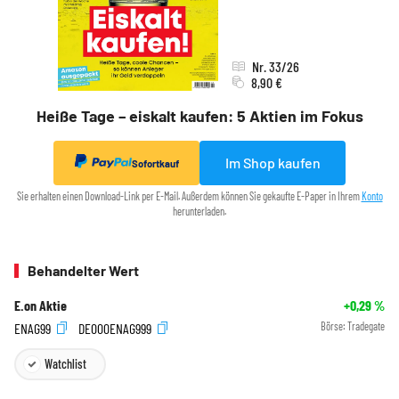
Nr. 33/26
8,90 €
Heiße Tage – eiskalt kaufen: 5 Aktien im Fokus
Im Shop kaufen
Sofortkauf
Sie erhalten einen Download-Link per E-Mail. Außerdem können Sie gekaufte E-Paper in Ihrem
Konto
herunterladen.
Behandelter Wert
E.on Aktie
+0,29
%
ENAG99
DE000ENAG999
Börse:
Tradegate
Watchlist