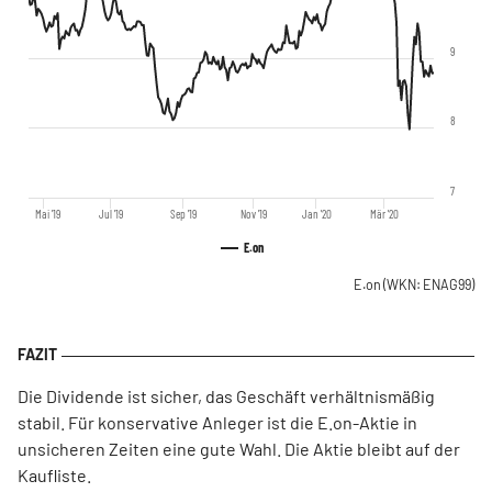
9
8
7
Mai '19
Jul '19
Sep '19
Nov '19
Jan '20
Mär '20
E.on
E.on
(WKN: ENAG99)
Die Dividende ist sicher, das Geschäft verhältnismäßig
stabil. Für konservative Anleger ist die E.on-Aktie in
unsicheren Zeiten eine gute Wahl. Die Aktie bleibt auf der
Kaufliste.