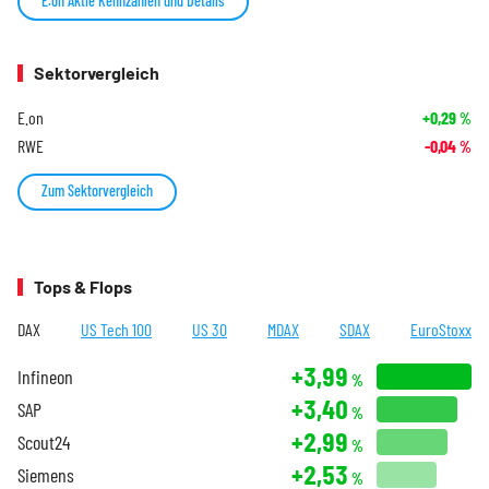
E.on Aktie Kennzahlen und Details
Sektorvergleich
E.on
+0,29
%
RWE
-0,04
%
Zum Sektorvergleich
Tops & Flops
DAX
US Tech 100
US 30
MDAX
SDAX
EuroStoxx
+3,99
Infineon
%
+3,40
SAP
%
+2,99
Scout24
%
+2,53
Siemens
%