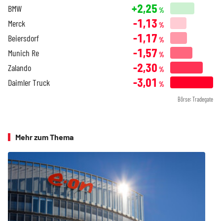
+2,25
BMW
%
-1,13
Merck
%
-1,17
Beiersdorf
%
-1,57
Munich Re
%
-2,30
Zalando
%
-3,01
Daimler Truck
%
Börse: Tradegate
Mehr zum Thema