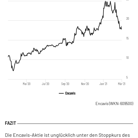
20
15
10
5
Mai '20
Jul '20
Sep '20
Nov '20
Jan '21
Mär '21
Encavis
Encavis
(WKN: 609500)
Die Encavis-Aktie ist unglücklich unter den Stoppkurs des