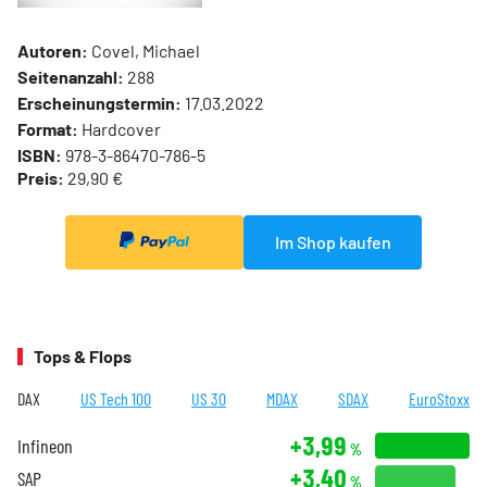
Autoren:
Covel, Michael
Seitenanzahl:
288
Erscheinungstermin:
17.03.2022
Format:
Hardcover
ISBN:
978-3-86470-786-5
Preis:
29,90 €
Im Shop kaufen
Tops & Flops
DAX
US Tech 100
US 30
MDAX
SDAX
EuroStoxx
+3,99
Infineon
%
+3,40
SAP
%