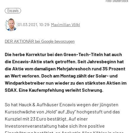
Foto: Shutterstock
Encavis
01.03.2021, 10:29
‧
Maximilian Völkl
DER AKTIONÄR bei Google bevorzugen
Die herbe Korrektur bei den Green-Tech-Titeln hat auch
die Encavis-Aktie stark getroffen. Seit Jahresbeginn hat
die Aktie vom damaligen Mehrjahreshoch rund 35 Prozent
an Wert verloren. Doch am Montag zählt der Solar- und
Windparkbetreiber nun wieder zu den stärksten Aktien im
SDAX. Eine Kaufempfehlung verleiht Schwung.
So hat Hauck & Aufhäuser Encavis wegen der jüngsten
Kursschwäche von „Hold“ auf „Buy“ hochgestuft und das
Kursziel mit 23 Euro bestätigt. Auf einer
Investorenveranstaltung habe sich ihre positive
Einschätzung bestätigt, so Analystin Alina Köhler in einer