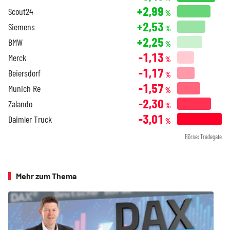
+2,99
Scout24
%
+2,53
Siemens
%
+2,25
BMW
%
-1,13
Merck
%
-1,17
Beiersdorf
%
-1,57
Munich Re
%
-2,30
Zalando
%
-3,01
Daimler Truck
%
Börse: Tradegate
Mehr zum Thema