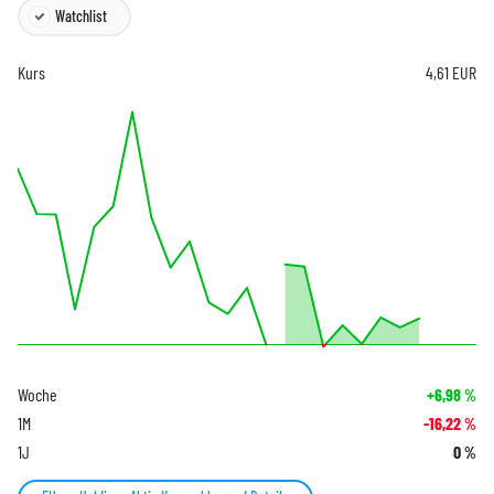
Watchlist
Kurs
4,61
EUR
Woche
+6,98
%
1M
-16,22
%
1J
0
%