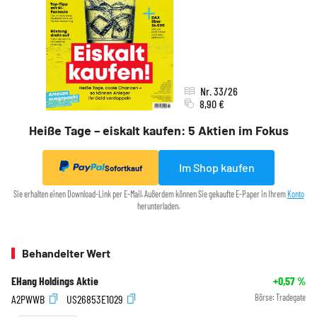
Nr. 33/26
8,90 €
Heiße Tage – eiskalt kaufen: 5 Aktien im Fokus
Im Shop kaufen
Sofortkauf
Sie erhalten einen Download-Link per E-Mail. Außerdem können Sie gekaufte E-Paper in Ihrem
Konto
herunterladen.
Behandelter Wert
EHang Holdings Aktie
+0,57
%
A2PWWB
US26853E1029
Börse:
Tradegate