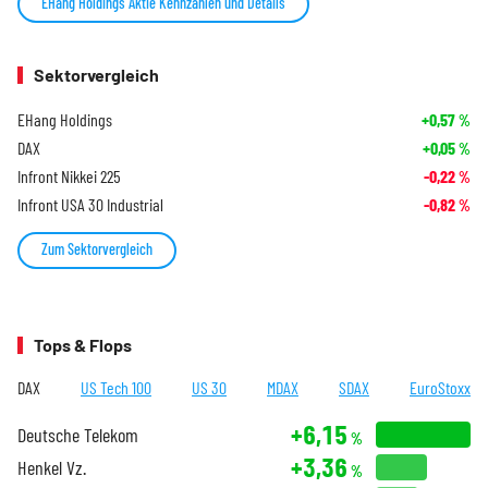
EHang Holdings Aktie Kennzahlen und Details
Sektorvergleich
EHang Holdings
+0,57
%
DAX
+0,05
%
Infront Nikkei 225
-0,22
%
Infront USA 30 Industrial
-0,82
%
Zum Sektorvergleich
Tops & Flops
DAX
US Tech 100
US 30
MDAX
SDAX
EuroStoxx
+6,15
Deutsche Telekom
%
+3,36
Henkel Vz.
%