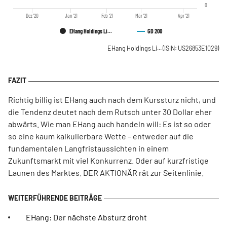
0
Dez '20
Jan '21
Feb '21
Mär '21
Apr '21
EHang Holdings Li...
GD 200
EHang Holdings Li...
(ISIN: US26853E1029)
Richtig billig ist EHang auch nach dem Kurssturz nicht, und
die Tendenz deutet nach dem Rutsch unter 30 Dollar eher
abwärts. Wie man EHang auch handeln will: Es ist so oder
so eine kaum kalkulierbare Wette – entweder auf die
fundamentalen Langfristaussichten in einem
Zukunftsmarkt mit viel Konkurrenz. Oder auf kurzfristige
Launen des Marktes. DER AKTIONÄR rät zur Seitenlinie.
EHang: Der nächste Absturz droht