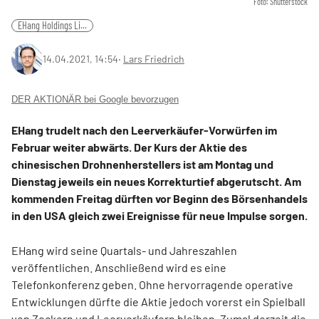
Foto: Shutterstock
EHang Holdings Li...
14.04.2021, 14:54
‧
Lars Friedrich
DER AKTIONÄR bei Google bevorzugen
EHang trudelt nach den Leerverkäufer-Vorwürfen im
Februar weiter abwärts. Der Kurs der Aktie des
chinesischen Drohnenherstellers ist am Montag und
Dienstag jeweils ein neues Korrekturtief abgerutscht. Am
kommenden Freitag dürften vor Beginn des Börsenhandels
in den USA gleich zwei Ereignisse für neue Impulse sorgen.
EHang wird seine Quartals- und Jahreszahlen
veröffentlichen. Anschließend wird es eine
Telefonkonferenz geben. Ohne hervorragende operative
Entwicklungen dürfte die Aktie jedoch vorerst ein Spielball
von Zockern und Leerverkäufern bleiben. Zumal derzeit die