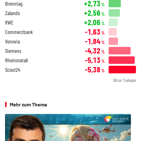
+2,73
Brenntag
%
+2,56
Zalando
%
+2,06
RWE
%
-1,63
Commerzbank
%
-1,84
Vonovia
%
-4,32
Siemens
%
-5,13
Rheinmetall
%
-5,38
Scout24
%
Börse: Tradegate
Mehr zum Thema