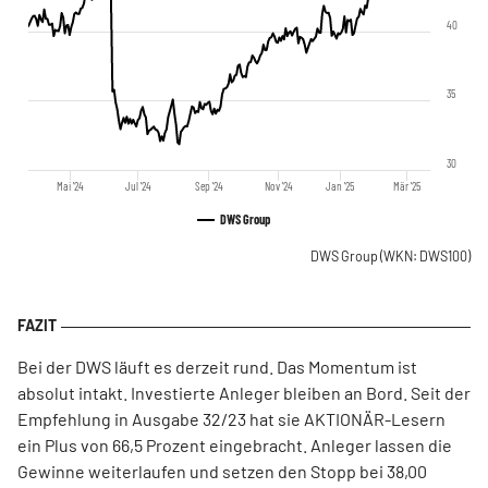
40
35
30
Mai '24
Jul '24
Sep '24
Nov '24
Jan '25
Mär '25
DWS Group
DWS Group
(WKN: DWS100)
Bei der DWS läuft es derzeit rund. Das Momentum ist
absolut intakt. Investierte Anleger bleiben an Bord. Seit der
Empfehlung in Ausgabe 32/23 hat sie AKTIONÄR-Lesern
ein Plus von 66,5 Prozent eingebracht. Anleger lassen die
Gewinne weiterlaufen und setzen den Stopp bei 38,00