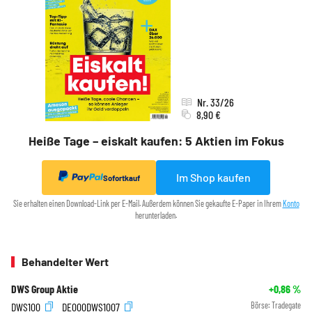
Nr. 33/26
8,90 €
Heiße Tage – eiskalt kaufen: 5 Aktien im Fokus
Im Shop kaufen
Sofortkauf
Sie erhalten einen Download-Link per E-Mail. Außerdem können Sie gekaufte E-Paper in Ihrem
Konto
herunterladen.
Behandelter Wert
DWS Group Aktie
+0,86
%
DWS100
DE000DWS1007
Börse:
Tradegate