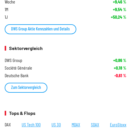
Woche
+9,46
%
1M
+9,54
%
1J
+50,24
%
DWS Group Aktie Kennzahlen und Details
Sektorvergleich
DWS Group
+0,86
%
Société Générale
+0,18
%
Deutsche Bank
-0,61
%
Zum Sektorvergleich
Tops & Flops
DAX
US Tech 100
US 30
MDAX
SDAX
EuroStoxx