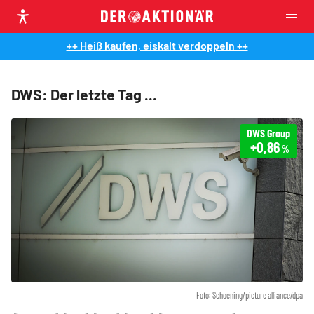
++ Heiß kaufen, eiskalt verdoppeln ++
DWS: Der letzte Tag ...
DWS Group
+0,86
%
Foto: Schoening/picture alliance/dpa