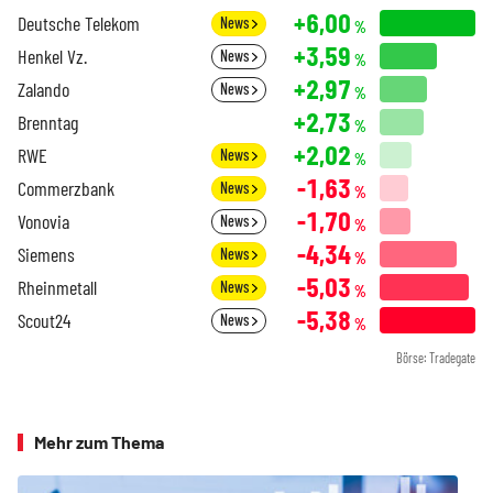
+6,00
Deutsche Telekom
News
%
+3,59
Henkel Vz.
News
%
+2,97
Zalando
News
%
+2,73
Brenntag
%
+2,02
RWE
News
%
-1,63
Commerzbank
News
%
-1,70
Vonovia
News
%
-4,34
Siemens
News
%
-5,03
Rheinmetall
News
%
-5,38
Scout24
News
%
Börse: Tradegate
Mehr zum Thema