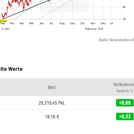
Quelle: Börsenmedien A
lte Werte
Veränderu
Wert
Heute in %
26.319,45
Pkt.
+0,69
18,16
€
+0,33