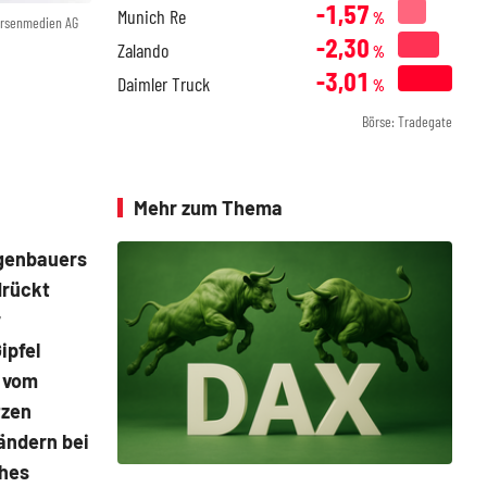
-1,57
Munich Re
%
örsenmedien AG
-2,30
Zalando
%
-3,01
Daimler Truck
%
Börse: Tradegate
Mehr zum Thema
agenbauers
drückt
r
ipfel
e vom
tzen
ändern bei
ches