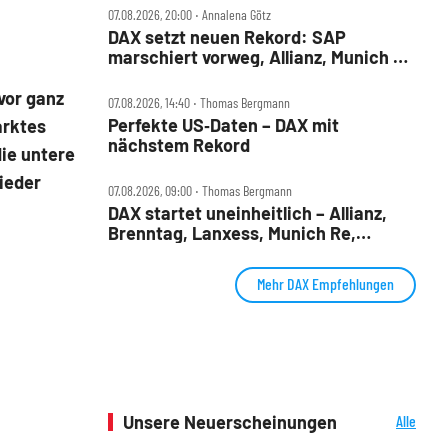
07.08.2026, 20:00 ‧ Annalena Götz
DAX setzt neuen Rekord: SAP
marschiert vorweg, Allianz, Munich Re
& Daimler Truck patzen
vor ganz
07.08.2026, 14:40 ‧ Thomas Bergmann
Perfekte US‑Daten – DAX mit
arktes
nächstem Rekord
die untere
ieder
07.08.2026, 09:00 ‧ Thomas Bergmann
DAX startet uneinheitlich – Allianz,
Brenntag, Lanxess, Munich Re,
Porsche SE, SUSS MicroTec im Check
Mehr DAX Empfehlungen
Unsere Neuerscheinungen
Alle
Neuerscheinungen