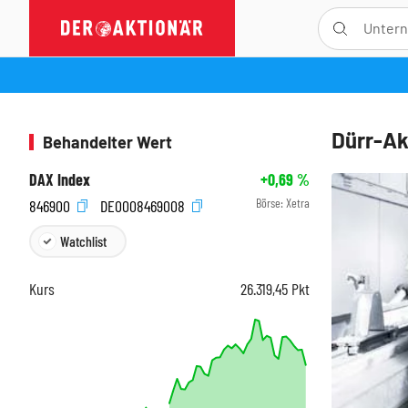
Dürr-Ak
Behandelter Wert
DAX Index
+0,69
%
Börse:
Xetra
846900
DE0008469008
Watchlist
Kurs
26.319,45
Pkt