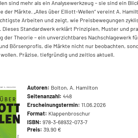
llen sind mehr als ein Analysewerkzeug – sie sind ein Blick
e der Märkte. „Alles über Elliott-Wellen“ vereint A. Hamil
chtigste Arbeiten und zeigt, wie Preisbewegungen zykli
 Dieses Standardwerk erklärt Prinzipien, Muster und pr
 der Theorie – ein unverzichtbares Nachschlagewerk für
und Börsenprofis, die Märkte nicht nur beobachten, son
wollen. Präzise, tiefgründig und zeitlos aktuell.
Autoren:
Bolton, A. Hamilton
Seitenanzahl:
448
Erscheinungstermin:
11.06.2026
Format:
Klappenbroschur
ISBN:
978-3-68932-073-7
Preis:
39,90 €