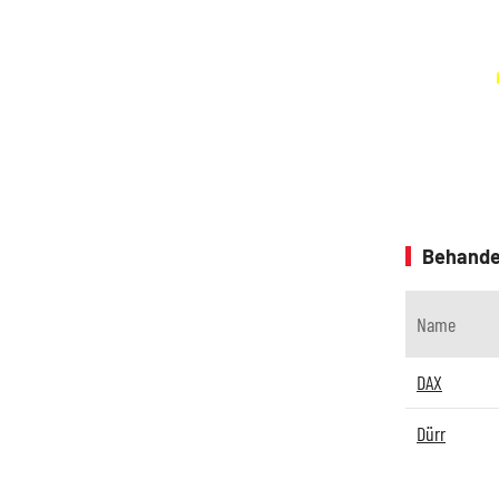
Behande
Name
DAX
Dürr