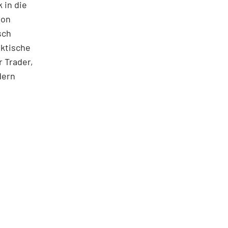
 in die
ton
sch
aktische
 Trader,
dern