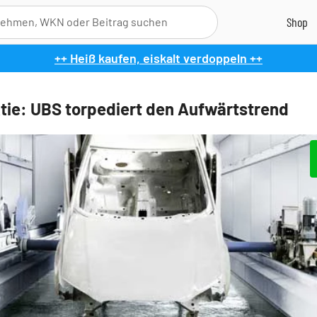
++ Heiß kaufen, eiskalt verdoppeln ++
tie: UBS torpediert den Aufwärtstrend