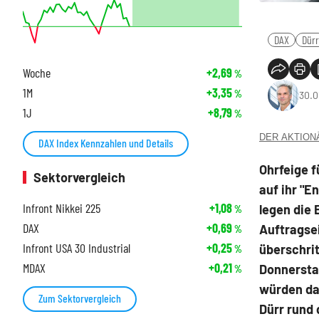
DAX
Dürr
Woche
+2,69
%
1M
+3,35
%
30.0
1J
+8,79
%
DER AKTIONÄR
DAX Index Kennzahlen und Details
Ohrfeige f
Sektorvergleich
auf ihr "E
Infront Nikkei 225
+1,08
legen die 
%
DAX
+0,69
Auftragse
%
Infront USA 30 Industrial
+0,25
überschrit
%
MDAX
+0,21
Donnersta
%
würden da
Zum Sektorvergleich
Dürr rund 