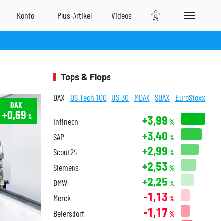
Tops & Flops
DAX
US Tech 100
US 30
MDAX
SDAX
EuroStoxx
DAX
+0,69
%
+3,99
Infineon
%
+3,40
SAP
%
+2,99
Scout24
%
+2,53
Siemens
%
+2,25
BMW
%
-1,13
Merck
%
-1,17
Beiersdorf
%