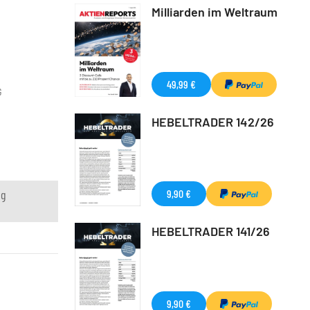
Milliarden im Weltraum
49,99 €
G
HEBELTRADER 142/26
ng
9,90 €
HEBELTRADER 141/26
9,90 €