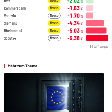
+2,02
RWE
News
%
-1,63
Commerzbank
News
%
-1,70
Vonovia
News
%
-4,34
Siemens
News
%
-5,03
Rheinmetall
News
%
-5,38
Scout24
News
%
Börse: Tradegate
Mehr zum Thema