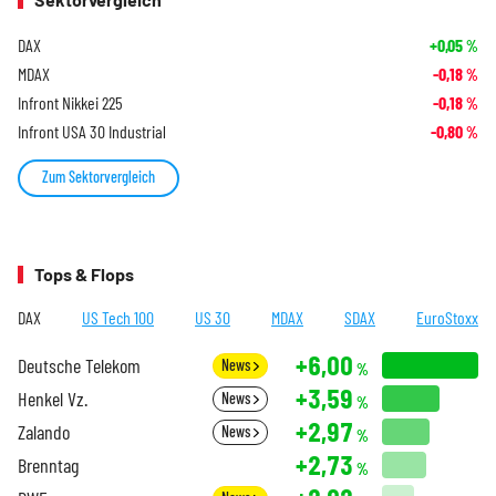
DAX
+0,05
%
MDAX
-0,18
%
Infront Nikkei 225
-0,18
%
Infront USA 30 Industrial
-0,80
%
Zum Sektorvergleich
Tops & Flops
DAX
US Tech 100
US 30
MDAX
SDAX
EuroStoxx
+6,00
Deutsche Telekom
News
%
+3,59
Henkel Vz.
News
%
+2,97
Zalando
News
%
+2,73
Brenntag
%