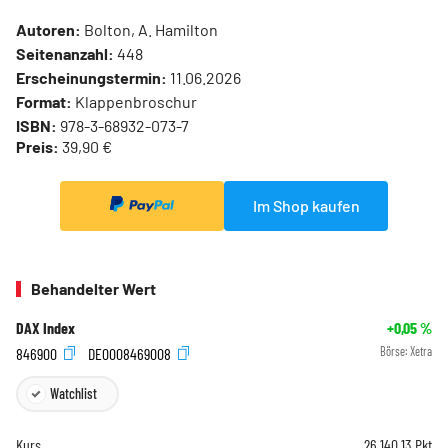
Autoren:
Bolton, A. Hamilton
Seitenanzahl:
448
Erscheinungstermin:
11.06.2026
Format:
Klappenbroschur
ISBN:
978-3-68932-073-7
Preis:
39,90 €
Im Shop kaufen
Behandelter Wert
DAX Index
+0,05
%
846900
DE0008469008
Börse:
Xetra
Watchlist
Kurs
26.140,13
Pkt