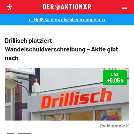
++ Heiß kaufen, eiskalt verdoppeln ++
Drillisch platziert
Wandelschuldverschreibung – Aktie gibt
nach
DAX
+0,05
%
Foto: Börsenmedien AG