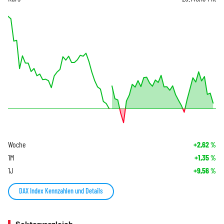
Woche
+2,62
%
1M
+1,35
%
1J
+9,56
%
DAX Index Kennzahlen und Details
Sektorvergleich