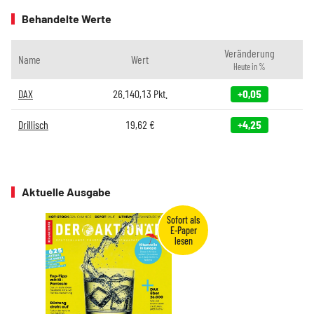
Behandelte Werte
Veränderung
Name
Wert
Heute in %
DAX
26.140,13
Pkt.
+0,05
Drillisch
19,62
€
+4,25
Aktuelle Ausgabe