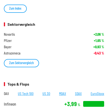
Zum Index
Sektorvergleich
Novartis
+2,06
%
Pfizer
+1,65
%
Bayer
+0,93
%
Astrazeneca
-0,43
%
Zum Sektorvergleich
Tops & Flops
DAX
US Tech 100
US 30
MDAX
SDAX
EuroStoxx
+3,99
Infineon
%