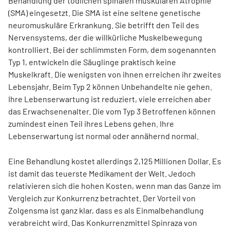
Behandlung der tödlichen spinalen muskulären Atrophie
(SMA) eingesetzt. Die SMA ist eine seltene genetische
neuromuskuläre Erkrankung. Sie betrifft den Teil des
Nervensystems, der die willkürliche Muskelbewegung
kontrolliert. Bei der schlimmsten Form, dem sogenannten
Typ 1, entwickeln die Säuglinge praktisch keine
Muskelkraft. Die wenigsten von ihnen erreichen ihr zweites
Lebensjahr. Beim Typ 2 können Unbehandelte nie gehen.
Ihre Lebenserwartung ist reduziert, viele erreichen aber
das Erwachsenenalter. Die vom Typ 3 Betroffenen können
zumindest einen Teil ihres Lebens gehen. Ihre
Lebenserwartung ist normal oder annähernd normal.
Eine Behandlung kostet allerdings 2,125 Millionen Dollar. Es
ist damit das teuerste Medikament der Welt. Jedoch
relativieren sich die hohen Kosten, wenn man das Ganze im
Vergleich zur Konkurrenz betrachtet. Der Vorteil von
Zolgensma ist ganz klar, dass es als Einmalbehandlung
verabreicht wird. Das Konkurrenzmittel Spinraza von