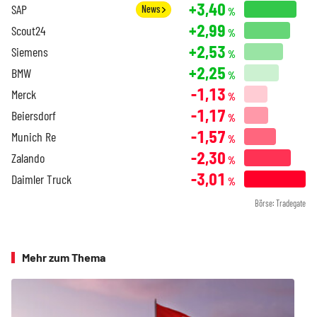
+3,40
SAP
News
%
+2,99
Scout24
%
+2,53
Siemens
%
+2,25
BMW
%
-1,13
Merck
%
-1,17
Beiersdorf
%
-1,57
Munich Re
%
-2,30
Zalando
%
-3,01
Daimler Truck
%
Börse: Tradegate
Mehr zum Thema