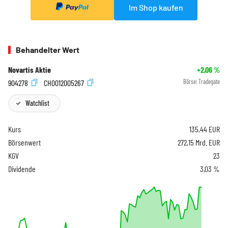
Im Shop kaufen
Behandelter Wert
Novartis Aktie
+2,06
%
904278
CH0012005267
Börse:
Tradegate
Watchlist
Kurs
135,44
EUR
Börsenwert
272,15 Mrd. EUR
KGV
23
Dividende
3,03 %