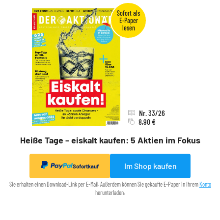
Nr. 33/26
8,90 €
Heiße Tage – eiskalt kaufen: 5 Aktien im Fokus
Im Shop kaufen
Sofortkauf
Sie erhalten einen Download-Link per E-Mail. Außerdem können Sie gekaufte E-Paper in Ihrem
Konto
herunterladen.