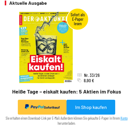
Aktuelle Ausgabe
Nr. 33/26
8,90 €
Heiße Tage – eiskalt kaufen: 5 Aktien im Fokus
Im Shop kaufen
Sofortkauf
Sie erhalten einen Download-Link per E-Mail. Außerdem können Sie gekaufte E-Paper in Ihrem
Konto
herunterladen.