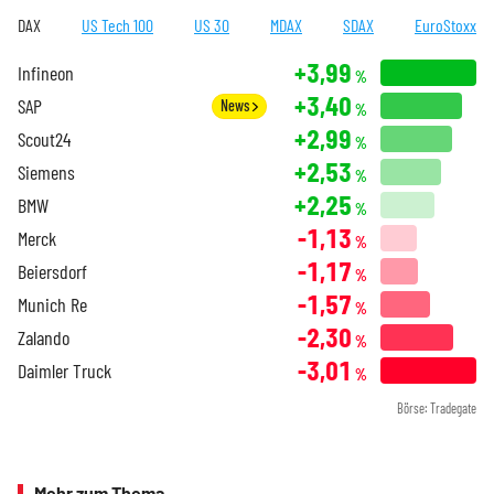
DAX
US Tech 100
US 30
MDAX
SDAX
EuroStoxx
+3,99
Infineon
%
+3,40
SAP
News
%
+2,99
Scout24
%
+2,53
Siemens
%
+2,25
BMW
%
-1,13
Merck
%
-1,17
Beiersdorf
%
-1,57
Munich Re
%
-2,30
Zalando
%
-3,01
Daimler Truck
%
Börse: Tradegate
Mehr zum Thema