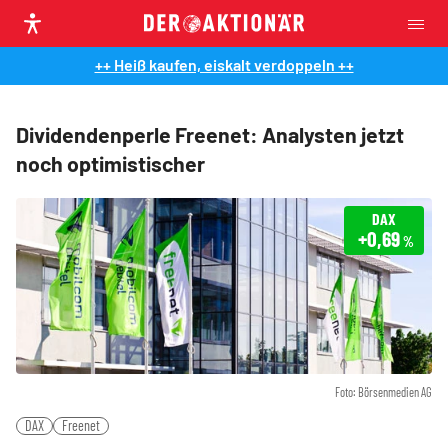
++ Heiß kaufen, eiskalt verdoppeln ++
Dividendenperle Freenet: Analysten jetzt
noch optimistischer
DAX
+0,69
%
Foto: Börsenmedien AG
DAX
Freenet