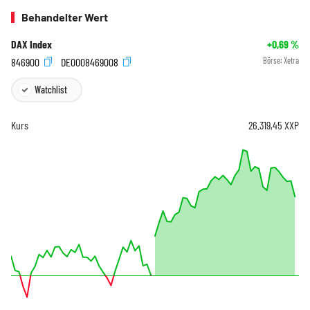
Behandelter Wert
DAX Index
+0,69
%
846900
DE0008469008
Börse:
Xetra
Watchlist
Kurs
26.319,45
XXP