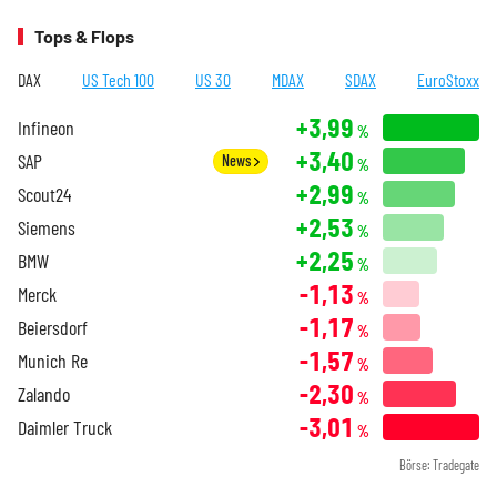
Tops & Flops
DAX
US Tech 100
US 30
MDAX
SDAX
EuroStoxx
+3,99
Infineon
%
+3,40
SAP
News
%
+2,99
Scout24
%
+2,53
Siemens
%
+2,25
BMW
%
-1,13
Merck
%
-1,17
Beiersdorf
%
-1,57
Munich Re
%
-2,30
Zalando
%
-3,01
Daimler Truck
%
Börse: Tradegate