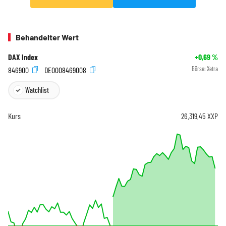
Behandelter Wert
DAX Index
+0,69
%
846900
DE0008469008
Börse:
Xetra
Watchlist
Kurs
26.319,45
XXP