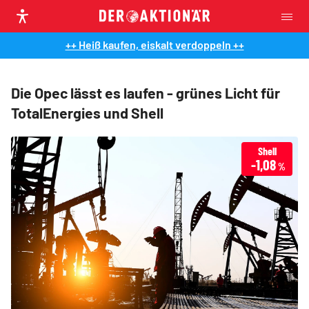
++ Heiß kaufen, eiskalt verdoppeln ++
Die Opec lässt es laufen - grünes Licht für
TotalEnergies und Shell
Shell
-1,08
%