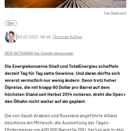
Foto: Shutterstock
Opec
03.02.2022, 06:45
‧
Thorsten Küfner
DER AKTIONÄR bei Google bevorzugen
Die Energiekonzerne Shell und TotalEnergies scheffeln
derzeit Tag für Tag satte Gewinne. Und daran dürfte sich
vorerst vermutlich nur wenig ändern. Denn trotz hoher
Ölpreise, die mit knapp 90 Dollar pro Barrel auf dem
höchsten Stand seit Herbst 2014 notieren, dreht die Opec+
den Ölhahn nicht weiter auf als geplant.
Die von Saudi-Arabien und Russland angeführte Allianz
beschloss am Mittwoch, die Ausweitung der Tages-
Fördermenge um 400.000 Barrel (je 159 Liter) so wie in den