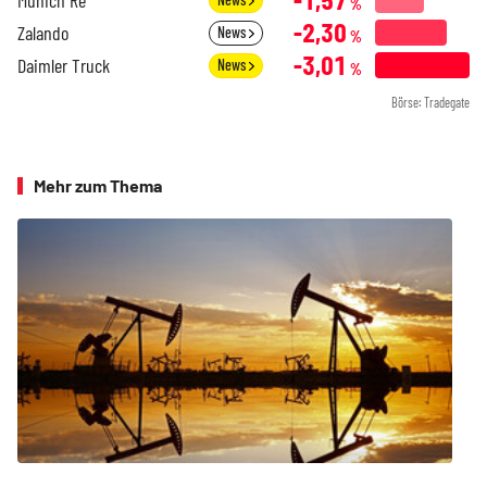
%
-2,30
Zalando
News
%
-3,01
Daimler Truck
News
%
Börse: Tradegate
Mehr zum Thema