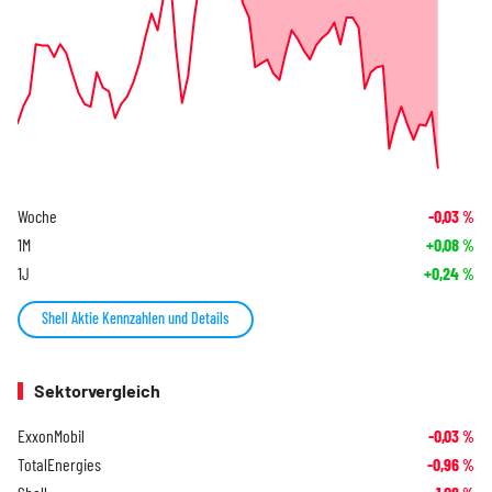
Woche
-0,03
%
1M
+0,08
%
1J
+0,24
%
Shell Aktie Kennzahlen und Details
Sektorvergleich
ExxonMobil
-0,03
%
TotalEnergies
-0,96
%