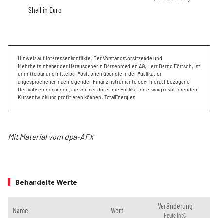
Shell in Euro
Hinweis auf Interessenkonflikte: Der Vorstandsvorsitzende und
Mehrheitsinhaber der Herausgeberin Börsenmedien AG, Herr Bernd Förtsch, ist
unmittelbar und mittelbar Positionen über die in der Publikation
angesprochenen nachfolgenden Finanzinstrumente oder hierauf bezogene
Derivate eingegangen, die von der durch die Publikation etwaig resultierenden
Kursentwicklung profitieren können: TotalEnergies.
Mit Material vom dpa-AFX
Behandelte Werte
Veränderung
Name
Wert
Heute in %