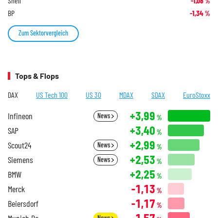
Shell
-1,08
%
BP
-1,34
%
Zum Sektorvergleich
Tops & Flops
DAX
US Tech 100
US 30
MDAX
SDAX
EuroStoxx
+3,99
Infineon
News
%
+3,40
SAP
%
+2,99
Scout24
News
%
+2,53
Siemens
News
%
+2,25
BMW
%
-1,13
Merck
%
-1,17
Beiersdorf
%
-1,57
Munich Re
News