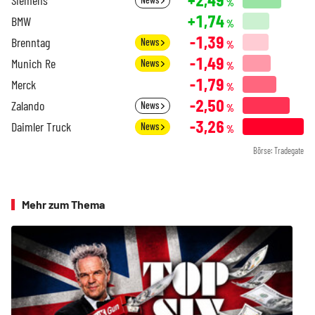
%
+1,74
BMW
%
-1,39
Brenntag
News
%
-1,49
Munich Re
News
%
-1,79
Merck
%
-2,50
Zalando
News
%
-3,26
Daimler Truck
News
%
Börse: Tradegate
Mehr zum Thema