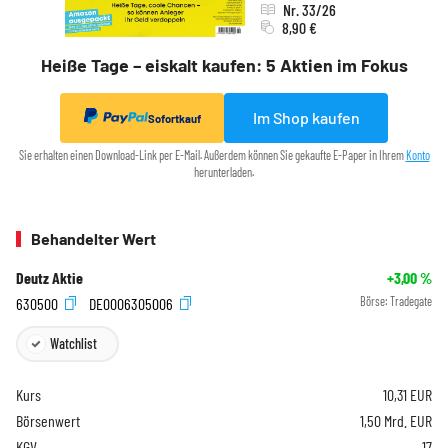
Nr. 33/26
8,90 €
Heiße Tage – eiskalt kaufen: 5 Aktien im Fokus
Im Shop kaufen
Sofortkauf
Sie erhalten einen Download-Link per E-Mail. Außerdem können Sie gekaufte E-Paper in Ihrem
Konto
herunterladen.
Behandelter Wert
Deutz Aktie
+3,00
%
630500
DE0006305006
Börse:
Tradegate
Watchlist
Kurs
10,31
EUR
Börsenwert
1,50 Mrd. EUR
KGV
17