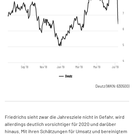
7
6
5
4
Sep '18
Nov '18
Jan '19
Mär '19
Mai '19
Jul '19
Deutz
Deutz
(WKN: 630500)
Friedrichs sieht zwar die Jahresziele nicht in Gefahr, wird
allerdings deutlich vorsichtiger für 2020 und darüber
hinaus. Mit ihren Schätzungen für Umsatz und bereinigtem