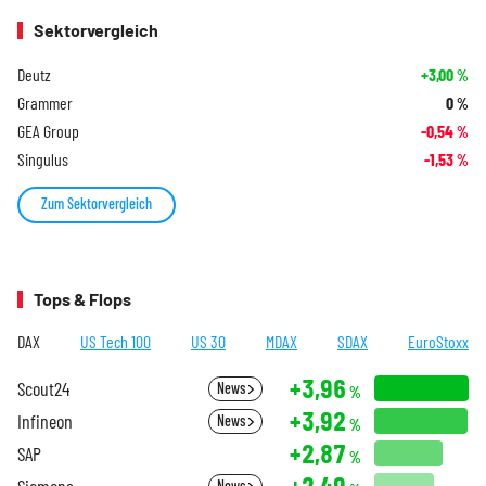
Sektorvergleich
Deutz
+3,00
%
Grammer
0
%
GEA Group
-0,54
%
Singulus
-1,53
%
Zum Sektorvergleich
Tops & Flops
DAX
US Tech 100
US 30
MDAX
SDAX
EuroStoxx
+3,96
Scout24
News
%
+3,92
Infineon
News
%
+2,87
SAP
%
+2,49
Siemens
News