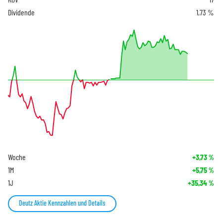
Dividende
1,73 %
Woche
+3,73
%
1M
+5,75
%
1J
+35,34
%
Deutz Aktie Kennzahlen und Details