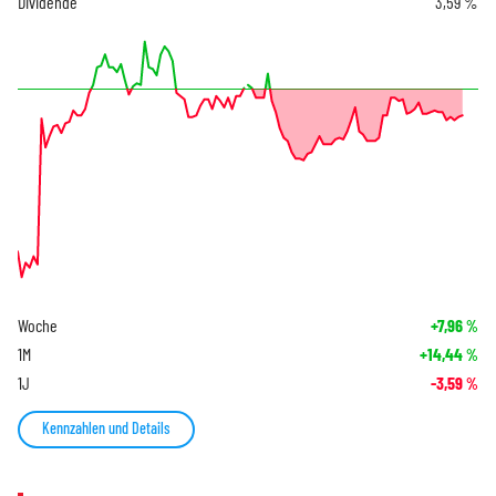
Dividende
3,59 %
Woche
+7,96
%
1M
+14,44
%
1J
-3,59
%
Kennzahlen und Details