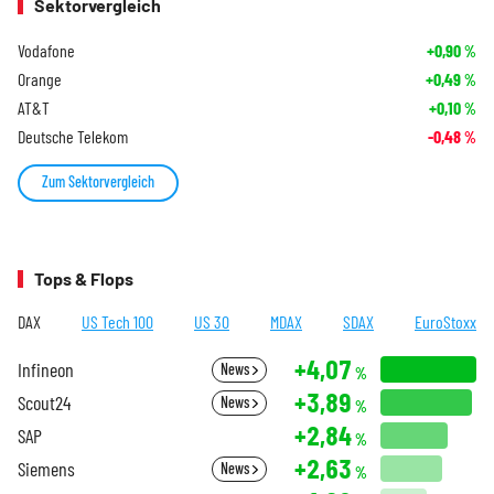
Sektorvergleich
Vodafone
+0,90
%
Orange
+0,49
%
AT&T
+0,10
%
Deutsche Telekom
-0,48
%
Zum Sektorvergleich
Tops & Flops
DAX
US Tech 100
US 30
MDAX
SDAX
EuroStoxx
+4,07
Infineon
News
%
+3,89
Scout24
News
%
+2,84
SAP
%
+2,63
Siemens
News
%