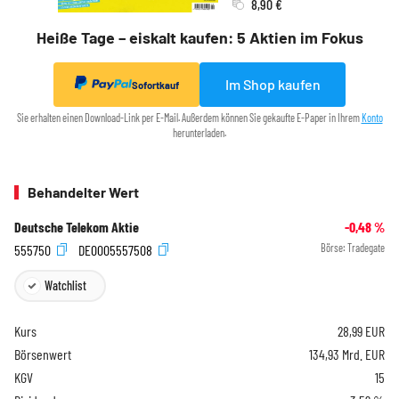
8,90 €
Heiße Tage – eiskalt kaufen: 5 Aktien im Fokus
Im Shop kaufen
Sofortkauf
Sie erhalten einen Download-Link per E-Mail. Außerdem können Sie gekaufte E-Paper in Ihrem
Konto
herunterladen.
Behandelter Wert
Deutsche Telekom Aktie
-0,48
%
555750
DE0005557508
Börse:
Tradegate
Watchlist
Kurs
28,99
EUR
Börsenwert
134,93 Mrd. EUR
KGV
15