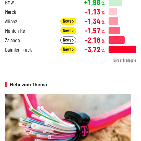
+1,98
BMW
%
-1,13
Merck
%
-1,34
Allianz
News
%
-1,57
Munich Re
News
%
-2,18
Zalando
News
%
-3,72
Daimler Truck
News
%
Börse: Tradegate
Mehr zum Thema