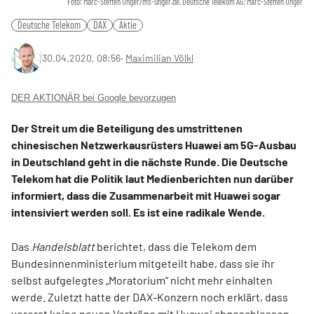
Foto: Marc-Steffen Unger/ms-unger.de, Deutsche Telekom AG; Marc-Steffen Unger
Deutsche Telekom
DAX
Aktie
30.04.2020, 08:56
‧
Maximilian Völkl
DER AKTIONÄR bei Google bevorzugen
Der Streit um die Beteiligung des umstrittenen
chinesischen Netzwerkausrüsters Huawei am 5G-Ausbau
in Deutschland geht in die nächste Runde. Die Deutsche
Telekom hat die Politik laut Medienberichten nun darüber
informiert, dass die Zusammenarbeit mit Huawei sogar
intensiviert werden soll. Es ist eine radikale Wende.
Das
Handelsblatt
berichtet, dass die Telekom dem
Bundesinnenministerium mitgeteilt habe, dass sie ihr
selbst aufgelegtes „Moratorium“ nicht mehr einhalten
werde. Zuletzt hatte der DAX-Konzern noch erklärt, dass
vorerst keine neuen Verträge mit Huawei abgeschlossen