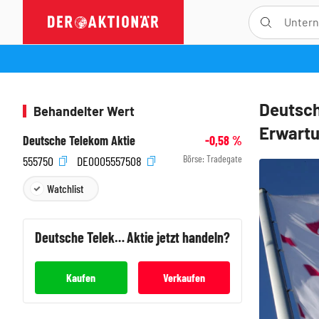
Deutsch
Behandelter Wert
Erwart
Deutsche Telekom Aktie
-0,58
%
Börse:
Tradegate
555750
DE0005557508
Watchlist
Deutsche Telekom
Aktie jetzt handeln?
Kaufen
Verkaufen