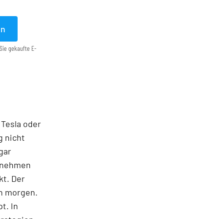
en
Sie gekaufte E-
 Tesla oder
g nicht
gar
ernehmen
kt. Der
on morgen.
t. In