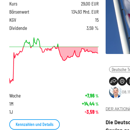
Kurs
29,00
EUR
Börsenwert
134,93 Mrd. EUR
KGV
15
Dividende
3,59 %
Deutsche T
08.1
Woche
+7,96
%
1M
+14,44
%
DER AKTIONÄR
1J
-3,59
%
Die Deuts
Kennzahlen und Details