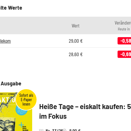
lte Werte
Veränder
Wert
Heute in
elekom
29,00
€
-0,5
28,60
€
-0,6
e Ausgabe
Heiße Tage – eiskalt kaufen: 
im Fokus
Nr. 33/26
8,90 €