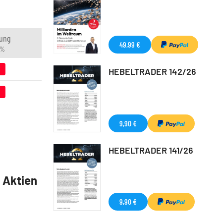
ung
49,99 €
 %
8
HEBELTRADER 142/26
9
9,90 €
HEBELTRADER 141/26
5 Aktien
9,90 €