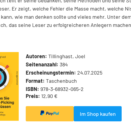
h teilt er seine Gedanken, seine Methoden und seine S
ser. Er zeigt, welche Fehler die Masse macht, welche N
kann, wie man denken sollte und vieles mehr. Unter dem
ch, das seine Leser zu erfolgreicheren Anlegern machen
Autoren:
Tillinghast, Joel
Seitenanzahl:
384
Erscheinungstermin:
24.07.2025
Format:
Taschenbuch
ISBN:
978-3-68932-065-2
Preis:
12,90 €
Im Shop kaufen