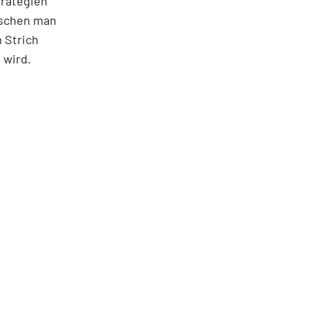
trategien
ischen man
 Strich
 wird.