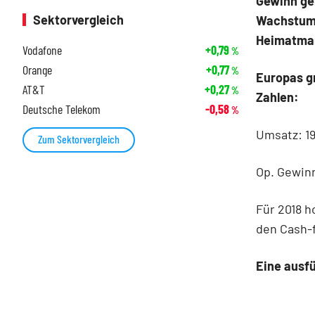
Gewinn ge
Sektorvergleich
Wachstums
Heimatmar
Vodafone
+0,79
%
Orange
+0,77
%
Europas gr
AT&T
+0,27
%
Zahlen:
Deutsche Telekom
-0,58
%
Umsatz: 19
Zum Sektorvergleich
Op. Gewinn
Für 2018 
den Cash-f
Eine ausfü