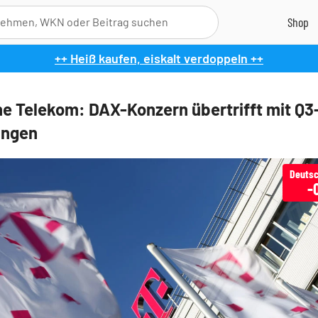
++ Heiß kaufen, eiskalt verdoppeln ++
e Telekom: DAX-Konzern übertrifft mit Q3
ungen
Deutsc
-