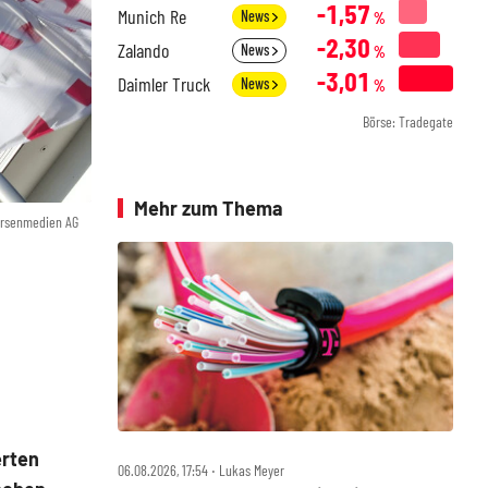
-1,57
Munich Re
News
%
-2,30
Zalando
News
%
-3,01
Daimler Truck
News
%
Börse: Tradegate
Mehr zum Thema
örsenmedien AG
erten
06.08.2026, 17:54 ‧ Lukas Meyer