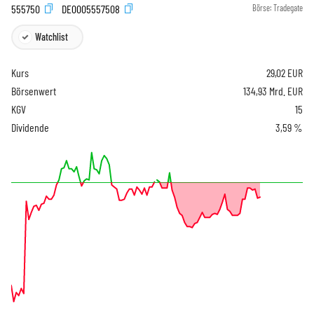
555750
DE0005557508
Börse:
Tradegate
Watchlist
Kurs
29,02
EUR
Börsenwert
134,93 Mrd. EUR
KGV
15
Dividende
3,59 %