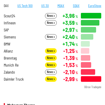
DAX
US Tech 100
US 30
MDAX
SDAX
EuroStoxx
+3,96
Scout24
News
%
+3,59
Infineon
News
%
+2,97
SAP
%
+2,40
Siemens
News
%
+1,74
BMW
%
-1,25
Allianz
News
%
-1,39
Brenntag
News
%
-1,53
Munich Re
News
%
-2,10
Zalando
News
%
-2,99
Daimler Truck
News
%
Börse: Tradegate
Mehr zum Thema