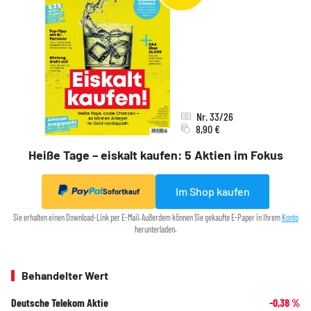
Nr. 33/26
8,90 €
Heiße Tage – eiskalt kaufen: 5 Aktien im Fokus
Im Shop kaufen
Sofortkauf
Sie erhalten einen Download-Link per E-Mail. Außerdem können Sie gekaufte E-Paper in Ihrem
Konto
herunterladen.
Behandelter Wert
Deutsche Telekom Aktie
-0,38
%