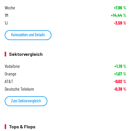
Woche
+7,96
%
1M
+14,44
%
1J
-3,59
%
Kennzahlen und Details
Sektorvergleich
Vodafone
+1,19
%
Orange
+1,07
%
AT&T
-0,02
%
Deutsche Telekom
-0,38
%
Zum Sektorvergleich
Tops & Flops