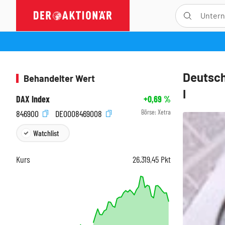
Deutsch
Behandelter Wert
I
DAX Index
+0,69
%
Börse:
Xetra
846900
DE0008469008
Watchlist
Kurs
26.319,45
Pkt