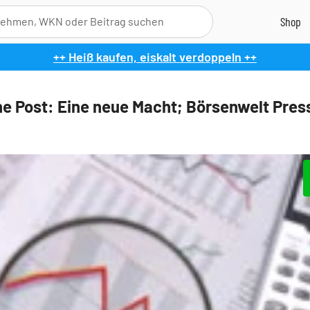
++ Heiß kaufen, eiskalt verdoppeln ++
e Post: Eine neue Macht; Börsenwelt Pre