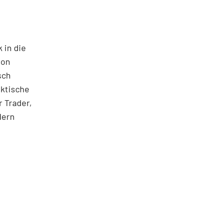
 in die
ton
sch
aktische
 Trader,
dern