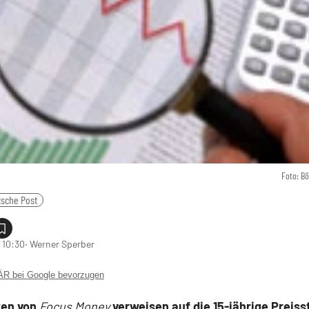
Foto: B
sche Post
 10:30
‧ Werner Sperber
 bei Google bevorzugen
ten von
Focus Money
verweisen auf die 15-jährige Preisst