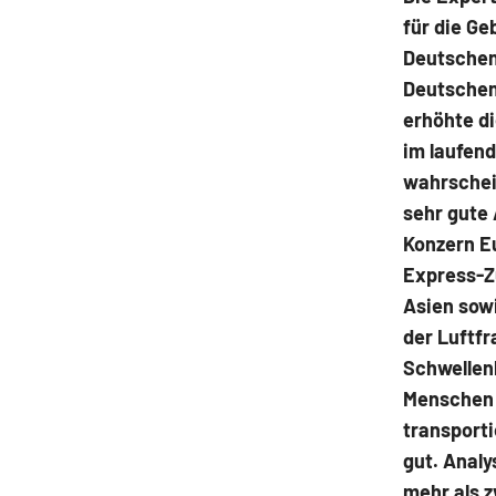
für die G
Deutschen
Deutschen
erhöhte d
im laufen
wahrschein
sehr gute 
Konzern E
Express-Zu
Asien sowi
der Luftfr
Schwellen
Menschen 
transport
gut. Analy
mehr als z