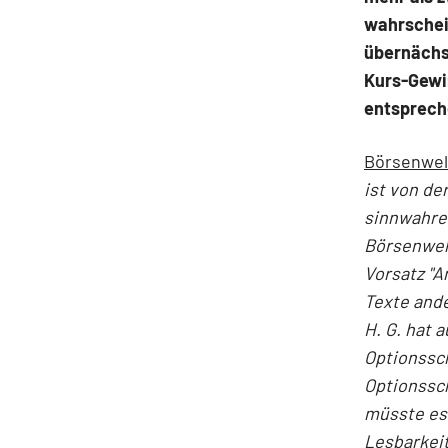
wahrschein
übernächst
Kurs-Gewin
entsprech
Börsenwel
ist von d
sinnwahre
Börsenwel
Vorsatz "
Texte and
H. G. hat 
Optionssch
Optionssch
müsste es 
Lesbarkeit