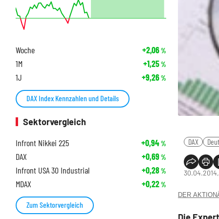
Woche
+2,06
%
1M
+1,25
%
1J
+9,26
%
DAX Index Kennzahlen und Details
Sektorvergleich
DAX
Deut
Infront Nikkei 225
+0,94
%
DAX
+0,69
%
Infront USA 30 Industrial
+0,28
%
30.04.2014,
MDAX
+0,22
%
DER AKTIONÄR
Zum Sektorvergleich
Die Exper