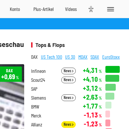
sseschau
Tops & Flops
DAX
US Tech 100
US 30
MDAX
SDAX
EuroStoxx
+4,31
DAX
Infineon
News
%
+0,69
+4,10
%
Scout24
News
%
+3,12
SAP
%
+2,63
Siemens
News
%
+1,77
BMW
%
-1,13
Merck
%
-1,23
Allianz
News
%