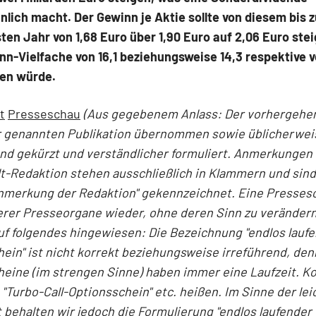
lich macht. Der Gewinn je Aktie sollte von diesem bis 
en Jahr von 1,68 Euro über 1,90 Euro auf 2,06 Euro ste
n-Vielfache von 16,1 beziehungsweise 14,3 respektive vo
en würde.
t
Presseschau
(Aus gegebenem Anlass: Der vorhergehe
er genannten Publikation übernommen sowie üblicherwei
nd gekürzt und verständlicher formuliert. Anmerkungen
t-Redaktion stehen ausschließlich in Klammern und sin
Anmerkung der Redaktion" gekennzeichnet. Eine Presses
erer Presseorgane wieder, ohne deren Sinn zu verändern
auf folgendes hingewiesen: Die Bezeichnung "endlos laufe
ein" ist nicht korrekt beziehungsweise irreführend, den
eine (im strengen Sinne) haben immer eine Laufzeit. Ko
"Turbo-Call-Optionsschein" etc. heißen. Im Sinne der le
 behalten wir jedoch die Formulierung "endlos laufender 