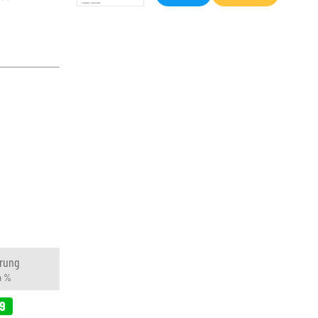
rung
n %
69