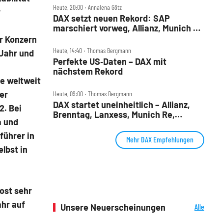
Heute, 20:00 ‧ Annalena Götz
r
DAX setzt neuen Rekord: SAP
marschiert vorweg, Allianz, Munich Re
& Daimler Truck patzen
r Konzern
Heute, 14:40 ‧ Thomas Bergmann
 Jahr und
Perfekte US‑Daten – DAX mit
nächstem Rekord
ie weltweit
er
Heute, 09:00 ‧ Thomas Bergmann
DAX startet uneinheitlich – Allianz,
2. Bei
Brenntag, Lanxess, Munich Re,
a und
Porsche SE, SUSS MicroTec im Check
führer in
Mehr DAX Empfehlungen
lbst in
ost sehr
ahr auf
Unsere Neuerscheinungen
Alle
Neuerscheinungen