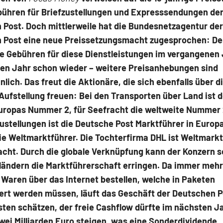
ebühren für Briefzustellungen und Expresssendungen de
 Post. Doch mittlerweile hat die Bundesnetzagentur der
 Post eine neue Preissetzungsmacht zugesprochen: De
ie Gebühren für diese Dienstleistungen im vergangenen
den Jahr schon wieder – weitere Preisanhebungen sind
lich. Das freut die Aktionäre, die sich ebenfalls über d
Aufstellung freuen: Bei den Transporten über Land ist d
uropas Nummer 2, für Seefracht die weltweite Nummer 
stellungen ist die Deutsche Post Marktführer in Europ
e Weltmarktführer. Die Tochterfirma DHL ist Weltmarkt
acht. Durch die globale Verknüpfung kann der Konzern se
ländern die Marktführerschaft erringen. Da immer mehr
Waren über das Internet bestellen, welche in Paketen
iert werden müssen, läuft das Geschäft der Deutschen P
sten schätzen, der freie Cashflow dürfte im nächsten J
wei Milliarden Euro steigen, was eine Sonderdividende