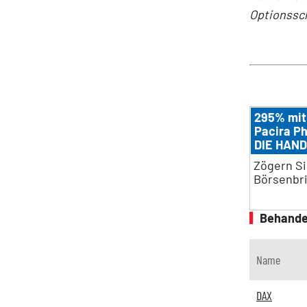
Optionssch
295% mit
Pacira P
DIE HAND
Zögern Si
Börsenbri
Behande
Name
DAX