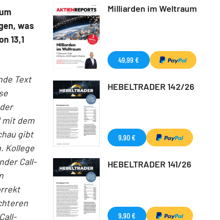
Milliarden im Weltraum
zum
igen, was
n 13,1
49,99 €
nde Text
HEBELTRADER 142/26
se
 der
d mit dem
chau gibt
9,90 €
.
Kollege
nder Call-
HEBELTRADER 141/26
n
rrekt
ichteren
9,90 €
Call-