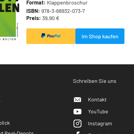
Format:
Klappenbroschur
ISBN:
978-3-68932-073-7
Preis:
39,90 €
Im Shop kaufen
Schreiben Sie uns
Kontakt
r
YouTube
lick
Instagram
nd Real-Depots