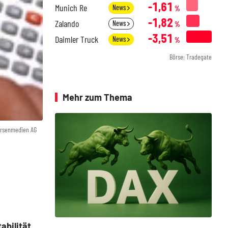
-1,61
Munich Re
News
%
-1,82
Zalando
News
%
-3,51
Daimler Truck
News
%
Börse: Tradegate
Mehr zum Thema
örsenmedien AG
abilität