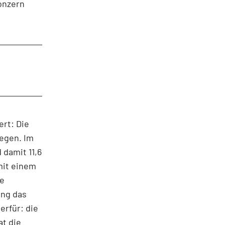
Konzern
ert: Die
egen. Im
 damit 11,6
mit einem
te
ing das
erfür: die
t die