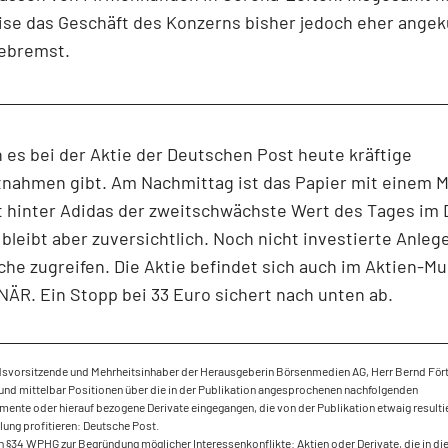
se das Geschäft des Konzerns bisher jedoch eher angek
gebremst.
es bei der Aktie der Deutschen Post heute kräftige
nahmen gibt. Am Nachmittag ist das Papier mit einem M
t hinter Adidas der zweitschwächste Wert des Tages im
leibt aber zuversichtlich. Noch nicht investierte Anleg
he zugreifen. Die Aktie befindet sich auch im Aktien-M
ÄR. Ein Stopp bei 33 Euro sichert nach unten ab.
dsvorsitzende und Mehrheitsinhaber der Herausgeberin Börsenmedien AG, Herr Bernd Fört
und mittelbar Positionen über die in der Publikation angesprochenen nachfolgenden
mente oder hierauf bezogene Derivate eingegangen, die von der Publikation etwaig result
ung profitieren: Deutsche Post.
 §34 WPHG zur Begründung möglicher Interessenkonflikte: Aktien oder Derivate, die in di