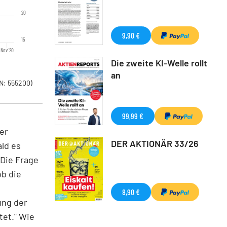
20
9,90 €
15
Nov '20
Die zweite KI-Welle rollt
an
N: 555200)
99,99 €
er
DER AKTIONÄR 33/26
ald es
 Die Frage
ob die
8,90 €
ung der
tet." Wie