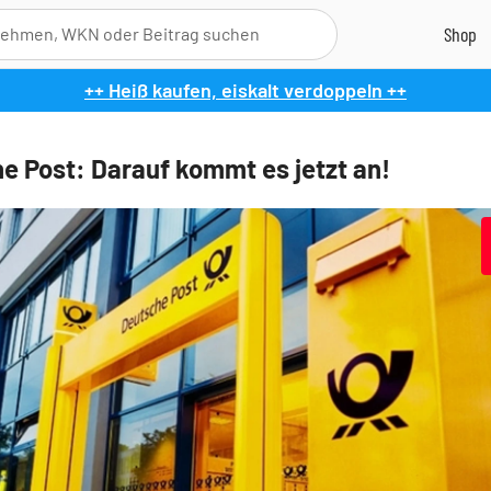
++ Heiß kaufen, eiskalt verdoppeln ++
e Post: Darauf kommt es jetzt an!