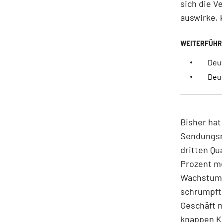
sich die V
auswirke,
Deu
Deu
Bisher hat
Sendungsm
dritten Qu
Prozent me
Wachstum v
schrumpfte
Geschäft m
knappen K