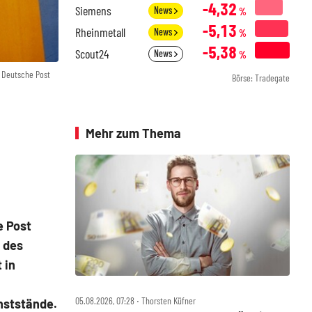
-4,32
Siemens
News
%
-5,13
Rheinmetall
News
%
-5,38
Scout24
News
%
 Deutsche Post
Börse: Tradegate
Mehr zum Thema
e Post
t des
 in
05.08.2026, 07:28 ‧ Thorsten Küfner
hststände.