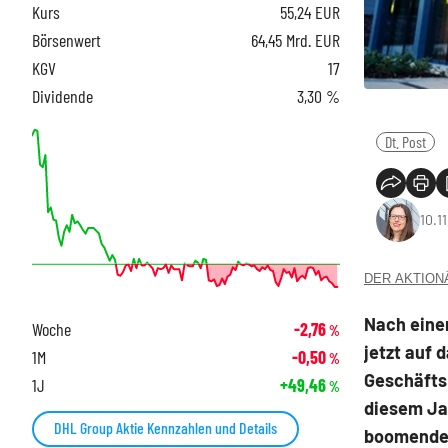
Kurs
55,24
EUR
Börsenwert
64,45 Mrd. EUR
KGV
17
Dividende
3,30 %
Dt. Post
10.1
DER AKTIONÄR
Nach einem
Woche
-2,76
%
jetzt auf 
1M
-0,50
%
Geschäfts 
1J
+49,46
%
diesem Ja
DHL Group Aktie Kennzahlen und Details
boomenden