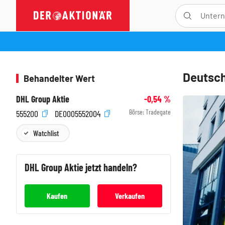
Deutsch
Behandelter Wert
DHL Group Aktie
-0,54
%
Börse:
Tradegate
555200
DE0005552004
Watchlist
DHL Group
Aktie jetzt handeln?
Kaufen
Verkaufen