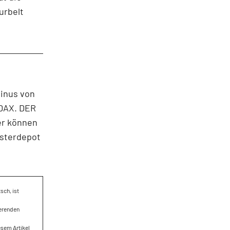
urbelt
inus von
 DAX. DER
er können
usterdepot
sch, ist
ierenden
esem Artikel