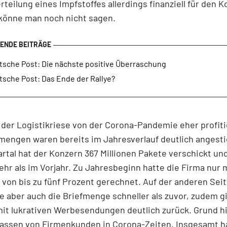
erteilung eines Impfstoffes allerdings finanziell für den 
 könne man noch nicht sagen.
tsche Post: Die nächste positive Überraschung
tsche Post: Das Ende der Rallye?
 der Logistikriese von der Corona-Pandemie eher profiti
engen waren bereits im Jahresverlauf deutlich angesti
artal hat der Konzern 367 Millionen Pakete verschickt und
hr als im Vorjahr. Zu Jahresbeginn hatte die Firma nur 
on bis zu fünf Prozent gerechnet. Auf der anderen Sei
 aber auch die Briefmenge schneller als zuvor, zudem g
it lukrativen Werbesendungen deutlich zurück. Grund hi
assen von Firmenkunden in Corona-Zeiten. Insgesamt ha