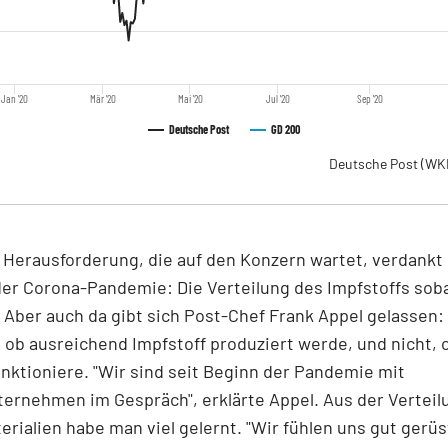
Jan '20
Mär '20
Mai '20
Jul '20
Sep '20
Deutsche Post
GD 200
Deutsche Post
(WK
 Herausforderung, die auf den Konzern wartet, verdankt 
der Corona-Pandemie: Die Verteilung des Impfstoffs sob
. Aber auch da gibt sich Post-Chef Frank Appel gelassen:
, ob ausreichend Impfstoff produziert werde, und nicht, 
unktioniere. "Wir sind seit Beginn der Pandemie mit
rnehmen im Gespräch", erklärte Appel. Aus der Verteil
rialien habe man viel gelernt. "Wir fühlen uns gut gerüs