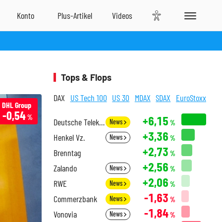
Tops & Flops
DAX
US Tech 100
US 30
MDAX
SDAX
EuroStoxx
DHL Group
-0,54
%
+6,15
Deutsche Telekom
News
%
+3,36
Henkel Vz.
News
%
+2,73
Brenntag
%
+2,56
Zalando
News
%
+2,06
RWE
News
%
-1,63
Commerzbank
News
%
-1,84
Vonovia
News
%