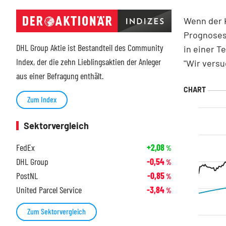
Wenn der K
Prognosesp
DHL Group Aktie ist Bestandteil des Community
in einer T
Index, der die zehn Lieblingsaktien der Anleger
"Wir versu
aus einer Befragung enthält.
Zum Index
Sektorvergleich
FedEx
+2,08
%
DHL Group
-0,54
%
PostNL
-0,85
%
United Parcel Service
-3,84
%
Zum Sektorvergleich