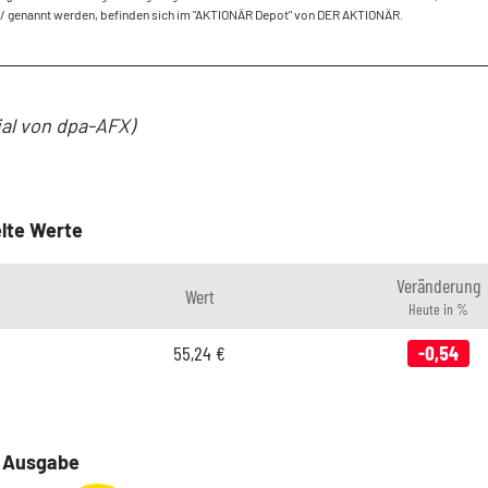
/ genannt werden, befinden sich im "AKTIONÄR Depot" von DER AKTIONÄR.
ial von dpa-AFX)
lte Werte
Veränderung
Wert
Heute in %
55,24
€
-0,54
e Ausgabe