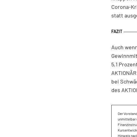
Corona-Kri
statt aus
Auch wenn 
Gewinnmit
5,1 Prozen
AKTIONÄR b
bei Schwäc
des AKTION
Der Vorstan
unmittelbar 
Finanzinstru
Kursentwickl
Hinweis nach