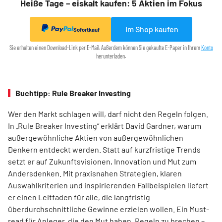
Heiße Tage – eiskalt kaufen: 5 Aktien im Fokus
Im Shop kaufen
Sofortkauf
Sie erhalten einen Download-Link per E-Mail. Außerdem können Sie gekaufte E-Paper in Ihrem
Konto
herunterladen.
Buchtipp: Rule Breaker Investing
Wer den Markt schlagen will, darf nicht den Regeln folgen.
In „Rule Breaker Investing“ erklärt David Gardner, warum
außergewöhnliche Aktien von außer­gewöhnlichen
Denkern entdeckt werden. Statt auf kurzfristige Trends
setzt er auf Zukunftsvisionen, Innovation und Mut zum
Andersdenken. Mit praxisnahen Strategien, klaren
Auswahlkriterien und inspirierenden Fallbeispielen liefert
er einen Leit­faden für alle, die langfristig
überdurchschnittliche Gewinne erzielen wollen. Ein Must-
read für Anleger, die den Mut haben, Regeln zu brechen –