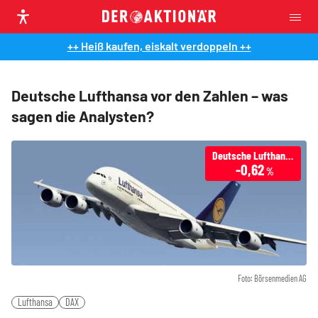
++ Heiß kaufen, eiskalt verdoppeln ++
Deutsche Lufthansa vor den Zahlen – was
sagen die Analysten?
Deutsche Lufthansa
-0,62
%
Foto: Börsenmedien AG
Lufthansa
DAX