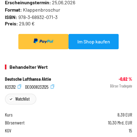
Erscheinungstermin:
25.06.2026
Format:
Klappenbroschur
ISBN:
978-3-68932-071-3
Preis:
29,90 €
Im Shop kaufen
Behandelter Wert
Deutsche Lufthansa Aktie
-0,62
%
823212
DE0008232125
Börse:
Tradegate
Watchlist
Kurs
8,39
EUR
Börsenwert
10,30 Mrd. EUR
KGV
15