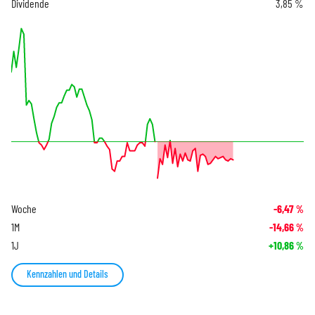
Dividende
3,85 %
Woche
-6,47
%
1M
-14,66
%
1J
+10,86
%
Kennzahlen und Details