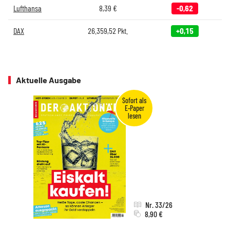
Lufthansa
8,39
€
-0,62
DAX
26.359,52
Pkt.
+0,15
Aktuelle Ausgabe
Nr. 33/26
8,90 €