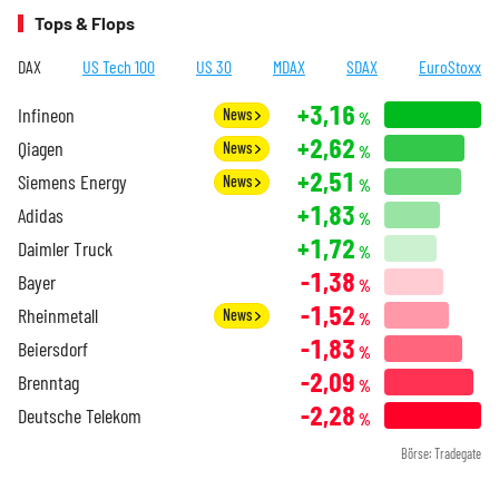
Tops & Flops
DAX
US Tech 100
US 30
MDAX
SDAX
EuroStoxx
+3,16
Infineon
News
%
+2,62
Qiagen
News
%
+2,51
Siemens Energy
News
%
+1,83
Adidas
%
+1,72
Daimler Truck
%
-1,38
Bayer
%
-1,52
Rheinmetall
News
%
-1,83
Beiersdorf
%
-2,09
Brenntag
%
-2,28
Deutsche Telekom
%
Börse: Tradegate