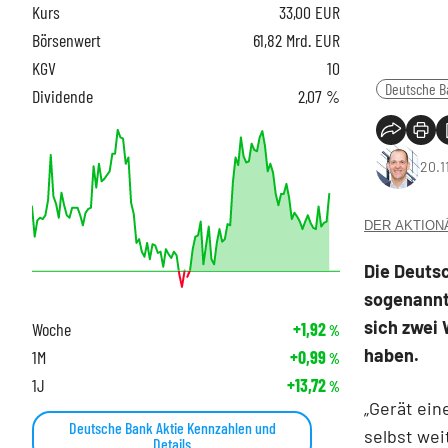
Kurs
33,00
EUR
Börsenwert
61,82 Mrd. EUR
KGV
10
Deutsche B
Dividende
2,07 %
20.1
DER AKTIONÄR
Die Deutsc
sogenannt
sich zwei
Woche
+1,92
%
haben.
1M
+0,99
%
1J
+13,72
%
„Gerät ein
Deutsche Bank Aktie Kennzahlen und
selbst we
Details