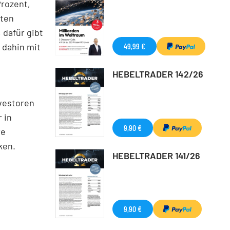
Prozent,
sten
 dafür gibt
 dahin mit
49,99 €
HEBELTRADER 142/26
nvestoren
 in
9,90 €
re
ken.
HEBELTRADER 141/26
9,90 €