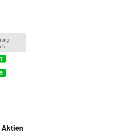
rung
in %
87
69
5 Aktien