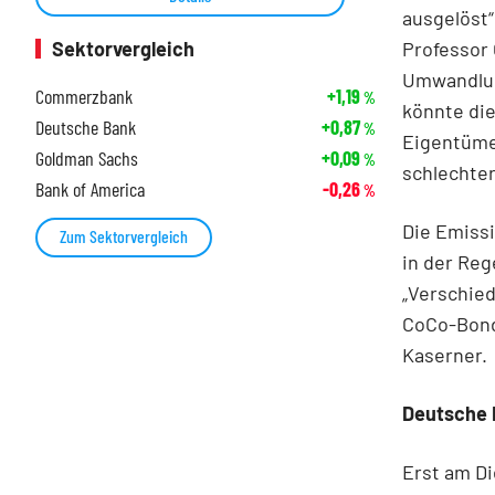
ausgelöst“
Professor 
Sektorvergleich
Umwandlung
Commerzbank
+1,19
%
könnte die
Deutsche Bank
+0,87
%
Eigentüme
Goldman Sachs
+0,09
%
schlechter
Bank of America
-0,26
%
Die Emissi
Zum Sektorvergleich
in der Rege
„Verschie
CoCo-Bonds
Kaserner.
Deutsche 
Erst am Di