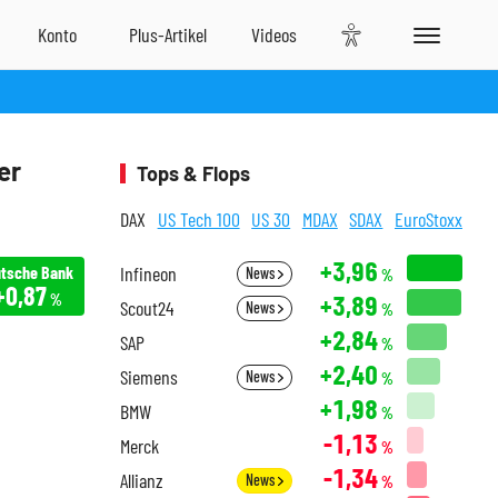
er
Tops & Flops
DAX
US Tech 100
US 30
MDAX
SDAX
EuroStoxx
+3,96
tsche Bank
Infineon
News
%
+0,87
+3,89
%
Scout24
News
%
+2,84
SAP
%
+2,40
Siemens
News
%
+1,98
BMW
%
-1,13
Merck
%
-1,34
Allianz
News
%