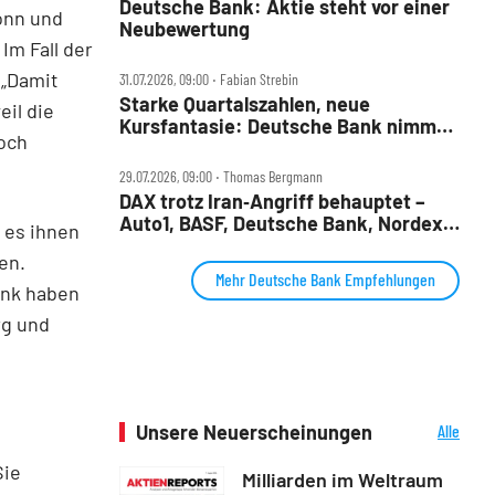
Deutsche Bank: Aktie steht vor einer
onn und
Neubewertung
Im Fall der
 „Damit
31.07.2026, 09:00 ‧ Fabian Strebin
Starke Quartalszahlen, neue
il die
Kursfantasie: Deutsche Bank nimmt
och
2028‑Ziele ins Visier
29.07.2026, 09:00 ‧ Thomas Bergmann
DAX trotz Iran‑Angriff behauptet –
Auto1, BASF, Deutsche Bank, Nordex,
 es ihnen
Porsche AG und Redcare im Check
ien.
Mehr Deutsche Bank Empfehlungen
ank haben
rg und
Unsere Neuerscheinungen
Alle
Neuerscheinungen
Sie
Milliarden im Weltraum