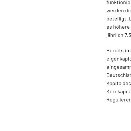
funktionie
werden die
beteiligt.
es höhere 
jährlich 7
Bereits im
eigenkapit
eingesamm
Deutschlan
Kapitaldec
Kernkapita
Reguliere