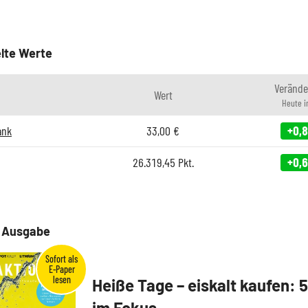
lte Werte
Verände
Wert
Heute 
ank
33,00
€
+0,
26.319,45
Pkt.
+0,
e Ausgabe
Heiße Tage – eiskalt kaufen: 
im Fokus