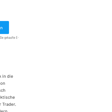
en
Sie gekaufte E-
 in die
ton
sch
aktische
 Trader,
dern