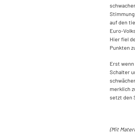
schwachen 
Stimmung 
auf den ti
Euro-Volks
Hier fiel 
Punkten z
Erst wenn 
Schalter u
schwächer 
merklich z
setzt den 
(Mit Mater