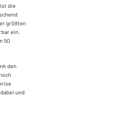
ist die
aschend
der größten
bar ein.
n 50
ank den
 noch
krise
t dabei und