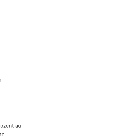
G
rozent auf
an