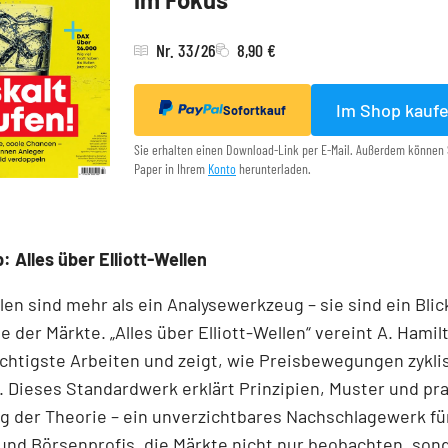
Nr. 33/26
8,90 €
Im Shop kauf
Sofortkauf
Sie erhalten einen Download-Link per E-Mail. Außerdem können 
Paper in Ihrem
Konto
herunterladen.
: Alles über Elliott-Wellen
llen sind mehr als ein Analysewerkzeug – sie sind ein Blick
e der Märkte. „Alles über Elliott-Wellen“ vereint A. Hamil
chtigste Arbeiten und zeigt, wie Preisbewegungen zykli
 Dieses Standardwerk erklärt Prinzipien, Muster und pr
 der Theorie – ein unverzichtbares Nachschlagewerk für
und Börsenprofis, die Märkte nicht nur beobachten, son