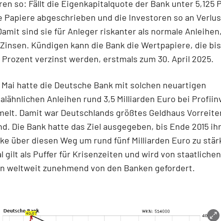
ren so: Fällt die Eigenkapitalquote der Bank unter 5,125 
 Papiere abgeschrieben und die Investoren so an Verlu
 Damit sind sie für Anleger riskanter als normale Anleihen,
Zinsen. Kündigen kann die Bank die Wertpapiere, die bis
,5 Prozent verzinst werden, erstmals zum 30. April 2025.
 Mai hatte die Deutsche Bank mit solchen neuartigen
alähnlichen Anleihen rund 3,5 Milliarden Euro bei Profii
elt. Damit war Deutschlands größtes Geldhaus Vorreiter
d. Die Bank hatte das Ziel ausgegeben, bis Ende 2015 ih
ke über diesen Weg um rund fünf Milliarden Euro zu stär
l gilt als Puffer für Krisenzeiten und wird von staatlichen
rn weltweit zunehmend von den Banken gefordert.