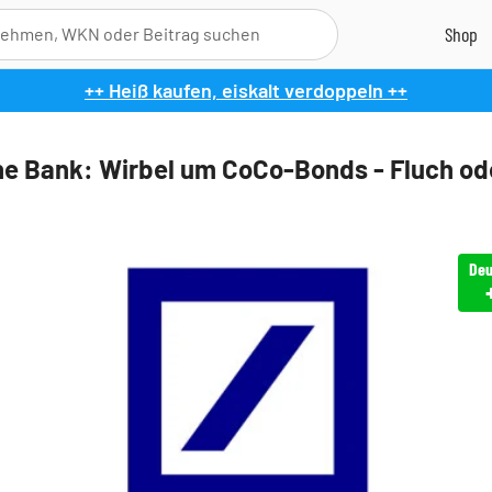
++ Heiß kaufen, eiskalt verdoppeln ++
e Bank: Wirbel um CoCo-Bonds - Fluch od
Deu