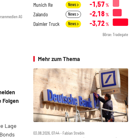
-1,57
Munich Re
News
%
-2,18
Zalando
News
%
örsenmedien AG
-3,72
Daimler Truck
News
%
Börse: Tradegate
Mehr zum Thema
melden
e Folgen
re Lage
03.08.2026, 07:44 ‧ Fabian Strebin
-Bonds