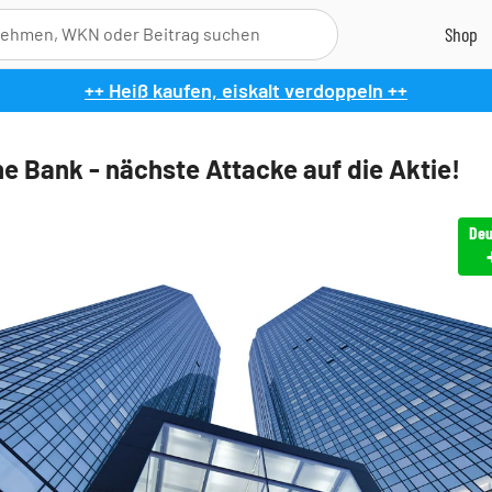
++ Heiß kaufen, eiskalt verdoppeln ++
e Bank - nächste Attacke auf die Aktie!
Deu