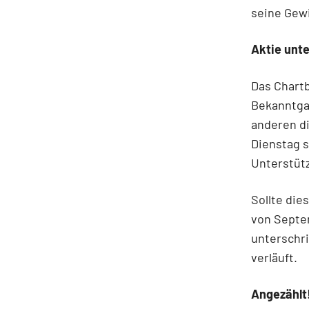
seine Gew
Aktie unt
Das Chartb
Bekanntga
anderen d
Dienstag s
Unterstütz
Sollte die
von Septem
unterschri
verläuft.
Angezählt