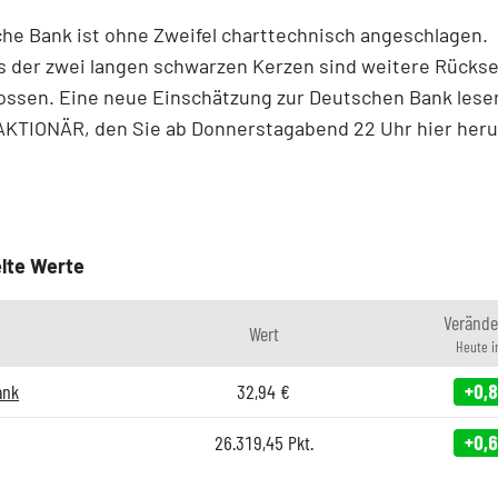
he Bank ist ohne Zweifel charttechnisch angeschlagen.
 der zwei langen schwarzen Kerzen sind weitere Rückse
ossen. Eine neue Einschätzung zur Deutschen Bank lese
AKTIONÄR, den Sie ab Donnerstagabend 22 Uhr hier heru
lte Werte
Verände
Wert
Heute 
ank
32,94
€
+0,
26.319,45
Pkt.
+0,