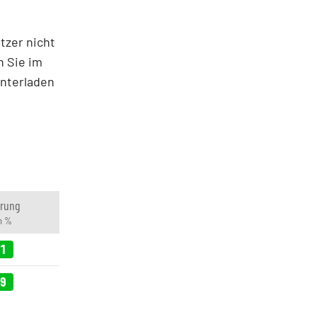
tzer nicht
n Sie im
nterladen
rung
in %
81
69