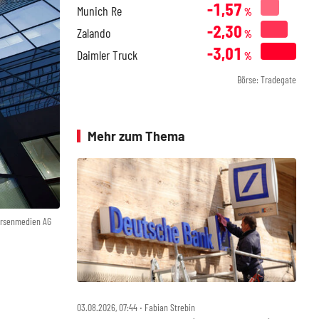
-1,57
Munich Re
%
-2,30
Zalando
%
-3,01
Daimler Truck
%
Börse: Tradegate
Mehr zum Thema
örsenmedien AG
03.08.2026, 07:44 ‧ Fabian Strebin