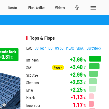
Tops & Flops
DAX
US Tech 100
US 30
MDAX
SDAX
EuroStoxx
tsche Bank
+0,81
%
+3,99
Infineon
%
+3,40
SAP
News
%
+2,99
Scout24
%
+2,53
Siemens
%
+2,25
BMW
%
-1,13
Merck
%
-1,17
Beiersdorf
%