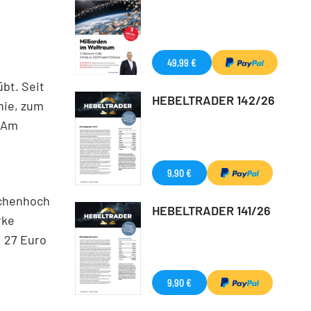
49,99 €
übt. Seit
HEBELTRADER 142/26
nie, zum
. Am
9,90 €
schenhoch
HEBELTRADER 141/26
rke
i 27 Euro
9,90 €