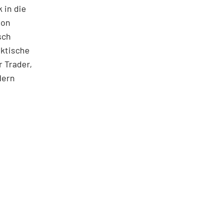
 in die
ton
sch
aktische
 Trader,
dern