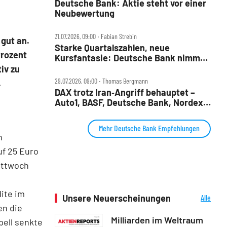
Deutsche Bank: Aktie steht vor einer
Neubewertung
31.07.2026, 09:00 ‧ Fabian Strebin
gut an.
Starke Quartalszahlen, neue
Prozent
Kursfantasie: Deutsche Bank nimmt
2028‑Ziele ins Visier
iv zu
29.07.2026, 09:00 ‧ Thomas Bergmann
.
DAX trotz Iran‑Angriff behauptet –
Auto1, BASF, Deutsche Bank, Nordex,
Porsche AG und Redcare im Check
Mehr Deutsche Bank Empfehlungen
n
uf 25 Euro
ittwoch
dite im
Unsere Neuerscheinungen
Alle
Neuerscheinungen
en die
Milliarden im Weltraum
pell senkte