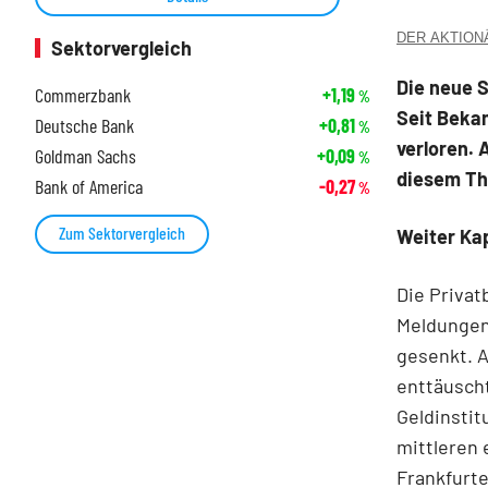
DER AKTIONÄR
Sektorvergleich
Die neue 
Commerzbank
+1,19
%
Seit Beka
Deutsche Bank
+0,81
%
verloren. 
Goldman Sachs
+0,09
%
diesem The
Bank of America
-0,27
%
Zum Sektorvergleich
Weiter Ka
Die Privat
Meldungen 
gesenkt. A
enttäuscht
Geldinstit
mittleren 
Frankfurte