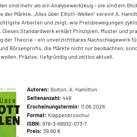
llen sind mehr als ein Analysewerkzeug – sie sind ein Blick
e der Märkte. „Alles über Elliott-Wellen“ vereint A. Hamil
chtigste Arbeiten und zeigt, wie Preisbewegungen zykli
 Dieses Standardwerk erklärt Prinzipien, Muster und pr
 der Theorie – ein unverzichtbares Nachschlagewerk für
und Börsenprofis, die Märkte nicht nur beobachten, son
wollen. Präzise, tiefgründig und zeitlos aktuell.
Autoren:
Bolton, A. Hamilton
Seitenanzahl:
448
Erscheinungstermin:
11.06.2026
Format:
Klappenbroschur
ISBN:
978-3-68932-073-7
Preis:
39,90 €