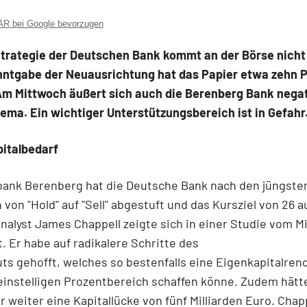
 bei Google bevorzugen
Strategie der Deutschen Bank kommt an der Börse nicht 
nntgabe der Neuausrichtung hat das Papier etwa zehn 
Am Mittwoch äußert sich auch die Berenberg Bank negat
ma. Ein wichtiger Unterstützungsbereich ist in Gefahr
pitalbedarf
bank Berenberg hat die Deutsche Bank nach den jüngste
von "Hold" auf "Sell" abgestuft und das Kursziel von 26 a
nalyst James Chappell zeigte sich in einer Studie vom M
. Er habe auf radikalere Schritte des
uts gehofft, welches so bestenfalls eine Eigenkapitalren
einstelligen Prozentbereich schaffen könne. Zudem hätt
r weiter eine Kapitallücke von fünf Milliarden Euro. Chap