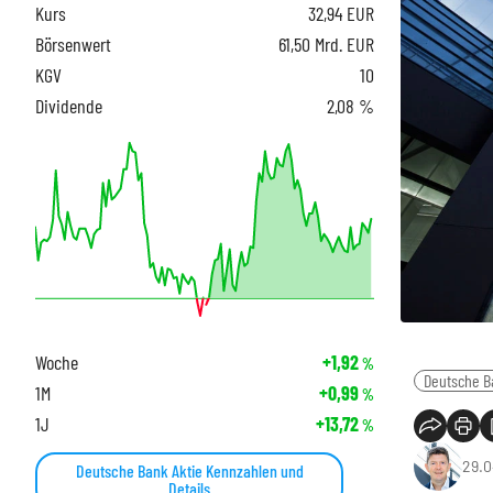
Kurs
32,94
EUR
Börsenwert
61,50 Mrd. EUR
KGV
10
Dividende
2,08 %
Woche
+1,92
%
Deutsche B
1M
+0,99
%
1J
+13,72
%
29.0
Deutsche Bank Aktie Kennzahlen und
Details