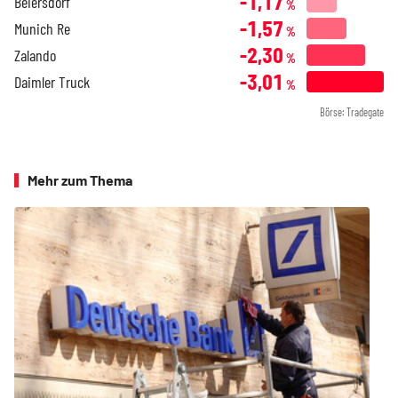
-1,17
Beiersdorf
%
-1,57
Munich Re
%
-2,30
Zalando
%
-3,01
Daimler Truck
%
Börse: Tradegate
Mehr zum Thema