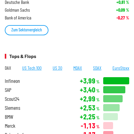
Deutsche Bank
+0,81
%
Goldman Sachs
+0,09
%
Bank of America
-0,27
%
Zum Sektorvergleich
Tops & Flops
DAX
US Tech 100
US 30
MDAX
SDAX
EuroStoxx
+3,99
Infineon
%
+3,40
SAP
%
+2,99
Scout24
%
+2,53
Siemens
%
+2,25
BMW
%
-1,13
Merck
%