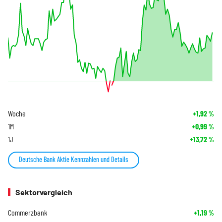
Woche
+1,92
%
1M
+0,99
%
1J
+13,72
%
Deutsche Bank Aktie Kennzahlen und Details
Sektorvergleich
Commerzbank
+1,19
%