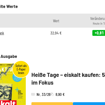
lte Werte
Veränderu
Wert
Heute in 
ank
32,94
€
+0,81
e Ausgabe
Heiße Tage – eiskalt kaufen: 
im Fokus
Nr. 33/26
8,90 €