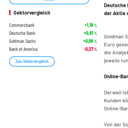
Deutsche 
Sektorvergleich
der Aktie
Commerzbank
+1,19
%
Deutsche Bank
+0,81
%
Goldman Sa
Goldman Sachs
+0,09
%
Euro gesen
Bank of America
-0,27
%
die Analys
jeweils ru
Zum Sektorvergleich
Online-Ban
Derweil is
Kunden kö
Online-Ban
Von der S