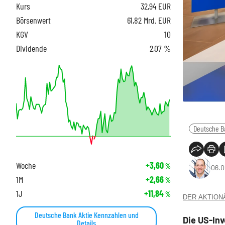
Kurs
32,94
EUR
Börsenwert
61,82 Mrd. EUR
KGV
10
Dividende
2,07 %
Deutsche B
Woche
+3,60
%
06.0
1M
+2,66
%
1J
+11,84
%
DER AKTIONÄR
Deutsche Bank Aktie Kennzahlen und
Die US-In
Details