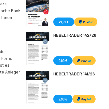
uere
tsche Bank
n Ihnen
49,99 €
HEBELTRADER 142/26
eder
e Ferne
9,90 €
st es
rte Anleger
HEBELTRADER 141/26
9,90 €