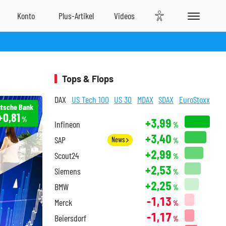
Tops & Flops
DAX
US Tech 100
US 30
MDAX
SDAX
EuroStoxx
tsche Bank
+0,81
%
+3,99
Infineon
%
+3,40
SAP
News
%
+2,99
Scout24
%
+2,53
Siemens
%
+2,25
BMW
%
-1,13
Merck
%
-1,17
Beiersdorf
%