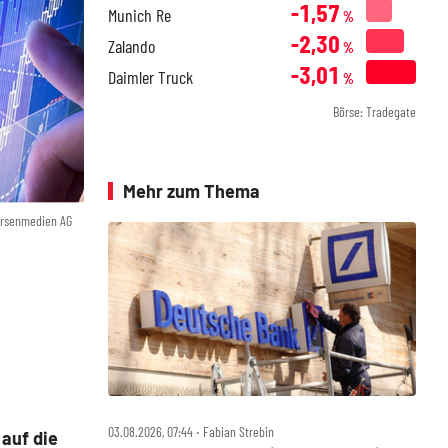
-1,57
Munich Re
%
-2,30
Zalando
%
-3,01
Daimler Truck
%
Börse: Tradegate
Mehr zum Thema
örsenmedien AG
03.08.2026, 07:44 ‧ Fabian Strebin
auf die