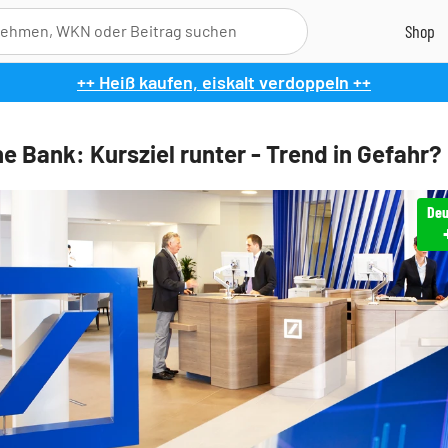
++ Heiß kaufen, eiskalt verdoppeln ++
e Bank: Kursziel runter - Trend in Gefahr?
Deu