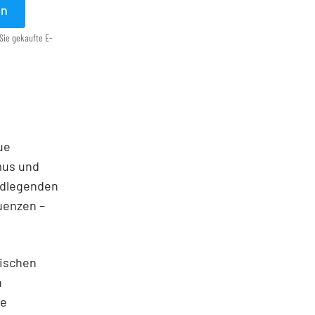
en
Sie gekaufte E-
ue
mus und
undlegenden
uenzen –
rischen
n
he