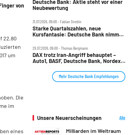
Deutsche Bank: Aktie steht vor einer
Finger von
Neubewertung
31.07.2026, 09:00 ‧ Fabian Strebin
Starke Quartalszahlen, neue
Kursfantasie: Deutsche Bank nimmt
f 22,80
2028‑Ziele ins Visier
duzierten
29.07.2026, 09:00 ‧ Thomas Bergmann
DAX trotz Iran‑Angriff behauptet –
2017 um
Auto1, BASF, Deutsche Bank, Nordex,
Porsche AG und Redcare im Check
Mehr Deutsche Bank Empfehlungen
hoben. Die
eme im
Unsere Neuerscheinungen
Alle
Neuerscheinungen
Milliarden im Weltraum
aben eines