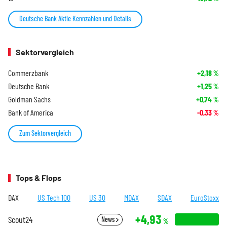
Deutsche Bank Aktie Kennzahlen und Details
Sektorvergleich
Commerzbank
+2,18
%
Deutsche Bank
+1,25
%
Goldman Sachs
+0,74
%
Bank of America
-0,33
%
Zum Sektorvergleich
Tops & Flops
DAX
US Tech 100
US 30
MDAX
SDAX
EuroStoxx
+4,93
Scout24
News
%