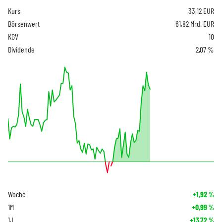
Kurs
33,12
EUR
Börsenwert
61,82 Mrd. EUR
KGV
10
Dividende
2,07 %
Woche
+1,92
%
1M
+0,99
%
1J
+13,72
%