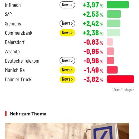
+3,97
Infineon
News
%
+2,53
SAP
%
+2,42
Siemens
News
%
+2,38
Commerzbank
News
%
-0,83
Beiersdorf
%
-0,95
Zalando
%
-0,96
Deutsche Telekom
News
%
-1,49
Munich Re
News
%
-3,82
Daimler Truck
News
%
Börse: Tradegate
Mehr zum Thema