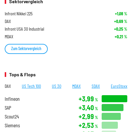
Sektorvergleich
Infront Nikkei 225
+1,08
%
DAX
+0,69
%
Infront USA 30 Industrial
+0,25
%
MDAX
+0,21
%
Zum Sektorvergleich
Tops & Flops
DAX
US Tech 100
US 30
MDAX
SDAX
EuroStoxx
+3,99
Infineon
%
+3,40
SAP
%
+2,99
Scout24
%
+2,53
Siemens
%