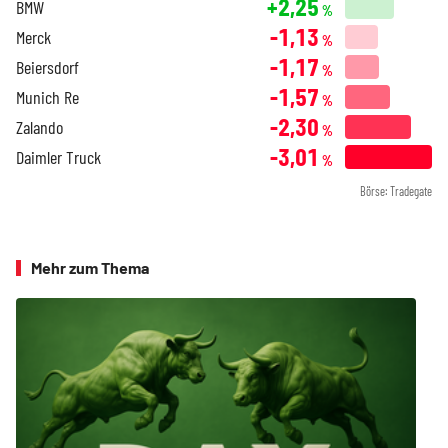
+2,25
BMW
%
-1,13
Merck
%
-1,17
Beiersdorf
%
-1,57
Munich Re
%
-2,30
Zalando
%
-3,01
Daimler Truck
%
Börse: Tradegate
Mehr zum Thema