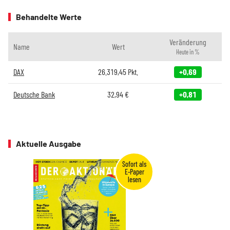
Behandelte Werte
Veränderung
Name
Wert
Heute in %
DAX
26.319,45
Pkt.
+0,69
Deutsche Bank
32,94
€
+0,81
Aktuelle Ausgabe