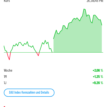
Kurs
26.319,45
Pkt
Woche
+2,06
%
1M
+1,25
%
1J
+9,26
%
DAX Index Kennzahlen und Details