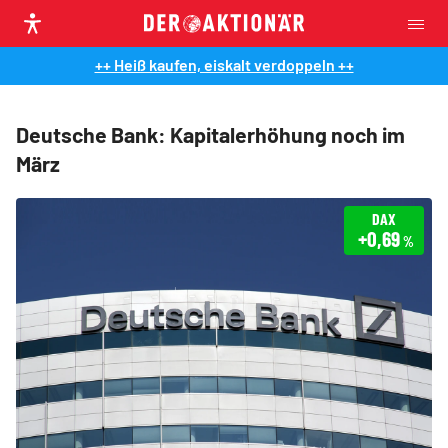
++ Heiß kaufen, eiskalt verdoppeln ++
Deutsche Bank: Kapitalerhöhung noch im
März
DAX
+0,69
%