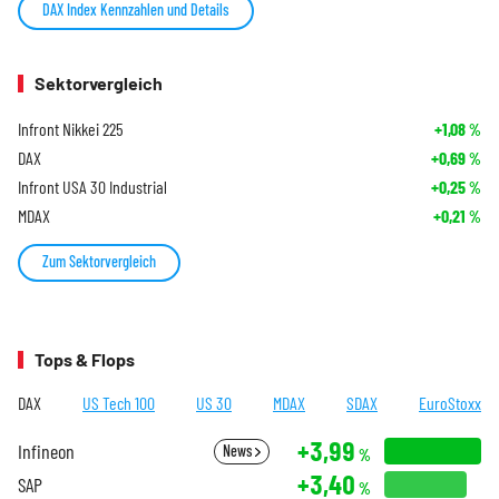
DAX Index Kennzahlen und Details
Sektorvergleich
Infront Nikkei 225
+1,08
%
DAX
+0,69
%
Infront USA 30 Industrial
+0,25
%
MDAX
+0,21
%
Zum Sektorvergleich
Tops & Flops
DAX
US Tech 100
US 30
MDAX
SDAX
EuroStoxx
+3,99
Infineon
News
%
+3,40
SAP
%