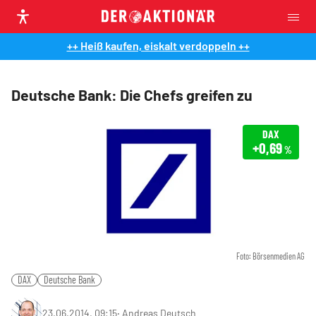
++ Heiß kaufen, eiskalt verdoppeln ++
Deutsche Bank: Die Chefs greifen zu
DAX
+0,69
%
Foto: Börsenmedien AG
DAX
Deutsche Bank
23.06.2014, 09:15
‧
Andreas Deutsch