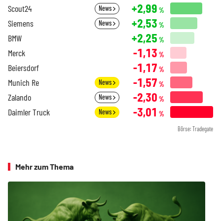
+2,99
Scout24
News
%
+2,53
Siemens
News
%
+2,25
BMW
%
-1,13
Merck
%
-1,17
Beiersdorf
%
-1,57
Munich Re
News
%
-2,30
Zalando
News
%
-3,01
Daimler Truck
News
%
Börse: Tradegate
Mehr zum Thema