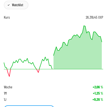
Watchlist
Kurs
26.319,45
XXP
Woche
+2,06
%
1M
+1,25
%
1J
+9,26
%