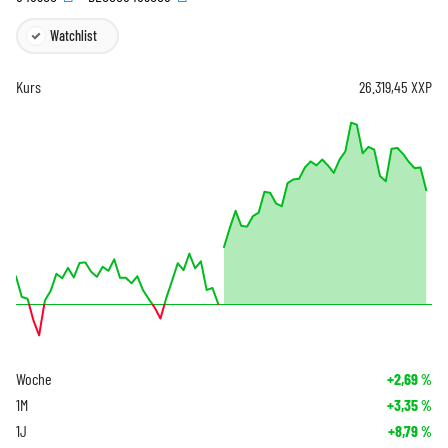
Watchlist
Kurs
26.319,45
XXP
Woche
+2,69
%
1M
+3,35
%
1J
+8,79
%